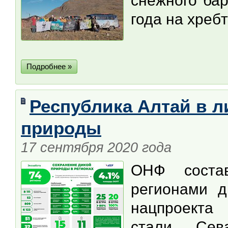
снежного бар
года на хреб
Подробнее »
Республика Алтай в л
природы
17 сентября 2020 года
ОНФ соста
регионами д
нацпроек
стали Сев