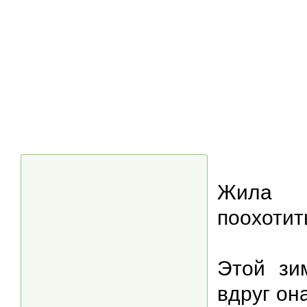
Жила в
поохотит
Этой зи
вдруг он