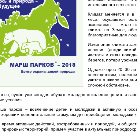
интенсивного сельского
Климат меняется и в 
леса, осушаются бол
экосистемы — мало н
климат на Земле, обес
благоприятные для люде
Изменения климата зам
явления (дожди зимой
частоты и силы наводн
берегов, потери урожаев
Однако через 20–30 ле
последствиям, опасным
учится в школе или уни
сложной обстановке.
иться, нужно уже сегодня обучать молодое поколение ценить и з
ие условия.
ша парков – вовлечение детей и молодежи в активную и осо
ть хорошим дополнительным стимулом для приобщения молодежи к 
время активных действий, востребованных и природой, и общество
природных территорий, примем участие в актуальных природоохра