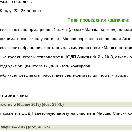
уже не осталось.
8 году: 22–26 апреля.
План проведения кампании:
ассылает информационный пакет (девиз «Марша парков», положен
ринимает заявки на участие в «Марше парков» (заполненная Анке
ассылает обращения к потенциальным спонсорам «Марша парков» 
ные координаторы отправляют в ЦОДП Анкеты № 2 и № 3, отчёты о
одводит общие итоги акции и итоги конкурсов.
убликует результаты, рассылает сертификаты, дипломы и призы.
нтарии к ним
частие в Марше-2018) (doc, 29 Kb)
отправить в ЦОДП заявочную анкету на участие в Марше. Списки 
 Марша—2017) (doc, 48 Kb)