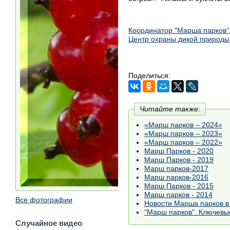
Координатор "Марша парков"
Центр охраны дикой природы
Поделиться:
Читайте также:
«Марш парков – 2024»
«Марш парков – 2023»
«Марш парков – 2022»
Марш Парков - 2020
Марш Парков - 2019
Марш парков-2017
Марш парков-2016
Марш Парков - 2015
Марш парков - 2014
Все фотографии
Новости Марша парков в
"Марш парков". Ключев
Случайное видео