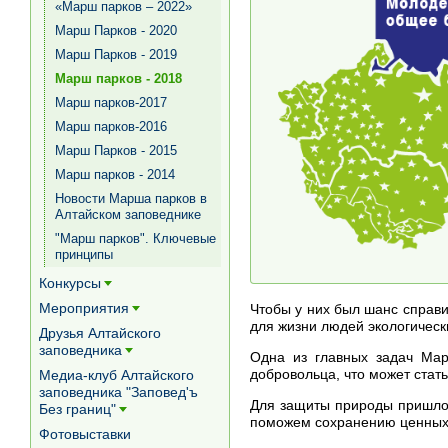
«Марш парков – 2022»
Марш Парков - 2020
Марш Парков - 2019
Марш парков - 2018
Марш парков-2017
Марш парков-2016
Марш Парков - 2015
Марш парков - 2014
Новости Марша парков в
Алтайском заповеднике
"Марш парков". Ключевые
принципы
Конкурсы
[+]
Мероприятия
Чтобы у них был шанс справ
[+]
для жизни людей экологическ
Друзья Алтайского
заповедника
Одна из главных задач Мар
[+]
добровольца, что может ста
Медиа-клуб Алтайского
заповедника "Заповед'ъ
Для защиты природы пришло 
Без границ"
[+]
поможем сохранению ценных 
Фотовыставки