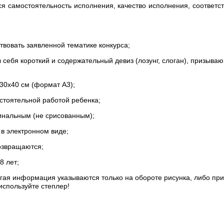
я самостоятельность исполнения, качество исполнения, соответст
твовать заявленной тематике конкурса;
в себя короткий и содержательный девиз (лозунг, слоган), призы
 30х40 см (формат А3);
стоятельной работой ребенка;
инальным (не срисованным);
в электронном виде;
озвращаются;
8 лет;
угая информация указываются только на обороте рисунка, либо при
используйте степлер!