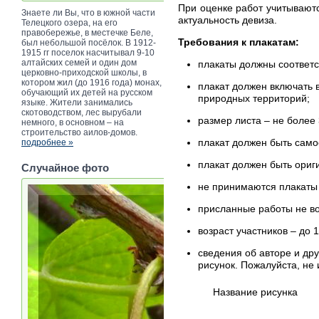
При оценке работ учитываютс
Знаете ли Вы, что в южной части
актуальность девиза.
Телецкого озера, на его
правобережье, в местечке Беле,
Требования к плакатам:
был небольшой посёлок. В 1912-
1915 гг поселок насчитывал 9-10
алтайских семей и один дом
плакаты должны соответс
церковно-приходской школы, в
котором жил (до 1916 года) монах,
плакат должен включать 
обучающий их детей на русском
природных территорий;
языке. Жители занимались
скотоводством, лес вырубали
размер листа – не более
немного, в основном – на
строительство аилов-домов.
плакат должен быть само
подробнее »
плакат должен быть ориг
Случайное фото
не принимаются плакаты 
присланные работы не в
возраст участников – до 1
сведения об авторе и др
рисунок. Пожалуйста, не 
Название рисунка