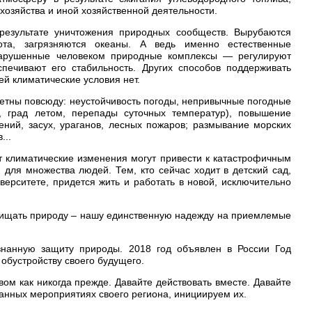
 хозяйства и иной хозяйственной деятельности.
результате уничтожения природных сообществ. Вырубаются
ота, загрязняются океаны. А ведь именно естественные
арушенные человеком природные комплексы — регулируют
печивают его стабильность. Других способов поддерживать
й климатические условия нет.
етны повсюду: неустойчивость погоды, непривычные погодные
, град летом, перепады суточных температур), повышение
ений, засух, ураганов, лесных пожаров; размывание морских
...
т климатические изменения могут привести к катастрофичным
 для множества людей. Тем, кто сейчас ходит в детский сад,
верситете, придется жить и работать в новой, исключительно
ащищать природу – нашу единственную надежду на приемлемые
знанную защиту природы. 2018 год объявлен в России Год
обустройству своего будущего.
м как никогда прежде. Давайте действовать вместе. Давайте
нных мероприятиях своего региона, инициируем их.