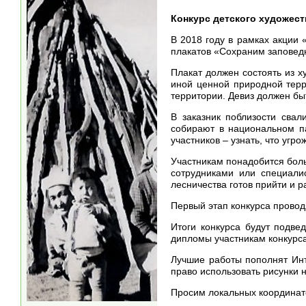
Конкурс детского художес
В 2018 году в рамках акции
плакатов «Сохраним заповед
Плакат должен состоять из х
иной ценной природной терр
территории. Девиз должен б
В заказник поблизости сва
собирают в национальном па
участников – узнать, что угр
Участникам понадобится боль
сотрудниками или специали
лесничества готов прийти и р
Первый этап конкурса провод
Итоги конкурса будут подве
дипломы участникам конкурса
Лучшие работы пополнят Инт
право использовать рисунки н
Просим локальных координат