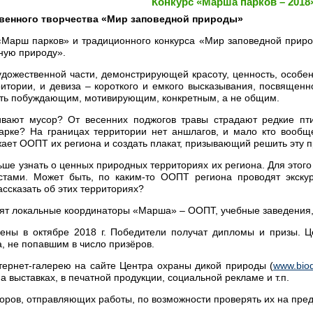
Конкурс «Марша парков – 2018
твенного творчества «Мир заповедной природы»
 «Марш парков» и традиционного конкурса «Мир заповедной прир
ную природу».
удожественной части, демонстрирующей красоту, ценность, особе
итории, и девиза – короткого и емкого высказывания, посвящен
ыть побуждающим, мотивирующим, конкретным, а не общим.
ливают мусор? От весенних поджогов травы страдают редкие пт
рке? На границах территории нет аншлагов, и мало кто вообще
ожает ООПТ их региона и создать плакат, призывающий решить эту 
ше узнать о ценных природных территориях их региона. Для этого
стами. Может быть, по каким-то ООПТ региона проводят экску
ассказать об этих территориях?
ят локальные координаторы «Марша» – ООПТ, учебные заведения, 
дены в октябре 2018 г. Победители получат дипломы и призы. 
, не попавшим в число призёров.
ернет-галерею на сайте Центра охраны дикой природы (
www.biod
а выставках, в печатной продукции, социальной рекламе и т.п.
оров, отправляющих работы, по возможности проверять их на пред