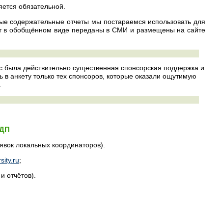
ется обязательной.
ые содержательные отчеты мы постараемся использовать для
ут в обобщённом виде переданы в СМИ и размещены на сайте
с была действительно существенная спонсорская поддержка и
 в анкету только тех спонсоров, которые оказали ощутимую
.
ОДП
явок локальных координаторов).
sity.ru
;
и отчётов).