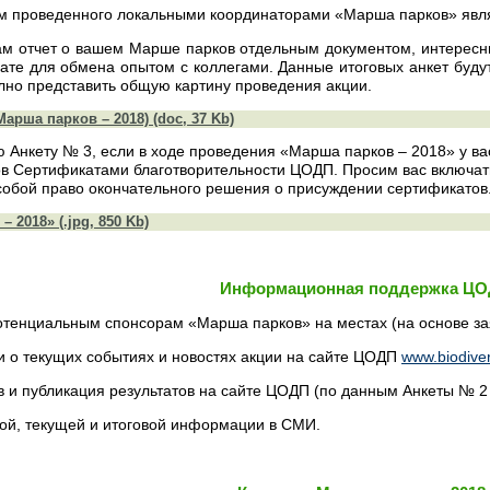
ам проведенного локальными координаторами «Марша парков» явля
ам отчет о вашем Марше парков отдельным документом, интересн
ате для обмена опытом с коллегами. Данные итоговых анкет буд
лно представить общую картину проведения акции.
арша парков – 2018) (doc, 37 Kb)
Анкету № 3, если в ходе проведения «Марша парков – 2018» у ва
в Сертификатами благотворительности ЦОДП. Просим вас включать
собой право окончательного решения о присуждении сертификатов
 2018» (.jpg, 850 Kb)
Информационная поддержка Ц
тенциальным спонсорам «Марша парков» на местах (на основе за
о текущих событиях и новостях акции на сайте ЦОДП
www.biodiver
 и публикация результатов на сайте ЦОДП (по данным Анкеты № 2 
ой, текущей и итоговой информации в СМИ.