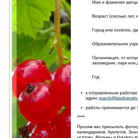
Имя и фамилия автор
Возраст (сколько лет,
Город или посёлок, гд
Образовательное учр
Организация, от кото
заповедник, парк или 
Год
к отправленным работам 
адрес
march@biodiversity
работы принимаются до 1
*****
Просим вас присылать фотог
календариков, буклетов. Зн
остров». Фильмы и буклеты в