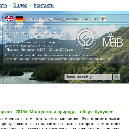
ото
Видео
Контакты
карта заповедника
для слабовидящих
|
Образован 16 апреля 1932 года
Объект Всемирного природного наследия
ЮНЕСКО (с 1998 года)
Включён во Всемирную сеть биосферных
резерватов Программы ЮНЕСКО
«Человек и биосфера» (МАБ) - 26 мая 2009 года
Входит в список «Global-200» - девственных или мало изменённых
экорегионов мира, в которых сосредоточено 90% биоразнообразия планеты
арков - 2018»: Молодежь и природа – общее будущее
 сомнения в том, что климат меняется. Эти стремительные
прежде всего из-за парниковых газов, которые в гигантских
тмосферу в результате сжигания углеводородного топлива,