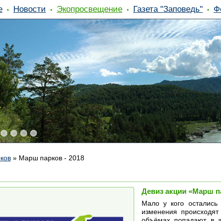
е
Новости
Экопросвещение
Газета "Заповедь"
Ф
ков
»
Марш парков - 2018
Девиз акции «Марш п
Мало у кого остались
изменения происходят 
объёмах попадают в а