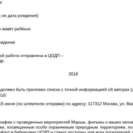
а
 а не дата рождения)
е живёт ребёнок
еждение
рой работа отправлена в ЦОДП –
др.
2018
должен быть приложен список с точной информацией об авторах (л
.ru
);
5 июня (по штемпелю отправки) по адресу: 117312 Москва, ул. Вави
рафии с проведенных мероприятий Марша, фильмы о ваших запове
ачки, посвященные особо охраняемым природным территориям, по
ойдут в библиотеку ЦОДП и станут доступны для всех посетителей.