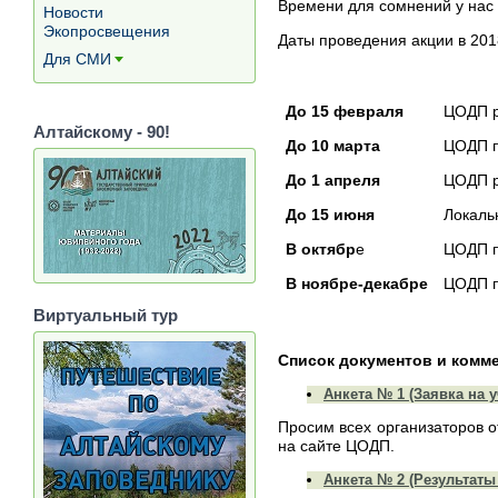
Времени для сомнений у нас 
Новости
Экопросвещения
Даты проведения акции в 201
Для СМИ
[+]
До 15 февраля
ЦОДП р
Алтайскому - 90!
До 10 марта
ЦОДП п
До 1 апреля
ЦОДП р
До 15 июня
Локаль
В октябр
е
ЦОДП п
В ноябре-декабре
ЦОДП п
Виртуальный тур
Список документов и комме
Анкета № 1 (Заявка на у
Просим всех организаторов 
на сайте ЦОДП.
Анкета № 2 (Результаты