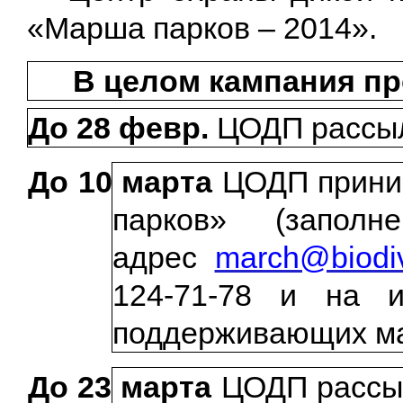
«Марша парков – 2014».
В целом кампания пр
До 28 февр.
ЦОДП рассыл
До 10 марта
ЦОДП приним
парков» (запо
адрес
march@biodiv
124-71-78 и на и
поддерживающих ма
До 23 марта
ЦОДП рассы