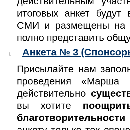
действительным учас
итоговых анкет будут
СМИ и размещены на 
полно представить общу
Анкета №
3 (Спонсор
​
Присылайте нам запол
проведения «Марша
действительно
сущест
вы хотите
поощрит
благотворительно
сти
анкету только тех спон