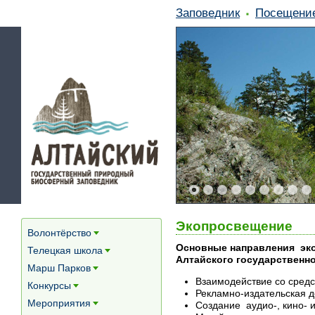
Заповедник
Посещени
Экопросвещение
Волонтёрство
[+]
Основные направления эко
Телецкая школа
[+]
Алтайского государственн
Марш Парков
[+]
Взаимодействие со сред
Конкурсы
[+]
Рекламно-издательская д
Мероприятия
Создание аудио-, кино- 
[+]