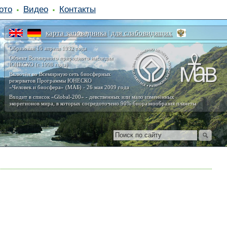
ото
Видео
Контакты
карта заповедника
для слабовидящих
|
Образован 16 апреля 1932 года
Объект Всемирного природного наследия
ЮНЕСКО (с 1998 года)
Включён во Всемирную сеть биосферных
резерватов Программы ЮНЕСКО
«Человек и биосфера» (МАБ) - 26 мая 2009 года
Входит в список «Global-200» - девственных или мало изменённых
экорегионов мира, в которых сосредоточено 90% биоразнообразия планеты