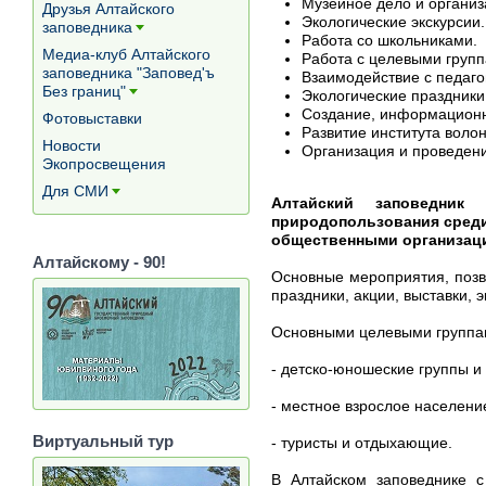
Музейное дело и органи
Друзья Алтайского
Экологические экскурсии.
заповедника
[+]
Работа со школьниками.
Медиа-клуб Алтайского
Работа с целевыми групп
заповедника "Заповед'ъ
Взаимодействие с педаго
Без границ"
Экологические праздники
[+]
Создание, информационн
Фотовыставки
Развитие института волон
Новости
Организация и проведен
Экопросвещения
Для СМИ
[+]
Алтайский заповедник 
природопользования среди
общественными организац
Алтайскому - 90!
Основные мероприятия, позв
праздники, акции, выставки, 
Основными целевыми группам
- детско-юношеские группы 
- местное взрослое населени
Виртуальный тур
- туристы и отдыхающие.
В Алтайском заповеднике с