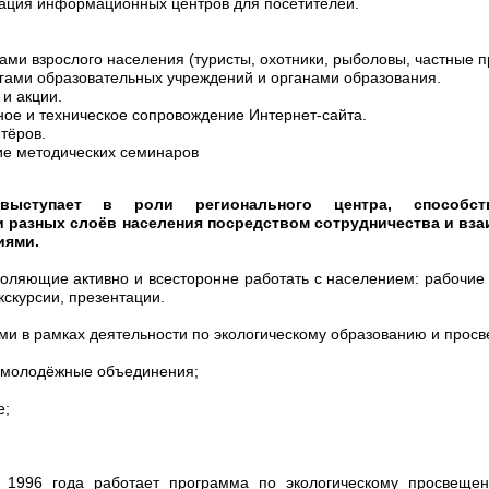
зация информационных центров для посетителей.
ами взрослого населения (туристы, охотники, рыболовы, частные 
гами образовательных учреждений и органами образования.
 и акции.
ое и техническое сопровождение Интернет-сайта.
тёров.
ие методических семинаров
выступает в роли регионального центра, способст
 разных слоёв населения посредством сотрудничества и вза
иями.
оляющие активно и всесторонне работать с населением: рабочие 
экскурсии, презентации.
и в рамках деятельности по экологическому образованию и прос
и молодёжные объединения;
е;
 1996 года работает программа по экологическому просвеще