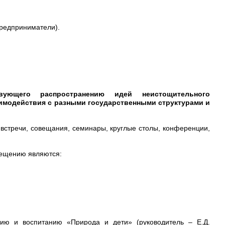
предприниматели).
вующего распространению идей неистощительного
имодействия с разными государственными структурами и
встречи, совещания, семинары, круглые столы, конференции,
вещению являются:
нию и воспитанию «Природа и дети» (руководитель – Е.Д.