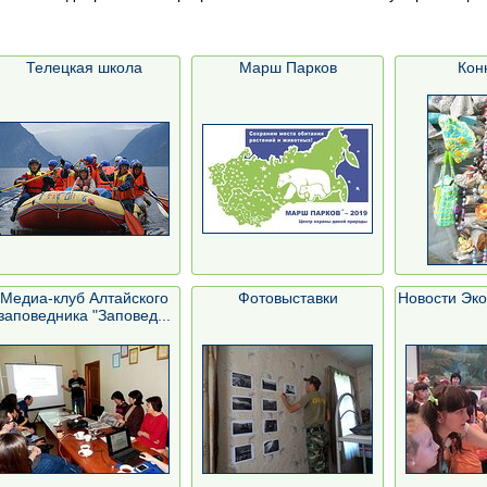
Телецкая школа
Марш Парков
Кон
Медиа-клуб Алтайского
Фотовыставки
Новости Эк
заповедника "Заповед...