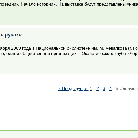
поведник. Начало истории». На выставке будут представлены уник
х руках»
ября 2009 года в Национальной библиотеке им. М. Чевалкова (г. 
одежной общественной организации, - Экологического клуба «Черны
« Предыдущая
1
-
2
-
3
-
4
-
5
Следующ