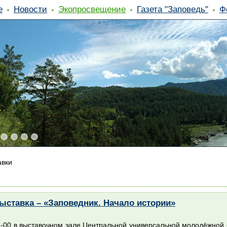
е
Новости
Экопросвещение
Газета "Заповедь"
Ф
авки
ставка – «Заповедник. Начало истории»
16-00 в выставочном зале Центральной универсальной молодёжной