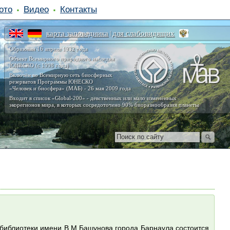
ото
Видео
Контакты
карта заповедника
для слабовидящих
|
Образован 16 апреля 1932 года
Объект Всемирного природного наследия
ЮНЕСКО (с 1998 года)
Включён во Всемирную сеть биосферных
резерватов Программы ЮНЕСКО
«Человек и биосфера» (МАБ) - 26 мая 2009 года
Входит в список «Global-200» - девственных или мало изменённых
экорегионов мира, в которых сосредоточено 90% биоразнообразия планеты
 библиотеки имени В.М.Башунова города Барнаула состоится