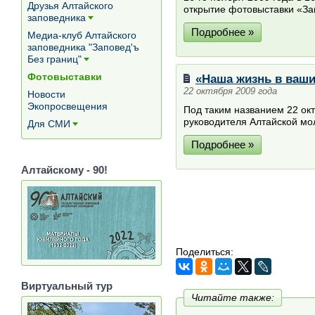
Друзья Алтайского
открытие фотовыставки «За
заповедника
[+]
Подробнее »
Медиа-клуб Алтайского
заповедника "Заповед'ъ
Без границ"
[+]
Фотовыставки
«Наша жизнь в ваши
22 октября 2009 года
Новости
Экопросвещения
Под таким названием 22 окт
руководителя Алтайской мол
Для СМИ
[+]
Подробнее »
Алтайскому - 90!
Поделиться:
Виртуальный тур
Читайте также: