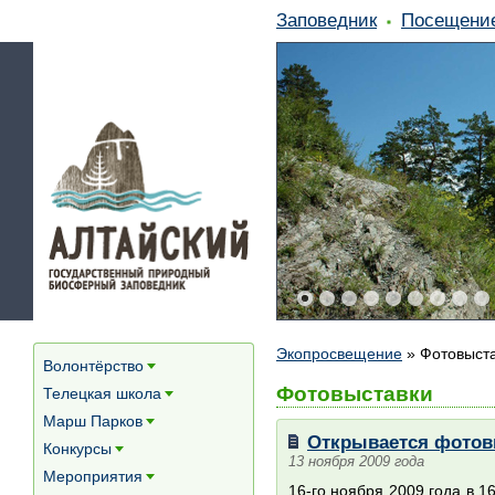
Заповедник
Посещени
Экопросвещение
»
Фотовыст
Волонтёрство
[+]
Фотовыставки
Телецкая школа
[+]
Марш Парков
[+]
Открывается фотовы
Конкурсы
[+]
13 ноября 2009 года
Мероприятия
[+]
16-го ноября 2009 года в 