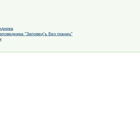
едника
аповедника "Заповед'ъ Без границ"
я