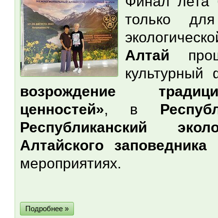
Финал лета 
только дл
экологичес
Алтай
прошё
культурный
возрождение традици
ценностей»
, в
Респуб
Республиканский экол
Алтайского заповедника
п
мероприятиях.
Подробнее »