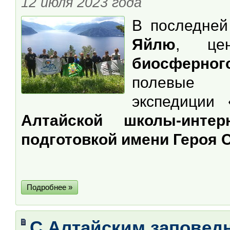
12 июля 2023 года
В последней
Яйлю
, це
биосферног
полевые с
экспедиции
Алтайской школы-инте
подготовкой имени Героя С
Подробнее »
С Алтайским заповед