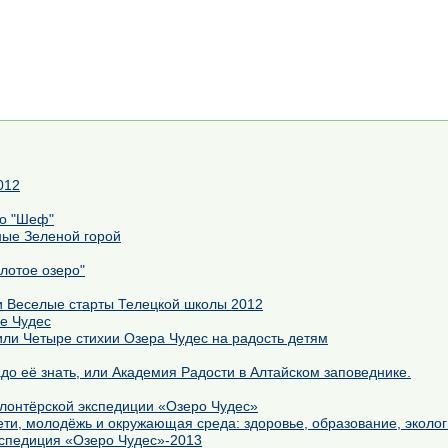
012
но "Шеф"
ные Зеленой горой
лотое озеро"
 Веселые старты Телецкой школы 2012
ре Чудес
или Четыре стихии Озера Чудес на радость детям
Чтобы Родину любить, надо её знать, или Академия Радости в Алтайском заповеднике.
олонтёрской экспедиции «Озеро Чудес»
 о будущем или Дети, молодёжь и окружающая среда: здоровье, образование, экол
кспедиция «Озеро Чудес»-2013