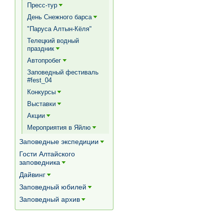
Пресс-тур
[+]
День Снежного барса
[+]
"Паруса Алтын-Кёля"
Телецкий водный
праздник
[+]
Автопробег
[+]
Заповедный фестиваль
#fest_04
Конкурсы
[+]
Выставки
[+]
Акции
[+]
Мероприятия в Яйлю
[+]
Заповедные экспедиции
[+]
Гости Алтайского
заповедника
[+]
Дайвинг
[+]
Заповедный юбилей
[+]
Заповедный архив
[+]