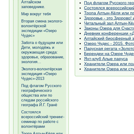
Алтайском
заповеднике.
Состоялся всероссийски
Тропа Алтын-Кёля или п
Мир вокруг тебя
Здоровье - это Здорово!
Вторая смена эколого-
Читальный зал Алтын-Кёл
волонтёрской
Законы Озера для Счаст
экспедиции «Озеро
Дневник конференции «Д
Чудес»
Алтайский биосферный з
Забота о будущем или
Озеро Чудес - 2015. Фот
Дети, молодёжь и
Парусная регата «Золото
окружающая среда:
Берендеи на Озере Чуде
здоровье, образование,
Яхт-клуб Алые паруса
экология…
Хранители Озера или по
Хранители Озера или сту
Эколого-волонтёрская
экспедиция «Озеро
Чудес»-2013
Под флагом Русского
географического
общества или по
следам российского
географа Й.Г. Гранё
Состоялся
всероссийский тренинг-
семинар по работе с
волонтёрами
Тропа Алтын-Кёля или