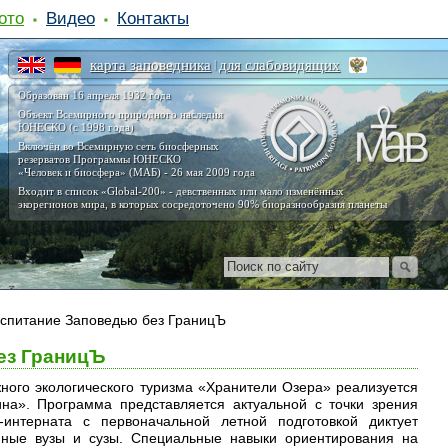
ото
Видео
Контакты
карта заповедника
для слабовидящих
|
Образован 16 апреля 1932 года
Объект Всемирного природного наследия
ЮНЕСКО (с 1998 года)
Включён во Всемирную сеть биосферных
резерватов Программы ЮНЕСКО
«Человек и биосфера» (МАБ) - 26 мая 2009 года
Входит в список «Global-200» - девственных или мало изменённых
экорегионов мира, в которых сосредоточено 90% биоразнообразия планеты
оспитание Заповедью без ГраницЪ
ез ГраницЪ
ого экологического туризма «Хранители Озера» реализуется
на». Программа представляется актуальной с точки зрения
интерната с первоначальной летной подготовкой диктует
енные вузы и сузы. Специальные навыки ориентирования на