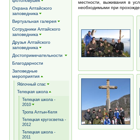
фотоловушек
местности, выживания в ус
[+]
необходимыми при прохожден
Охрана Алтайского
заповедника
[+]
Виртуальная галерея
[+]
Сотрудники Алтайского
заповедника
[+]
Друзья Алтайского
заповедника
[+]
Достопримечательности
[+]
Благодарности
Заповедные
мероприятия
[+]
Яблочный спас
[+]
Телецкая школа
[+]
Телецкая школа -
2010
[+]
Тропа Алтын-Келя
Телецкая кругосветка -
2012
Телецкая школа -
2011