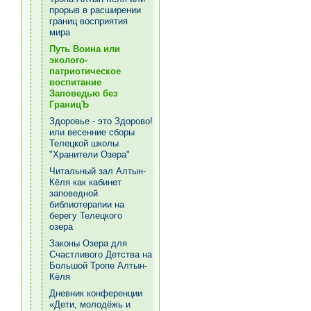
прорыв в расширении
границ восприятия
мира
Путь Воина или
эколого-
патриотическое
воспитание
Заповедью без
ГраницЪ
Здоровье - это Здорово!
или весенние сборы
Телецкой школы
"Хранители Озера"
Читальный зал Алтын-
Кёля как кабинет
заповедной
библиотерапии на
берегу Телецкого
озера
Законы Озера для
Счастливого Детства на
Большой Тропе Алтын-
Кёля
Дневник конференции
«Дети, молодёжь и