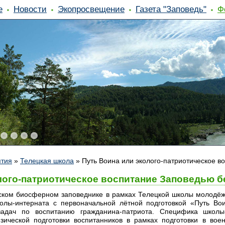
е
Новости
Экопросвещение
Газета "Заповедь"
Ф
ятия
»
Телецкая школа
»
Путь Воина или эколого-патриотическое в
лого-патриотическое воспитание Заповедью б
ском биосферном заповеднике в рамках Телецкой школы молодёжн
олы-интерната с первоначальной лётной подготовкой «Путь Вои
задач по воспитанию гражданина-патриота. Специфика школы-
зической подготовки воспитанников в рамках подготовки в во