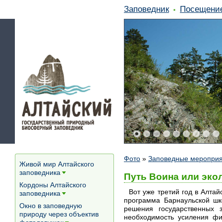
Заповедник
Посещени
Фото
»
Заповедные меропри
Живой мир Алтайского
заповедника
Путь Воина или эко
[+]
Кордоны Алтайского
Вот уже третий год в Алтай
заповедника
[+]
программа Барнаульской шк
Окно в заповедную
решения государственных 
природу через объектив
необходимость усиления фи