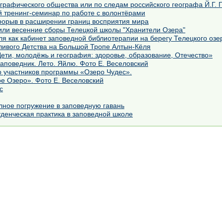
Под флагом Русского географического общества или по следам российского географа 
й тренинг-семинар по работе с волонтёрами
рорыв в расширении границ восприятия мира
 или весенние сборы Телецкой школы "Хранители Озера"
я как кабинет заповедной библиотерапии на берегу Телецкого озе
ливого Детства на Большой Тропе Алтын-Кёля
ети, молодёжь и география: здоровье, образование, Отечество»
аповедник. Лето. Яйлю. Фото Е. Веселовский
о участников программы «Озеро Чудес».
е Озеро». Фото Е. Веселовский
с
лное погружение в заповедную гавань
денческая практика в заповедной школе