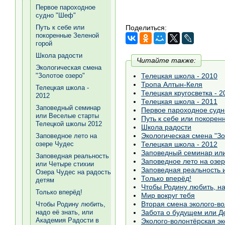
Первое пароходное
судно "Шеф"
Поделиться:
Путь к себе или
покоренные Зеленой
горой
Школа радости
Читайте также:
Экологическая смена
Телецкая школа - 2010
"Золотое озеро"
Тропа Алтын-Келя
Телецкая школа -
Телецкая кругосветка - 2
2012
Телецкая школа - 2011
Заповедный семинар
Первое пароходное суд
или Веселые старты
Путь к себе или покорен
Телецкой школы 2012
Школа радости
Экологическая смена "Зо
Заповедное лето на
Телецкая школа - 2012
озере Чудес
Заповедный семинар или
Заповедная реальность
Заповедное лето на озе
или Четыре стихии
Заповедная реальность 
Озера Чудес на радость
Только вперёд!
детям
Только вперёд!
Мир вокруг тебя
Вторая смена эколого-в
Чтобы Родину любить,
Забота
надо её знать, или
Академия Радости в
Эколого-волонтёрская э