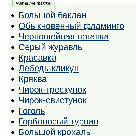
Читайте также:
Большой баклан
Обыкновенный фламинго
Черношейная поганка
Серый журавль
Красавка
Лебедь-кликун
Кряква
Чирок-трескунок
Чирок-свистунок
Гоголь
Горбоносый турпан
Большой крохаль