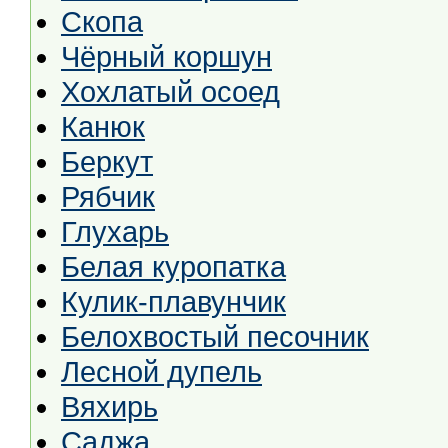
Скопа
Чёрный коршун
Хохлатый осоед
Канюк
Беркут
Рябчик
Глухарь
Белая куропатка
Кулик-плавунчик
Белохвостый песочник
Лесной дупель
Вяхирь
Саджа