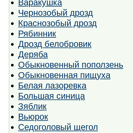
Варакушка
Чернозобый дрозд
Краснозобый дрозд
Рябинник
Дрозд белобровик
Деряба
Обыкновенный поползень
Обыкновенная пищуха
Белая лазоревка
Большая синица
Зяблик
Вьюрок
Седоголовый щегол