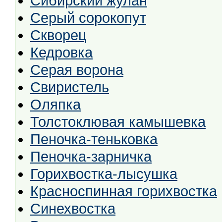
Сибирский жулан
Серый сорокопут
Скворец
Кедровка
Серая ворона
Свиристель
Оляпка
Толстоклювая камышевка
Пеночка-теньковка
Пеночка-зарничка
Горихвостка-лысушка
Красноспинная горихвостка
Синехвостка