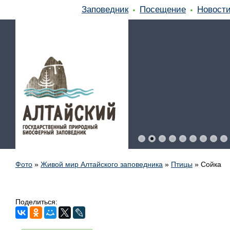
Заповедник
Посещение
Новост
Фото
»
Живой мир Алтайского заповедника
»
Птицы
»
Сойка
Поделиться: