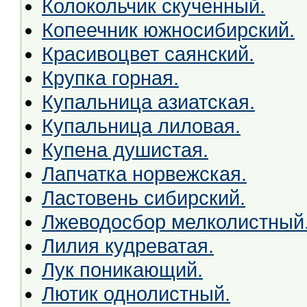
Колокольчик скученный.
Копеечник южносибирский.
Красивоцвет саянский.
Крупка горная.
Купальница азиатская.
Купальница лиловая.
Купена душистая.
Лапчатка норвежская.
Ластовень сибирский.
Лжеводосбор мелколистный
Лилия кудреватая.
Лук поникающий.
Лютик однолистный.