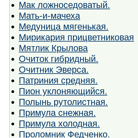
Мак ложноседоватый.
Мать-и-мачеха
Медуница мягенькая.
Мирикария прицветниковая
Мятлик Крылова
Очиток гибридный.
Очитник Эверса.
Патриния средняя.
Пион уклоняющийся.
Полынь рутолистная.
Примула снежная.
Примула холодная.
Проломник Федченко.