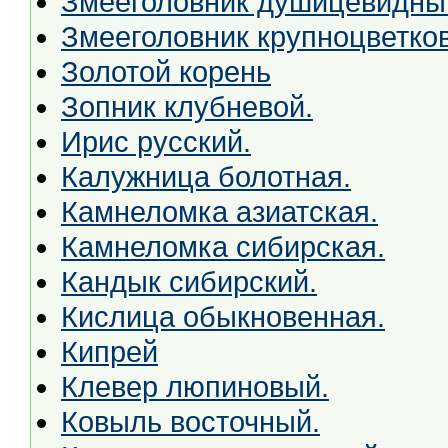
Змееголовник душицевидны
Змееголовник крупноцветко
Золотой корень
Зопник клубневой.
Ирис русский.
Калужница болотная.
Камнеломка азиатская.
Камнеломка сибирская.
Кандык сибирский.
Кислица обыкновенная.
Кипрей
Клевер люпиновый.
Ковыль восточный.