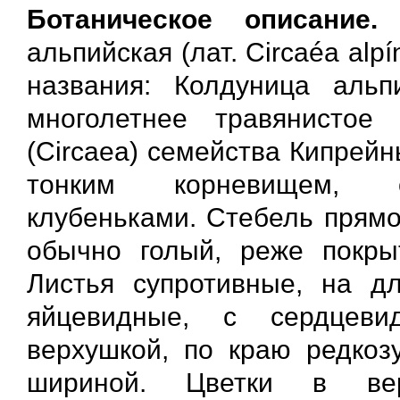
Ботаническое описание.
Д
альпийская (лат. Circaéa alp
названия: Колдуница альп
многолетнее травянистое
(Circaea) семейства Кипрей
тонким корневищем, о
клубеньками. Стебель прямо
обычно голый, реже покры
Листья супротивные, на д
яйцевидные, с сердцеви
верхушкой, по краю редкозу
шириной. Цветки в ве