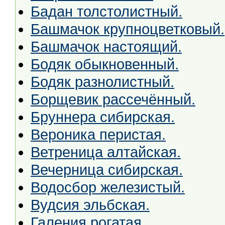
Бадан толстолистный.
Башмачок крупноцветковый.
Башмачок настоящий.
Бодяк обыкновенный.
Бодяк разнолистный.
Борщевик рассечённый.
Бруннера сибирская.
Вероника перистая.
Ветреница алтайская.
Вечерница сибирская.
Водосбор железистый.
Вудсия эльбская.
Галения рогатая.