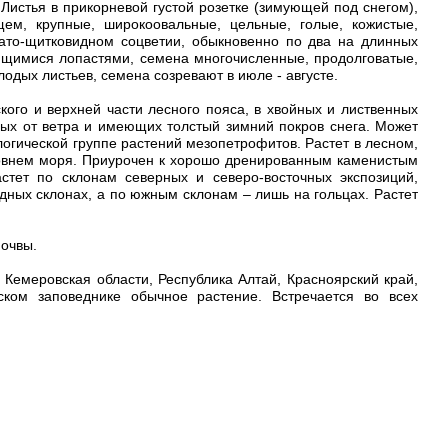
 Листья в прикорневой густой розетке (зимующей под снегом),
ем, крупные, широкоовальные, цельные, голые, кожистые,
чато-щитковидном соцветии, обыкновенно по два на длинных
дящимися лопастями, семена многочисленные, продолговатые,
лодых листьев, семена созревают в июле - августе.
кого и верхней части лесного пояса, в хвойных и лиственных
ых от ветра и имеющих толстый зимний покров снега. Может
логической группе растений мезопетрофитов. Растет в лесном,
уровнем моря. Приурочен к хорошо дренированным каменистым
тет по склонам северных и северо-восточных экспозиций,
адных склонах, а по южным склонам – лишь на гольцах. Растет
почвы.
 Кемеровская области, Республика Алтай, Красноярский край,
ском заповеднике обычное растение. Встречается во всех