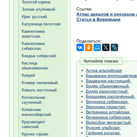
Золотой корень
Ссылки.
Зопник клубневой.
Атлас ареалов и ресурсов
Ирис русский.
Статья в Википедии
Калужница болотная.
Камнеломка
азиатская.
Поделиться:
Камнеломка
сибирская.
Кандык сибирский.
Читайте также:
Кислица
обыкновенная.
Астра альпийская
Башмачок крупноцветков
Кипрей
Башмачок настоящий.
Клевер люпиновый.
Бодяк обыкновенный.
Ковыль восточный.
Бодяк разнолистный.
Борщевик рассечённый.
Колокольчик
Бруннера сибирская.
скученный.
Вероника перистая.
Копеечник
Ветреница алтайская.
южносибирский.
Вечерница сибирская.
Красивоцвет
Водосбор железистый.
саянский.
Вудсия эльбская.
Галения рогатая.
Крупка горная.