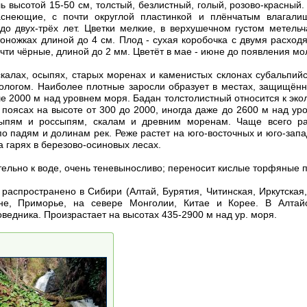
ь высотой 15-50 см, толстый, безлистный, голый, розово-красный.
аснеющие, с почти округлой пластинкой и плёнчатым влагалищ
о двух-трёх лет. Цветки мелкие, в верхушечном густом метель
тоножках длиной до 4 см. Плод - сухая коробочка с двумя расхо
очти чёрные, длиной до 2 мм. Цветёт в мае - июне до появления мо
калах, осыпях, старых моренах и каменистых склонах субальпийс
ологом. Наиболее плотные заросли образует в местах, защищённ
е 2000 м над уровнем моря. Бадан толстолистный относится к эко
 поясах на высоте от 300 до 2000, иногда даже до 2600 м над 
ыпям и россыпям, скалам и древним моренам. Чаще всего рас
 по падям и долинам рек. Реже растет на юго-восточных и юго-зап
а гарях в березово-осиновых лесах.
ельно к воде, очень теневыносливо; переносит кислые торфяные 
распространено в Сибири (Алтай, Бурятия, Читинская, Иркутская,
ане, Приморье, на севере Монголии, Китае и Корее. В Алтай
ведника. Произрастает на высотах 435-2900 м над ур. моря.