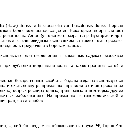
 (Haw.) Boriss. и В. crassifolia var. baicalensis Boriss. Первая
етки и более компактное соцветие. Некоторые авторы считают
тречается на Алтае (у Телецкого озера, на р. Бухтарме и др.),
 листьями, с клиновидным основанием, а также темно-розово-
овидность приурочена к берегам Байкала.
о используют для озеленения, в каменных садиках, массивах
ют при дублении подошвы и юфти, а также пропитки сетей и
листья. Лекарственные свойства бадана издавна используются
ща и листьев внутрь применяют при колитах и энтероколитах
ниях, острых респираторных, гриппозных и некоторых других
ишечных заболеваниях. Их применяют в гинекологической и
ия ран, язв и ушибов.
ие, Ц. сиб. бот. сад; М-во образования и науки РФ, Горно-Алт.