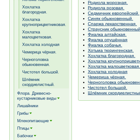
Родиола морозная.
Хохлатка
Родиола розовая.
благородная.
Седмичник европейский.
Синяк обыкновенный.
Хохлатка
Спаржа лекарственная.
крупноприцветниковая.
Страусник обыкновенный
Хохлатка
Фиалка алтайская.
малоцветковая.
Фиалка опушённая
Хохлатка холодная
Фиалка собачья.
Хотьма тюрингенская.
Чемерица чёрная.
Хохлатка благородная.
Черноголовка
Хохлатка крупноприцвет
обыкновенная.
Хохлатка малоцветковая
Хохлатка холодная
Чистотел большой.
Чемерица чёрная.
Шлёмник
Черноголовка обыкновен
скордиелистный.
Чистотел большой.
Шлёмник скордиелистны
Флора. Древесно-
кустарниковые виды
[+]
Лишайники
Грибы
[+]
Млекопитающие
[+]
Птицы
[+]
Бабочки
[+]