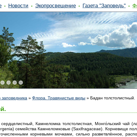
е
Новости
Экопросвещение
Газета "Заповедь"
Ф
 заповедника
»
Флора. Травянистые виды
»
Бадан толстолистный.
й.
ердцелистный, Камнеломка толстолистная, Монго́льский чай (лат. 
rgenia) семейства Камнеломковые (Saxifragaceae). Корневище полз
огочисленными корневыми мочками, сильно разветвлённое, рас