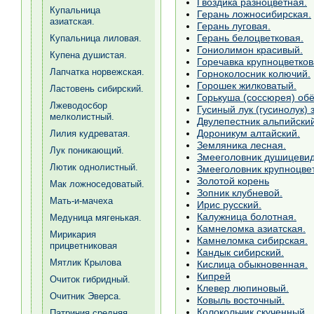
Гвоздика разноцветная.
Купальница
Герань ложносибирская.
азиатская.
Герань луговая.
Герань белоцветковая.
Купальница лиловая.
Гониолимон красивый.
Купена душистая.
Горечавка крупноцветков
Лапчатка норвежская.
Горноколосник колючий.
Горошек жилковатый.
Ластовень сибирский.
Горькуша (соссюрея) обё
Лжеводосбор
Гусиный лук (гусинолук) 
мелколистный.
Двулепестник альпийский
Дороникум алтайский.
Лилия кудреватая.
Земляника лесная.
Лук поникающий.
Змееголовник душицеви
Лютик однолистный.
Змееголовник крупноцве
Золотой корень
Мак ложноседоватый.
Зопник клубневой.
Мать-и-мачеха
Ирис русский.
Калужница болотная.
Медуница мягенькая.
Камнеломка азиатская.
Мирикария
Камнеломка сибирская.
прицветниковая
Кандык сибирский.
Мятлик Крылова
Кислица обыкновенная.
Кипрей
Очиток гибридный.
Клевер люпиновый.
Очитник Эверса.
Ковыль восточный.
Колокольчик скученный.
Патриния средняя.