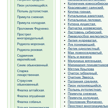
Копеечник южносибирски
Пион уклоняющийся.
Красивоцвет саянский.
Полынь рутолистная.
Крупка горная.
Купальница азиатская.
Примула снежная.
Купальница лиловая.
Примула холодная.
Купена душистая.
Лапчатка норвежская.
Проломник Федченко.
Ластовень сибирский.
Прострел
Лжеводосбор мелколист
многораздельный.
Лилия кудреватая.
Родиола морозная.
Лук поникающий.
Лютик однолистный.
Родиола розовая.
Мак ложноседоватый.
Седмичник
Мать-и-мачеха
европейский.
Медуница мягенькая.
Мирикария прицветнико
Синяк обыкновенный.
Мятлик Крылова
Спаржа
Очиток гибридный.
лекарственная.
Очитник Эверса.
Страусник
Патриния средняя.
обыкновенный.
Пион уклоняющийся.
Полынь рутолистная.
Фиалка алтайская.
Примула снежная.
Фиалка опушённая
Примула холодная.
Проломник Федченко.
Фиалка собачья.
Прострел многораздельн
Хотьма тюрингенская.