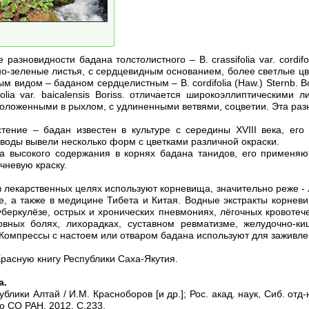
азновидности бадана толстолистного – В. crassifolia var. cordifolia
о-зеленые листья, с сердцевидным основанием, более светлые цв
м видом – баданом сердцелистным – В. cordifolia (Haw.) Sternb. Вс
folia var. baicalensis Boriss. отличается широкоэллиптическими
ложенными в рыхлом, с удлиненными ветвями, соцветии. Эта разн
стение – бадан известен в культуре с середины XVIII века, ег
оводы вывели несколько форм с цветками различной окраски.
за высокого содержания в корнях бадана танидов, его применя
чневую краску.
 лекарственных целях используют корневища, значительно реже - 
е, а также в медицине Тибета и Китая. Водные экстракты корневи
беркулёзе, острых и хронических пневмониях, лёгочных кровотече
ловных болях, лихорадках, суставном ревматизме, желудочно-к
 Компрессы с настоем или отваром бадана используют для заживлен
расную книгу Республики Саха-Якутия.
а.
лики Алтай / И.М. Красноборов [и др.]; Рос. акад. наук, Сиб. отд-н
во СО РАН, 2012. С.233.