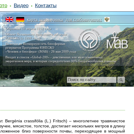
ото
Видео
Контакты
карта заповедника
для слабовидящих
|
Образован 16 апреля 1932 года
Объект Всемирного природного наследия
ЮНЕСКО (с 1998 года)
Включён во Всемирную сеть биосферных
резерватов Программы ЮНЕСКО
«Человек и биосфера» (МАБ) - 26 мая 2009 года
Входит в список «Global-200» - девственных или мало изменённых
экорегионов мира, в которых сосредоточено 90% биоразнообразия планеты
Bergénia crassifólia (L.) Fritsch) – многолетнее травянистое
учее, мясистое, толстое, достигает нескольких метров в длину
положенное близ поверхности почвы, переходящее в мощный