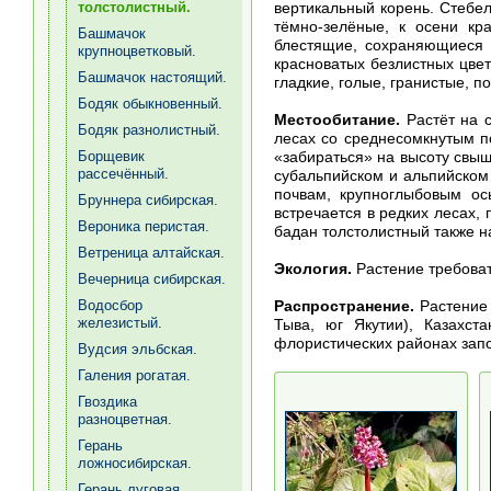
вертикальный корень. Стебел
толстолистный.
тёмно-зелёные, к осени кр
Башмачок
блестящие, сохраняющиеся д
крупноцветковый.
красноватых безлистных цве
Башмачок настоящий.
гладкие, голые, гранистые, п
Бодяк обыкновенный.
Местообитание.
Растёт на с
Бодяк разнолистный.
лесах со среднесомкнутым п
«забираться» на высоту свыш
Борщевик
рассечённый.
субальпийском и альпийском
почвам, крупноглыбовым ос
Бруннера сибирская.
встречается в редких лесах,
Вероника перистая.
бадан толстолистный также н
Ветреница алтайская.
Экология.
Растение требоват
Вечерница сибирская.
Распространение.
Растение 
Водосбор
железистый.
Тыва, юг Якутии), Казахст
флористических районах запо
Вудсия эльбская.
Галения рогатая.
Гвоздика
разноцветная.
Герань
ложносибирская.
Герань луговая.