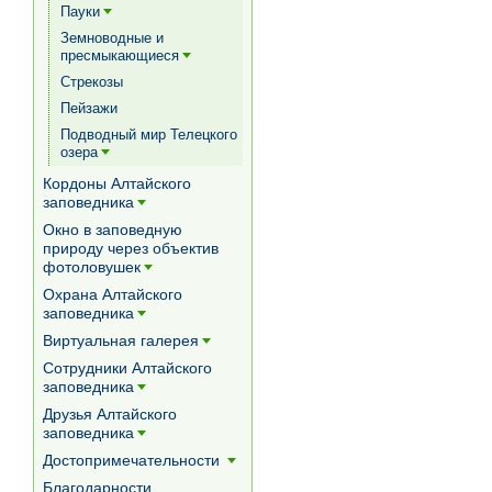
Пауки
[+]
Земноводные и
пресмыкающиеся
[+]
Стрекозы
Пейзажи
Подводный мир Телецкого
озера
[+]
Кордоны Алтайского
заповедника
[+]
Окно в заповедную
природу через объектив
фотоловушек
[+]
Охрана Алтайского
заповедника
[+]
Виртуальная галерея
[+]
Сотрудники Алтайского
заповедника
[+]
Друзья Алтайского
заповедника
[+]
Достопримечательности
[+]
Благодарности