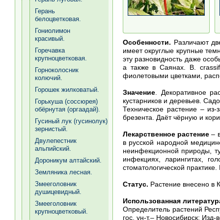
Герань
белоцветковая.
Гониолимон
красивый.
Особенности.
Различают две р
имеет округлые крупные темн
Горечавка
крупноцветковая.
эту разновидность даже особы
а также в Саянах. В. crassi
Горноколосник
фиолетовыми цветками, распо
колючий.
Горошек жилковатый.
Значение
. Декоративное ра
кустарников и деревьев. Сад
Горькуша (соссюрея)
Техническое растение – из-
обёрнутая (оргаадай).
брезента. Даёт чёрную и кори
Гусиный лук (гусинолук)
зернистый.
Лекарственное растение
– в
Двулепестник
в русской народной медицин
альпийский.
неинфекционной природы, ту
инфекциях, ларингитах, го
Дороникум алтайский.
стоматологической практике.
Земляника лесная.
Статус.
Растение внесено в К
Змееголовник
душицевидный.
Использованная литератур
Змееголовник
Определитель растений Респуб
крупноцветковый.
гос. ун-т.– Новосибирск: Изд-