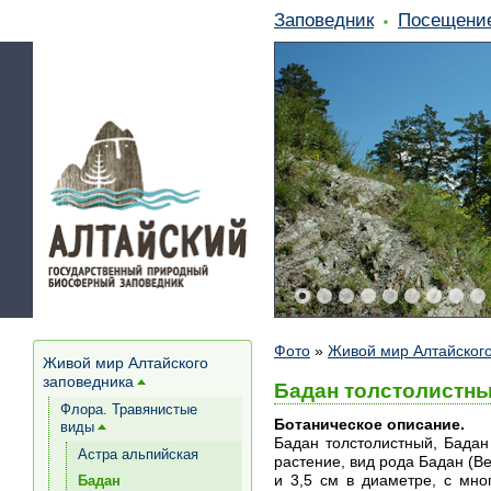
Заповедник
Посещени
Фото
»
Живой мир Алтайского
Живой мир Алтайского
заповедника
[+]
Бадан толстолистны
Флора. Травянистые
Ботаническое описание.
виды
[+]
Бадан толстолистный, Бадан с
Астра альпийская
растение, вид рода Бадан (Be
и 3,5 см в диаметре, с мн
Бадан