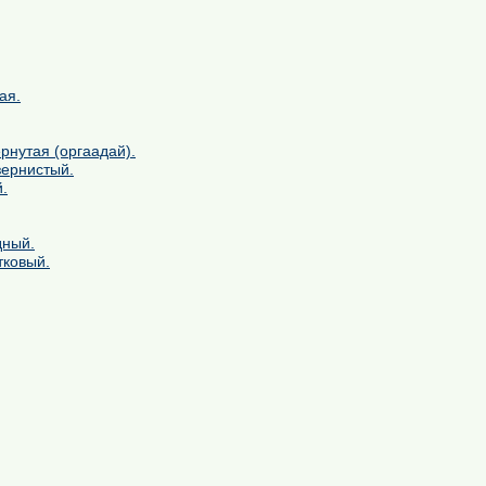
ая.
рнутая (оргаадай).
зернистый.
.
дный.
тковый.