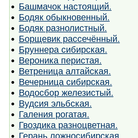
Башмачок настоящий.
Бодяк обыкновенный.
Бодяк разнолистный.
Борщевик рассечённый.
Бруннера сибирская.
Вероника перистая.
Ветреница алтайская.
Вечерница сибирская.
Водосбор железистый.
Вудсия эльбская.
Галения рогатая.
Гвоздика разноцветная.
Герань ложносибирская.