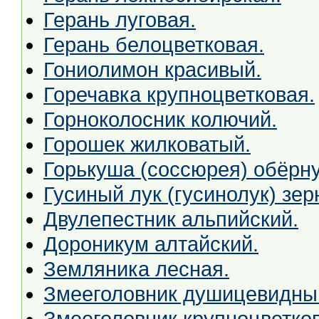
Герань луговая.
Герань белоцветковая.
Гониолимон красивый.
Горечавка крупноцветковая.
Горноколосник колючий.
Горошек жилковатый.
Горькуша (соссюрея) обёрну
Гусиный лук (гусинолук) зер
Двулепестник альпийский.
Дороникум алтайский.
Земляника лесная.
Змееголовник душицевидны
Змееголовник крупноцветко