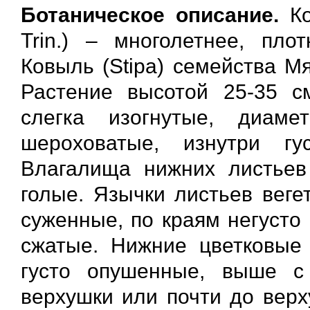
Ботаническое описание.
Ко
Trin.) – многолетнее, пло
Ковыль (Stipa) семейства М
Растение высотой 25-35 с
слегка изогнутые, диам
шероховатые, изнутри гу
Влагалища нижних листьев
голые. Язычки листьев веге
суженные, по краям негусто
сжатые. Нижние цветковые
густо опушенные, выше с
верхушки или почти до верх