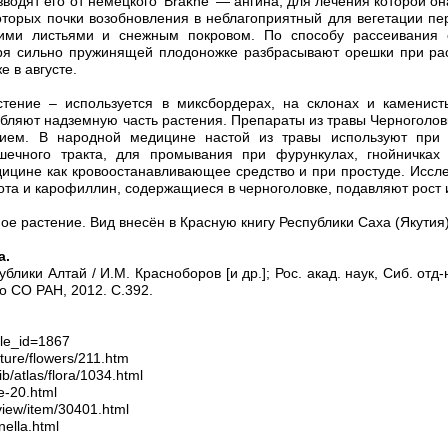
водят его от немецкого 'Brakne' — ангина, для лечения которой он
оторых почки возобновления в неблагоприятный для вегетации пе
ми листьями и снежным покровом. По способу рассеивания с
ря сильно пружинящей плодоножке разбрасывают орешки при рас
е в августе.
тение – используется в миксбордерах, на склонах и каменисты
ебляют надземную часть растения. Препараты из травы Черногол
ием. В народной медицине настой из травы используют при в
ишечного тракта, для промывания при фурункулах, гнойничках
дицине как кровоостанавливающее средство и при простуде. Иссл
лота и карофиллин, содержащиеся в черноголовке, подавляют рост 
е растение. Вид внесён в Красную книгу Республики Саха (Якутия)
а.
лики Алтай / И.М. Красноборов [и др.]; Рос. акад. наук, Сиб. отд-н
во СО РАН, 2012. С.392.
icle_id=1867
ture/flowers/211.htm
ib/atlas/flora/1034.html
ie-20.html
view/item/30401.html
nella.html