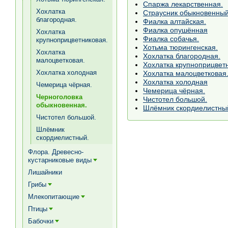
Спаржа лекарственная.
Хохлатка
Страусник обыкновенный
благородная.
Фиалка алтайская.
Фиалка опушённая
Хохлатка
Фиалка собачья.
крупноприцветниковая.
Хотьма тюрингенская.
Хохлатка
Хохлатка благородная.
малоцветковая.
Хохлатка крупноприцвет
Хохлатка холодная
Хохлатка малоцветковая
Хохлатка холодная
Чемерица чёрная.
Чемерица чёрная.
Черноголовка
Чистотел большой.
обыкновенная.
Шлёмник скордиелистны
Чистотел большой.
Шлёмник
скордиелистный.
Флора. Древесно-
кустарниковые виды
[+]
Лишайники
Грибы
[+]
Млекопитающие
[+]
Птицы
[+]
Бабочки
[+]