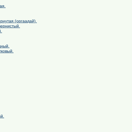
ая.
рнутая (оргаадай).
зернистый.
.
дный.
тковый.
й.