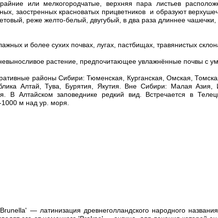
крайние или мелкогородчатые, верхняя пара листьев располо
ных, заостренных красноватых прицветников и образуют верхушеч
етовый, реже желто-белый, двугубый, в два раза длиннее чашечки, 
лажных и более сухих почвах, лугах, пастбищах, травянистых склона
невыносливое растение, предпочитающее увлажнённые почвы с у
ративные районы Сибири: Тюменская, Курганская, Омская, Томская
блика Алтай, Тува, Бурятия, Якутия. Вне Сибири: Малая Азия,
я. В Алтайском заповеднике редкий вид. Встречается в Телец
-1000 м над ур. моря.
 'Brunella' — латинизация древнеголландского народного названия