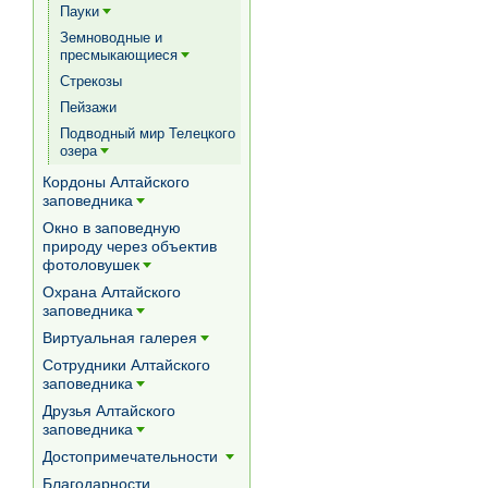
Пауки
[+]
Земноводные и
пресмыкающиеся
[+]
Стрекозы
Пейзажи
Подводный мир Телецкого
озера
[+]
Кордоны Алтайского
заповедника
[+]
Окно в заповедную
природу через объектив
фотоловушек
[+]
Охрана Алтайского
заповедника
[+]
Виртуальная галерея
[+]
Сотрудники Алтайского
заповедника
[+]
Друзья Алтайского
заповедника
[+]
Достопримечательности
[+]
Благодарности