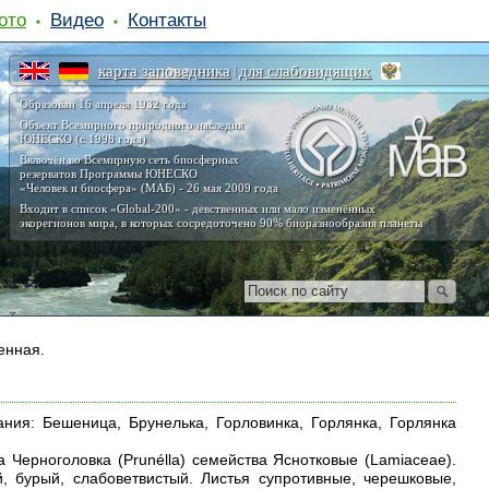
ото
Видео
Контакты
карта заповедника
для слабовидящих
|
Образован 16 апреля 1932 года
Объект Всемирного природного наследия
ЮНЕСКО (с 1998 года)
Включён во Всемирную сеть биосферных
резерватов Программы ЮНЕСКО
«Человек и биосфера» (МАБ) - 26 мая 2009 года
Входит в список «Global-200» - девственных или мало изменённых
экорегионов мира, в которых сосредоточено 90% биоразнообразия планеты
енная.
ния: Бешеница, Брунелька, Горловинка, Горлянка, Горлянка
да Черноголовка (Prunélla) семейства Яснотковые (Lamiaceae).
, бурый, слабоветвистый. Листья супротивные, черешковые,