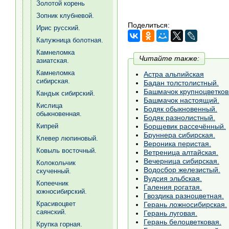
Золотой корень
Зопник клубневой.
Поделиться:
Ирис русский.
Калужница болотная.
Камнеломка
Читайте также:
азиатская.
Камнеломка
Астра альпийская
сибирская.
Бадан толстолистный.
Башмачок крупноцветков
Кандык сибирский.
Башмачок настоящий.
Кислица
Бодяк обыкновенный.
обыкновенная.
Бодяк разнолистный.
Борщевик рассечённый.
Кипрей
Бруннера сибирская.
Клевер люпиновый.
Вероника перистая.
Ковыль восточный.
Ветреница алтайская.
Вечерница сибирская.
Колокольчик
Водосбор железистый.
скученный.
Вудсия эльбская.
Копеечник
Галения рогатая.
южносибирский.
Гвоздика разноцветная.
Красивоцвет
Герань ложносибирская.
саянский.
Герань луговая.
Герань белоцветковая.
Крупка горная.