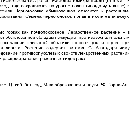
а использовалась ранее. Растение-гемикриптофит (от геми... и
риод года сохраняются на уровне почвы (иногда чуть выше) и
емян Черноголовка обыкновенная относится к растениям-
качивании. Семена черноголовки, попав в июле на влажную
х горках как почвопокровное. Лекарственное растение – в
овки обыкновенной обладают вяжущим, противовоспалительным
оспалении слизистой оболочки полости рта и горла, при
 и чирьях. Растение содержит витамин C, благодаря чему
едование противоопухолевых свойств лекарственных растений
и распространение различных видов рака.
.
ие, Ц. сиб. бот. сад; М-во образования и науки РФ, Горно-Алт.