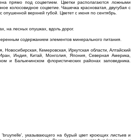
жена прямо под соцветием. Цветки располагаются ложными
ное колосовидное соцветие. Чашечка красноватая, двугубая с
с опушенной верхней губой. Цветет с июня по сентябрь.
х, на лесных опушках, вдоль дорог.
меренным содержанием элементов минерального питания.
, Новосибирская, Кемеровская, Иркутская области, Алтайский
 Иран, Индия, Китай, Монголия, Япония, Северная Америка,
ком и Балыкчинском флористических районах заповедника.
 'bruynelle', указывающего на бурый цвет кроющих листьев и