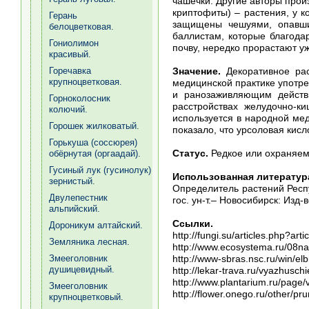
чашечки. Другие авторы произ
криптофиты) – растения, у к
Герань
защищены чешуями, опавши
белоцветковая.
баллистам, которые благода
Гониолимон
почву, нередко прорастают уж
красивый.
Значение.
Декоративное рас
Горечавка
крупноцветковая.
медицинской практике употр
и ранозаживляющим действ
Горноколосник
расстройствах желудочно-к
колючий.
используется в народной ме
Горошек жилковатый.
показало, что урсоловая кис
Горькуша (соссюрея)
Статус.
Редкое или охраняемо
обёрнутая (оргаадай).
Гусиный лук (гусинолук)
Использованная литератур
зернистый.
Определитель растений Респуб
Двулепестник
гос. ун-т.– Новосибирск: Изд-
альпийский.
Ссылки.
Дороникум алтайский.
http://fungi.su/articles.php?art
Земляника лесная.
http://www.ecosystema.ru/08na
http://www-sbras.nsc.ru/win/elb
Змееголовник
душицевидный.
http://lekar-trava.ru/vyazhusch
http://www.plantarium.ru/page/
Змееголовник
http://flower.onego.ru/other/pru
крупноцветковый.