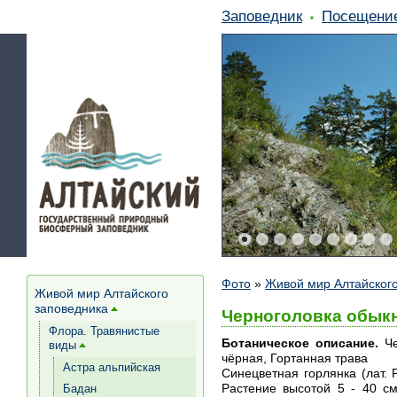
Заповедник
Посещени
Фото
»
Живой мир Алтайского
Живой мир Алтайского
заповедника
[+]
Черноголовка обыкн
Флора. Травянистые
Ботаническое описание.
Че
виды
[+]
чёрная, Гортанная трава
Астра альпийская
Синецветная горлянка (лат. P
Растение высотой 5 - 40 см
Бадан