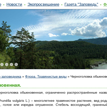
е
Новости
Экопросвещение
Газета "Заповедь"
Ф
 заповедника
»
Флора. Травянистые виды
»
Черноголовка обыкнов
овенная.
рноголовка обыкновенная, ограниченно распространённые назва
runélla vulgáris L.) – многолетнее травянистое растение, вид ро
, голое или изредка опушенное. Стебель восходящий, граненый