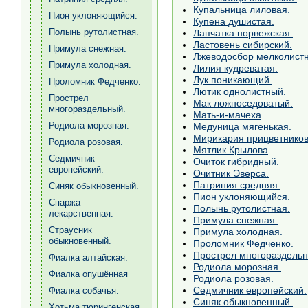
Купальница лиловая.
Пион уклоняющийся.
Купена душистая.
Полынь рутолистная.
Лапчатка норвежская.
Ластовень сибирский.
Примула снежная.
Лжеводосбор мелколист
Примула холодная.
Лилия кудреватая.
Лук поникающий.
Проломник Федченко.
Лютик однолистный.
Прострел
Мак ложноседоватый.
многораздельный.
Мать-и-мачеха
Родиола морозная.
Медуница мягенькая.
Мирикария прицветнико
Родиола розовая.
Мятлик Крылова
Седмичник
Очиток гибридный.
европейский.
Очитник Эверса.
Патриния средняя.
Синяк обыкновенный.
Пион уклоняющийся.
Спаржа
Полынь рутолистная.
лекарственная.
Примула снежная.
Страусник
Примула холодная.
обыкновенный.
Проломник Федченко.
Прострел многораздельн
Фиалка алтайская.
Родиола морозная.
Фиалка опушённая
Родиола розовая.
Седмичник европейский.
Фиалка собачья.
Синяк обыкновенный.
Хотьма тюрингенская.