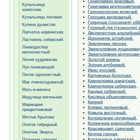
Гониолимон красивый.
Купальница
Горечавка крупноцветков
азиатская.
Горноколосник колючий.
Горошек жилковатый.
Купальница лиловая.
Горькуша (соссюрея) обё
Купена душистая.
Гусиный лук (гусинолук) 
Лапчатка норвежская.
Двулепестник альпийский
Дороникум алтайский.
Ластовень сибирский.
Земляника лесная.
Лжеводосбор
Змееголовник душицеви
мелколистный.
Змееголовник крупноцве
Золотой корень
Лилия кудреватая.
Зопник клубневой.
Лук поникающий.
Ирис русский.
Лютик однолистный.
Калужница болотная.
Камнеломка азиатская.
Мак ложноседоватый.
Камнеломка сибирская.
Мать-и-мачеха
Кандык сибирский.
Кислица обыкновенная.
Медуница мягенькая.
Кипрей
Мирикария
Клевер люпиновый.
прицветниковая
Ковыль восточный.
Мятлик Крылова
Колокольчик скученный.
Копеечник южносибирски
Очиток гибридный.
Красивоцвет саянский.
Очитник Эверса.
Крупка горная.
Купальница азиатская.
Патриния средняя.