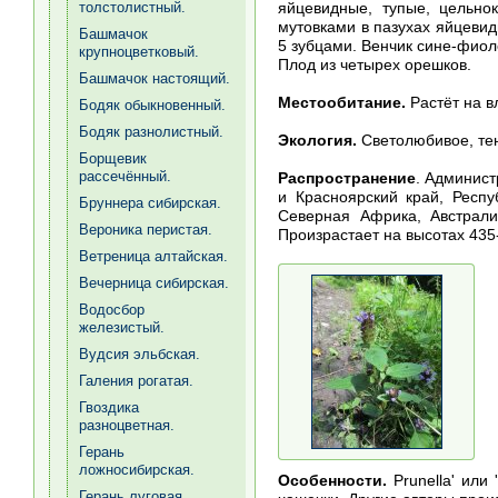
яйцевидные, тупые, цельно
толстолистный.
мутовками в пазухах яйцевид
Башмачок
5 зубцами. Венчик сине-фиол
крупноцветковый.
Плод из четырех орешков.
Башмачок настоящий.
Местообитание.
Растёт на в
Бодяк обыкновенный.
Бодяк разнолистный.
Экология.
Светолюбивое, те
Борщевик
рассечённый.
Распространение
. Админист
и Красноярский край, Респу
Бруннера сибирская.
Северная Африка, Австрали
Вероника перистая.
Произрастает на высотах 435
Ветреница алтайская.
Вечерница сибирская.
Водосбор
железистый.
Вудсия эльбская.
Галения рогатая.
Гвоздика
разноцветная.
Герань
ложносибирская.
Особенности.
Prunella' или
Герань луговая.