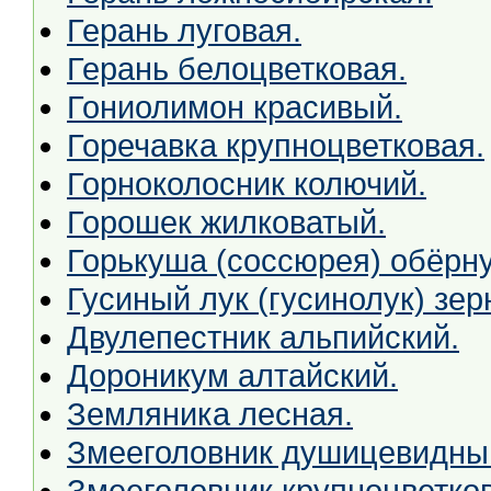
Герань луговая.
Герань белоцветковая.
Гониолимон красивый.
Горечавка крупноцветковая.
Горноколосник колючий.
Горошек жилковатый.
Горькуша (соссюрея) обёрну
Гусиный лук (гусинолук) зер
Двулепестник альпийский.
Дороникум алтайский.
Земляника лесная.
Змееголовник душицевидны
Змееголовник крупноцветко