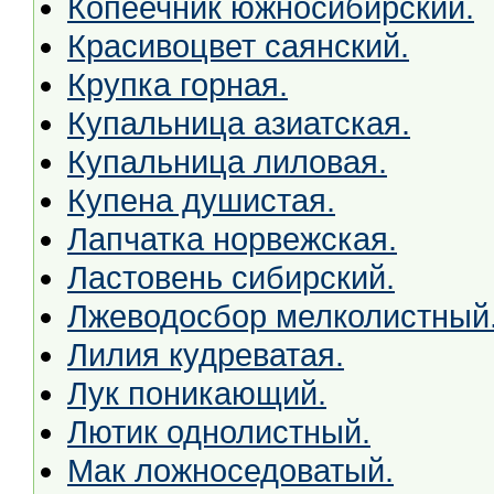
Копеечник южносибирский.
Красивоцвет саянский.
Крупка горная.
Купальница азиатская.
Купальница лиловая.
Купена душистая.
Лапчатка норвежская.
Ластовень сибирский.
Лжеводосбор мелколистный
Лилия кудреватая.
Лук поникающий.
Лютик однолистный.
Мак ложноседоватый.