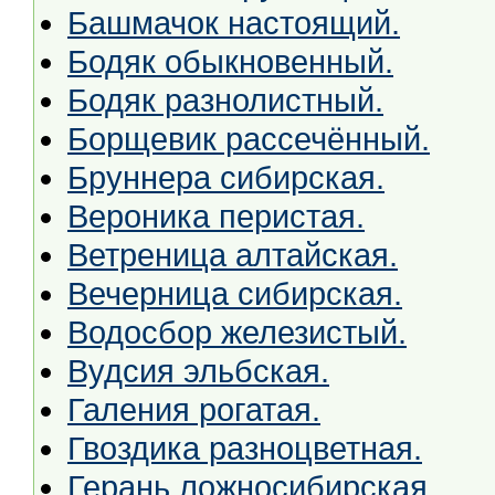
Башмачок настоящий.
Бодяк обыкновенный.
Бодяк разнолистный.
Борщевик рассечённый.
Бруннера сибирская.
Вероника перистая.
Ветреница алтайская.
Вечерница сибирская.
Водосбор железистый.
Вудсия эльбская.
Галения рогатая.
Гвоздика разноцветная.
Герань ложносибирская.