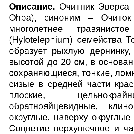
Описание.
Очитник Эверса (л
Ohba), синоним – Очиток
многолетнее травянист
(Hylotelephium) семейства Т
образует рыхлую дернинку,
высотой до 20 см, в основа
сохраняющиеся, тонкие, ломк
сизые в средней части крас
плоские, цельнокра
обратнояйцевидные, кли
округлые, наверху округлые
Соцветие верхушечное и час