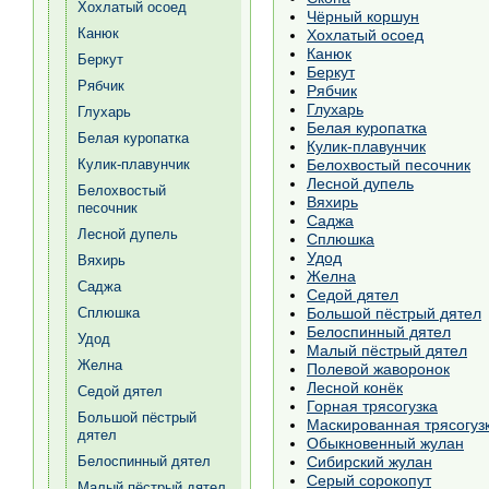
Хохлатый осоед
Чёрный коршун
Канюк
Хохлатый осоед
Канюк
Беркут
Беркут
Рябчик
Рябчик
Глухарь
Глухарь
Белая куропатка
Белая куропатка
Кулик-плавунчик
Кулик-плавунчик
Белохвостый песочник
Лесной дупель
Белохвостый
Вяхирь
песочник
Саджа
Лесной дупель
Сплюшка
Удод
Вяхирь
Желна
Саджа
Седой дятел
Сплюшка
Большой пёстрый дятел
Белоспинный дятел
Удод
Малый пёстрый дятел
Желна
Полевой жаворонок
Лесной конёк
Седой дятел
Горная трясогузка
Большой пёстрый
Маскированная трясогуз
дятел
Обыкновенный жулан
Белоспинный дятел
Сибирский жулан
Серый сорокопут
Малый пёстрый дятел