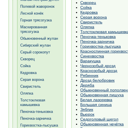
Скворец
Полевой жаворонок
Сойка
Кедровка
Лесной конёк
Серая ворона
Горная трясогузка
Свиристель
Оляпка
Маскированная
трясогузка
Толстоклювая камышевк
Пеночка-теньковка
Обыкновенный жулан
Пеночка-зарничка
Сибирский жулан
Горихвостка-лысушка
Красноспинная горихвос
Серый сорокопут
Синехвостка
Скворец
Варакушка
Чернозобый дрозд
Сойка
Краснозобый дрозд
Кедровка
Рябинник
Серая ворона
Дрозд белобровик
Деряба
Свиристель
Обыкновенный поползен
Оляпка
Обыкновенная пищуха
Белая лазоревка
Толстоклювая
Большая синица
камышевка
Зяблик
Пеночка-теньковка
Вьюрок
Пеночка-зарничка
Седоголовый щегол
Обыкновенная чечётка
Горихвостка-лысушка