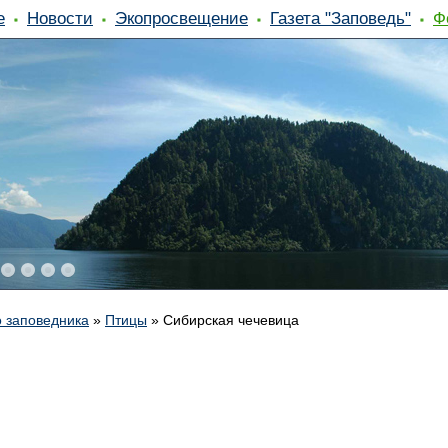
е
Новости
Экопросвещение
Газета "Заповедь"
Ф
 заповедника
»
Птицы
»
Сибирская чечевица