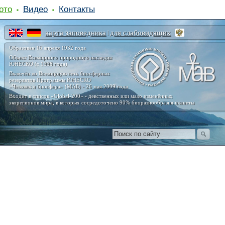
ото
Видео
Контакты
карта заповедника
для слабовидящих
|
Образован 16 апреля 1932 года
Объект Всемирного природного наследия
ЮНЕСКО (с 1998 года)
Включён во Всемирную сеть биосферных
резерватов Программы ЮНЕСКО
«Человек и биосфера» (МАБ) - 26 мая 2009 года
Входит в список «Global-200» - девственных или мало изменённых
экорегионов мира, в которых сосредоточено 90% биоразнообразия планеты