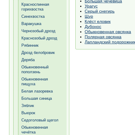
Большая чечевица
Красноспинная
Урагус
горихвостка
Серый снегирь
Щур
Синехвостка
Клёст еловик
Варакушка
Дубонос
Чернозобый дрозд
Обыкновенная овсянка
Полярная овсянка
Краснозобый дрозд
Лапландский подорожни
Рябинник
Дрозд белобровик
Деряба
Обыкновенный
поползень
Обыкновенная
пищуха
Белая лазоревка
Большая синица
Зяблик
Вьюрок
Седоголовый щегол
Обыкновенная
чечётка