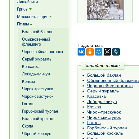
Лишайники
Грибы
[+]
Млекопитающие
[+]
Птицы
[+]
Большой баклан
Обыкновенный
фламинго
Поделиться:
Черношейная поганка
Серый журавль
Читайте также:
Красавка
Лебедь-кликун
Большой баклан
Обыкновенный фламинг
Кряква
Черношейная поганка
Чирок-трескунок
Серый журавль
Красавка
Чирок-свистунок
Лебедь-кликун
Гоголь
Кряква
Горбоносый турпан
Чирок-трескунок
Чирок-свистунок
Большой крохаль
Гоголь
Скопа
Горбоносый турпан
Большой крохаль
Чёрный коршун
Скопа