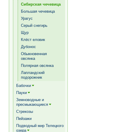
Сибирская чечевица
Большая чечевица
Урагус
Серый снегирь
Щур
Клёст еловик
Дубонос
Обыкновенная
овсянка
Полярная овсянка
Лапландский
подорожник
Бабочки
[+]
Пауки
[+]
Земноводные и
пресмыкающиеся
[+]
Стрекозы
Пейзажи
Подводный мир Телецкого
озера