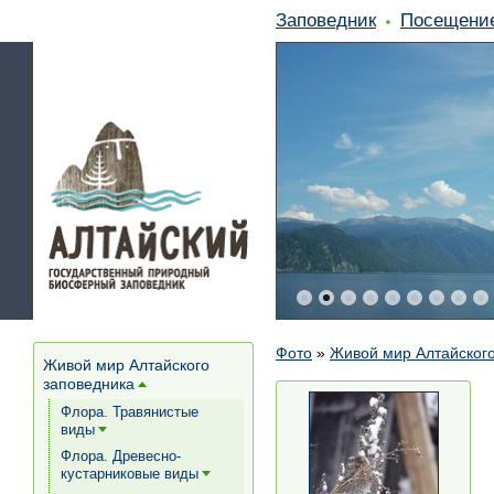
Заповедник
Посещени
Фото
»
Живой мир Алтайского
Живой мир Алтайского
заповедника
[+]
Флора. Травянистые
виды
[+]
Флора. Древесно-
кустарниковые виды
[+]