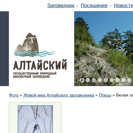
Заповедник
Посещение
Новост
Фото
»
Живой мир Алтайского заповедника
»
Птицы
»
Белая л