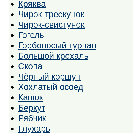
Кряква
Чирок-трескунок
Чирок-свистунок
Гоголь
Горбоносый турпан
Большой крохаль
Скопа
Чёрный коршун
Хохлатый осоед
Канюк
Беркут
Рябчик
Глухарь