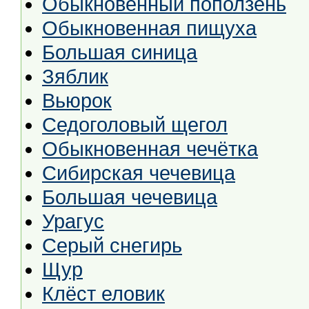
Обыкновенный поползень
Обыкновенная пищуха
Большая синица
Зяблик
Вьюрок
Седоголовый щегол
Обыкновенная чечётка
Сибирская чечевица
Большая чечевица
Урагус
Серый снегирь
Щур
Клёст еловик