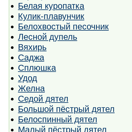
Белая куропатка
Кулик-плавунчик
Белохвостый песочник
Лесной дупель
Вяхирь
Саджа
Сплюшка
Удод
Желна
Седой дятел
Большой пёстрый дятел
Белоспинный дятел
Малый пёстрый дятел