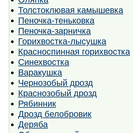
Толстоклювая камышевка
Пеночка-теньковка
Пеночка-зарничка
Горихвостка-лысушка
Красноспинная горихвостка
Синехвостка
Варакушка
Чернозобый дрозд
Краснозобый дрозд
Рябинник
Дрозд белобровик
Деряба