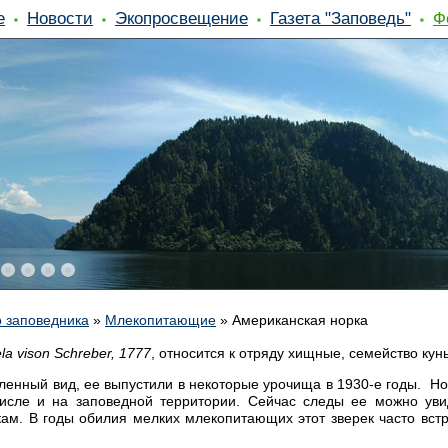
е
Новости
Экопросвещение
Газета "Заповедь"
Ф
 заповедника
»
Млекопитающие
»
Американская норка
la vison Schreber, 1777
, относится к отряду хищные, семейство кун
енный вид, ее выпустили в некоторые урочища в 1930-е годы. Но
числе и на заповедной территории. Сейчас следы ее можно уви
кам. В годы обилия мелких млекопитающих этот зверек часто встр