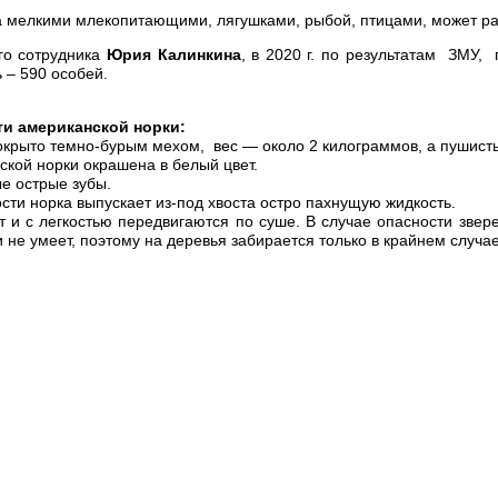
 мелкими млекопитающими, лягушками, рыбой, птицами, может раз
о сотрудника
Юрия Калинкина
, в 2020 г. по результатам ЗМУ,
ь – 590 особей.
и американской норки:
окрыто темно-бурым мехом, вес — около 2 килограммов, а пушистый
кой норки окрашена в белый цвет.
е острые зубы.
ти норка выпускает из-под хвоста остро пахнущую жидкость.
 и с легкостью передвигаются по суше. В случае опасности звере
и не умеет, поэтому на деревья забирается только в крайнем случае