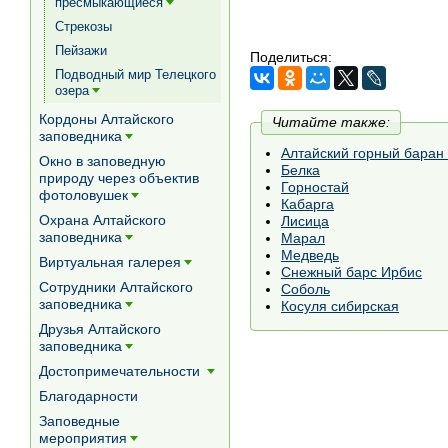
пресмыкающиеся
[+]
Стрекозы
Пейзажи
Поделиться:
Подводный мир Телецкого
озера
[+]
Кордоны Алтайского
Читайте также:
заповедника
[+]
Алтайский горный баран
Окно в заповедную
Белка
природу через объектив
Горностай
фотоловушек
Кабарга
[+]
Охрана Алтайского
Лисица
заповедника
Марал
[+]
Медведь
Виртуальная галерея
[+]
Снежный барс Ирбис
Сотрудники Алтайского
Соболь
заповедника
Косуля сибирская
[+]
Друзья Алтайского
заповедника
[+]
Достопримечательности
[+]
Благодарности
Заповедные
мероприятия