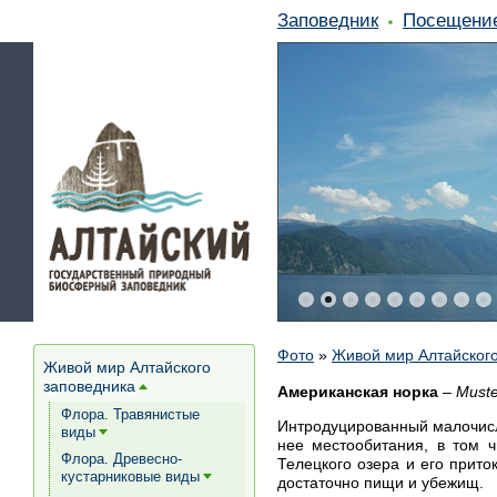
Заповедник
Посещени
Фото
»
Живой мир Алтайского
Живой мир Алтайского
заповедника
[+]
Американская норка
–
Muste
Флора. Травянистые
Интродуцированный малочисл
виды
[+]
нее местообитания, в том 
Флора. Древесно-
Телецкого озера и его прито
кустарниковые виды
достаточно пищи и убежищ.
[+]