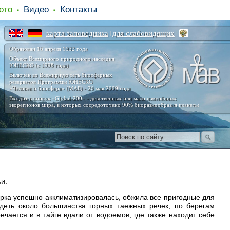
ото
Видео
Контакты
карта заповедника
для слабовидящих
|
Образован 16 апреля 1932 года
Объект Всемирного природного наследия
ЮНЕСКО (с 1998 года)
Включён во Всемирную сеть биосферных
резерватов Программы ЮНЕСКО
«Человек и биосфера» (МАБ) - 26 мая 2009 года
Входит в список «Global-200» - девственных или мало изменённых
экорегионов мира, в которых сосредоточено 90% биоразнообразия планеты
ьи.
рка успешно акклиматизировалась, обжила все пригодные для
деть около большинства горных таежных речек, по берегам
ечается и в тайге вдали от водоемов, где также находит себе