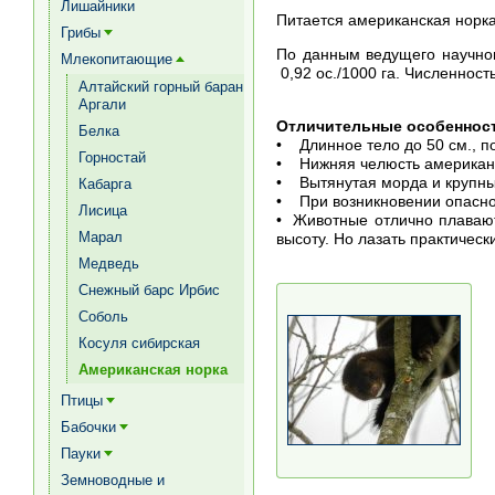
Лишайники
Питается американская норка
Грибы
[+]
По данным ведущего научног
Млекопитающие
[+]
0,92 ос./1000 га. Численност
Алтайский горный баран
Аргали
Отличительные особенност
Белка
• Длинное тело до 50 см., п
Горностай
• Нижняя челюсть американс
• Вытянутая морда и крупны
Кабарга
• При возникновении опаснос
Лисица
• Животные отлично плавают
Марал
высоту. Но лазать практическ
Медведь
Снежный барс Ирбис
Соболь
Косуля сибирская
Американская норка
Птицы
[+]
Бабочки
[+]
Пауки
[+]
Земноводные и