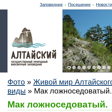
Заповедник
Посещение
Новост
Фото
»
Живой мир Алтайског
виды
»
Мак ложноседоватый.
Мак ложноседоватый.