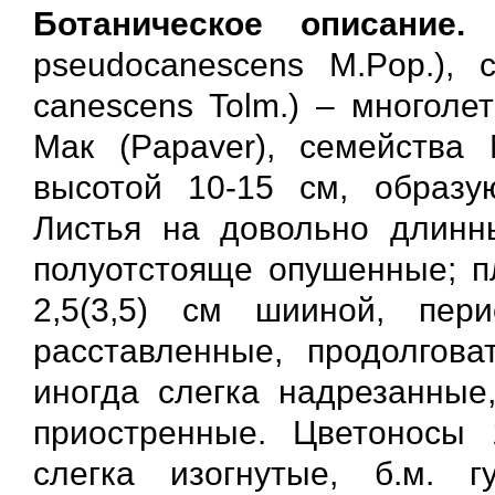
Ботаническое описание.
М
pseudocanescens M.Pop.),
canescens Tolm.) – многоле
Мак (Papaver), семейства 
высотой 10-15 см, образу
Листья на довольно длинн
полуотстояще опушенные; пл
2,5(3,5) см шииной, пер
расставленные, продолгов
иногда слегка надрезанные
приостренные. Цветоносы 
слегка изогнутые, б.м. 