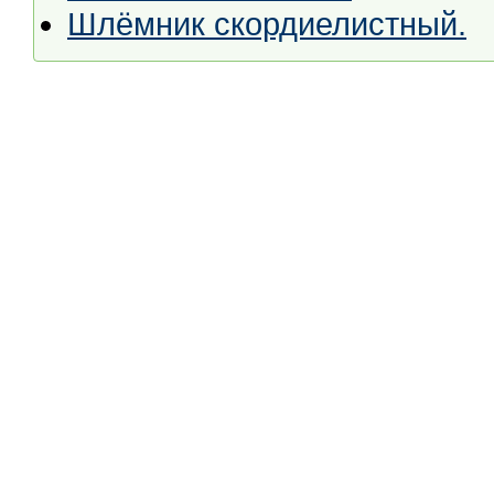
Шлёмник скордиелистный.