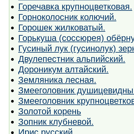
Горечавка крупноцветковая.
Горноколосник колючий.
Горошек жилковатый.
Горькуша (соссюрея) обёрну
Гусиный лук (гусинолук) зер
Двулепестник альпийский.
Дороникум алтайский.
Земляника лесная.
Змееголовник душицевидны
Змееголовник крупноцветко
Золотой корень
Зопник клубневой.
Ирис русский.