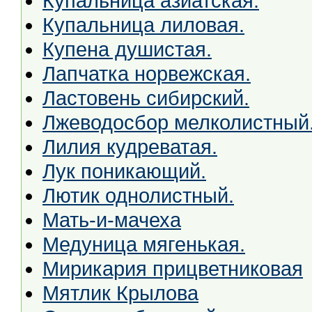
Купальница азиатская.
Купальница лиловая.
Купена душистая.
Лапчатка норвежская.
Ластовень сибирский.
Лжеводосбор мелколистный
Лилия кудреватая.
Лук поникающий.
Лютик однолистный.
Мать-и-мачеха
Медуница мягенькая.
Мирикария прицветниковая
Мятлик Крылова