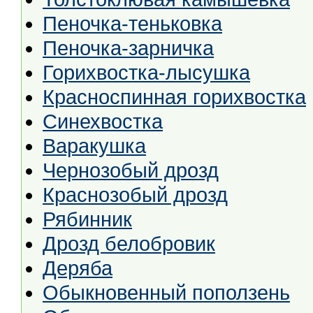
Пеночка-теньковка
Пеночка-зарничка
Горихвостка-лысушка
Красноспинная горихвостка
Синехвостка
Варакушка
Чернозобый дрозд
Краснозобый дрозд
Рябинник
Дрозд белобровик
Деряба
Обыкновенный поползень