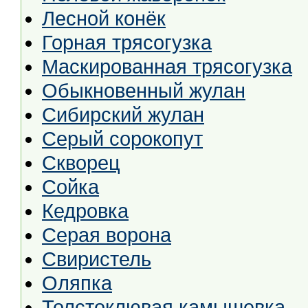
Лесной конёк
Горная трясогузка
Маскированная трясогузка
Обыкновенный жулан
Сибирский жулан
Серый сорокопут
Скворец
Сойка
Кедровка
Серая ворона
Свиристель
Оляпка
Толстоклювая камышевка