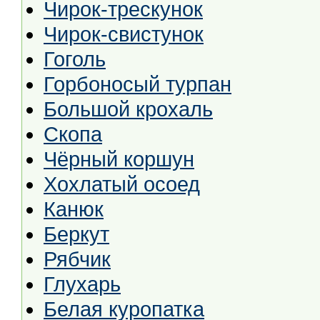
Чирок-трескунок
Чирок-свистунок
Гоголь
Горбоносый турпан
Большой крохаль
Скопа
Чёрный коршун
Хохлатый осоед
Канюк
Беркут
Рябчик
Глухарь
Белая куропатка