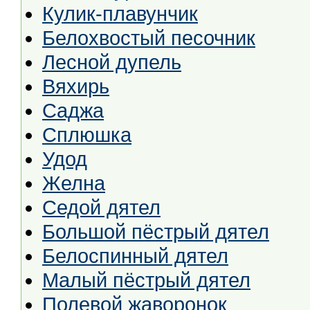
Кулик-плавунчик
Белохвостый песочник
Лесной дупель
Вяхирь
Саджа
Сплюшка
Удод
Желна
Седой дятел
Большой пёстрый дятел
Белоспинный дятел
Малый пёстрый дятел
Полевой жаворонок