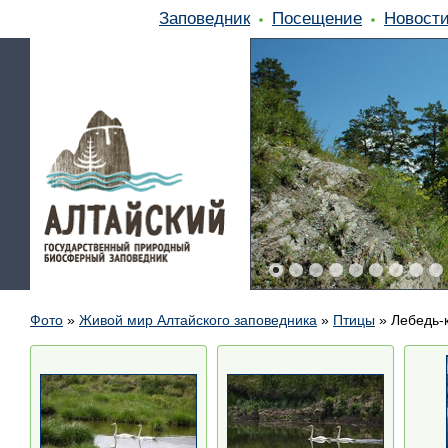
Заповедник
Посещение
Новост
Фото
»
Живой мир Алтайского заповедника
»
Птицы
»
Лебедь-