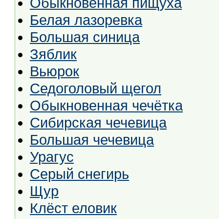
Обыкновенная пищуха
Белая лазоревка
Большая синица
Зяблик
Вьюрок
Седоголовый щегол
Обыкновенная чечётка
Сибирская чечевица
Большая чечевица
Урагус
Серый снегирь
Щур
Клёст еловик