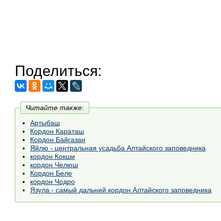
Поделиться:
Читайте также:
Артыбаш
Кордон Караташ
Кордон Байгазан
Яйлю - центральная усадьба Алтайского заповедника
кордон Кокши
кордон Челюш
Кордон Беле
кордон Чодро
Язула - самый дальний кордон Алтайского заповедника