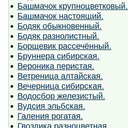
Башмачок крупноцветковый.
Башмачок настоящий.
Бодяк обыкновенный.
Бодяк разнолистный.
Борщевик рассечённый.
Бруннера сибирская.
Вероника перистая.
Ветреница алтайская.
Вечерница сибирская.
Водосбор железистый.
Вудсия эльбская.
Галения рогатая.
Гвоздика разноцветная.