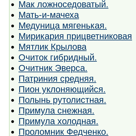
Мак ложноседоватый.
Мать-и-мачеха
Медуница мягенькая.
Мирикария прицветниковая
Мятлик Крылова
Очиток гибридный.
Очитник Эверса.
Патриния средняя.
Пион уклоняющийся.
Полынь рутолистная.
Примула снежная.
Примула холодная.
Проломник Федченко.