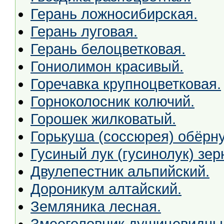
Герань ложносибирская.
Герань луговая.
Герань белоцветковая.
Гониолимон красивый.
Горечавка крупноцветковая.
Горноколосник колючий.
Горошек жилковатый.
Горькуша (соссюрея) обёрну
Гусиный лук (гусинолук) зер
Двулепестник альпийский.
Дороникум алтайский.
Земляника лесная.
Змееголовник душицевидны