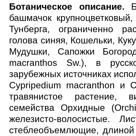
Ботаническое описание.
Ба
башмачок крупноцветковый,
Тунберга, ограниченно ра
голова синяя, Кошельки, Ку
Мудушки, Сапожки Богород
macranthos Sw.), в русс
зарубежных источниках испол
Cypripedium macranthon и C
травянистое растение, 
семейства Орхидные (Orchi
железисто-волосистые. Лис
стеблеобъемлющие, длиной 