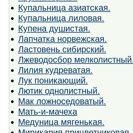
Купальница азиатская.
Купальница лиловая.
Купена душистая.
Лапчатка норвежская.
Ластовень сибирский.
Лжеводосбор мелколистный
Лилия кудреватая.
Лук поникающий.
Лютик однолистный.
Мак ложноседоватый.
Мать-и-мачеха
Медуница мягенькая.
Мирикария прицветниковая