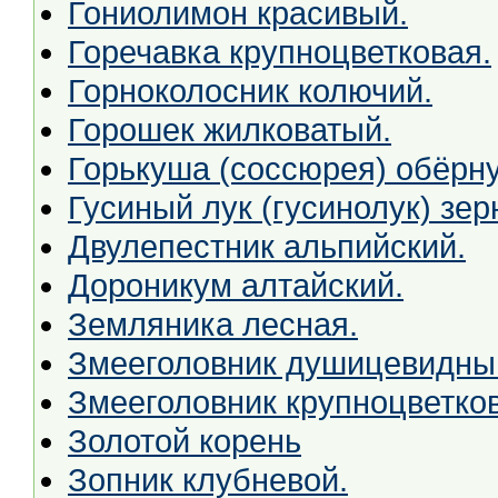
Гониолимон красивый.
Горечавка крупноцветковая.
Горноколосник колючий.
Горошек жилковатый.
Горькуша (соссюрея) обёрну
Гусиный лук (гусинолук) зер
Двулепестник альпийский.
Дороникум алтайский.
Земляника лесная.
Змееголовник душицевидны
Змееголовник крупноцветко
Золотой корень
Зопник клубневой.