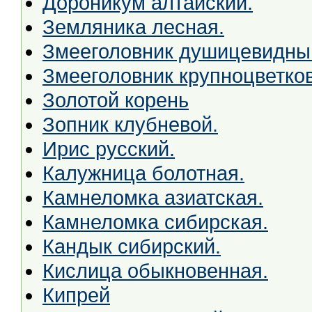
Дороникум алтайский.
Земляника лесная.
Змееголовник душицевидны
Змееголовник крупноцветко
Золотой корень
Зопник клубневой.
Ирис русский.
Калужница болотная.
Камнеломка азиатская.
Камнеломка сибирская.
Кандык сибирский.
Кислица обыкновенная.
Кипрей