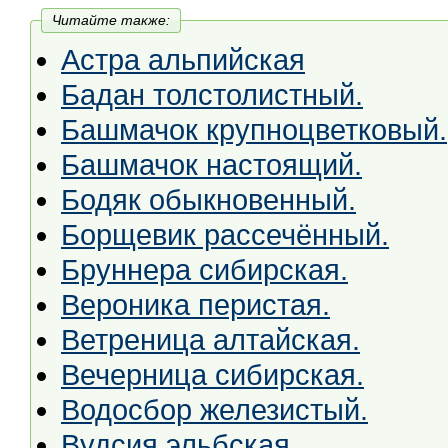
Читайте также:
Астра альпийская
Бадан толстолистный.
Башмачок крупноцветковый.
Башмачок настоящий.
Бодяк обыкновенный.
Борщевик рассечённый.
Бруннера сибирская.
Вероника перистая.
Ветреница алтайская.
Вечерница сибирская.
Водосбор железистый.
Вудсия эльбская.