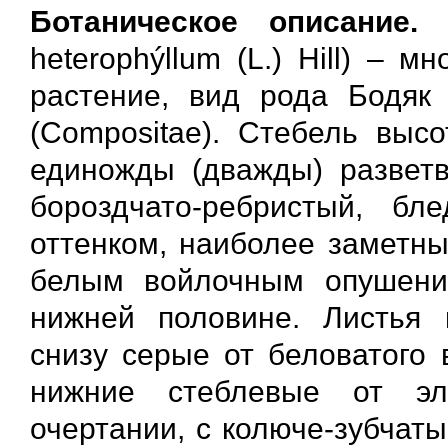
Ботаническое описание.
Б
heterophýllum (L.) Hill) – 
растение, вид рода Бодяк 
(Compositae). Стебель высо
единожды (дважды) разветв
бороздчато-ребристый, бл
оттенком, наиболее заметны
белым войлочным опушени
нижней половине. Листья п
снизу серые от беловатого 
нижние стеблевые от эл
очертании, с колюче-зубчат