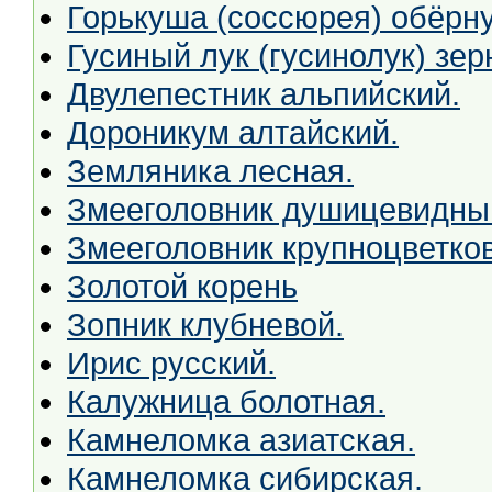
Горькуша (соссюрея) обёрну
Гусиный лук (гусинолук) зер
Двулепестник альпийский.
Дороникум алтайский.
Земляника лесная.
Змееголовник душицевидны
Змееголовник крупноцветко
Золотой корень
Зопник клубневой.
Ирис русский.
Калужница болотная.
Камнеломка азиатская.
Камнеломка сибирская.