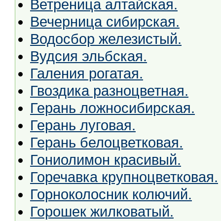
Ветреница алтайская.
Вечерница сибирская.
Водосбор железистый.
Вудсия эльбская.
Галения рогатая.
Гвоздика разноцветная.
Герань ложносибирская.
Герань луговая.
Герань белоцветковая.
Гониолимон красивый.
Горечавка крупноцветковая.
Горноколосник колючий.
Горошек жилковатый.