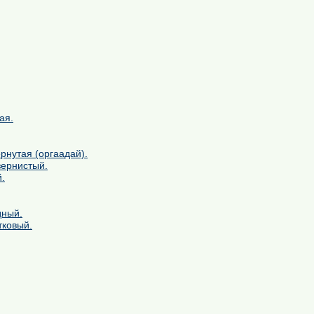
ая.
рнутая (оргаадай).
зернистый.
.
дный.
тковый.