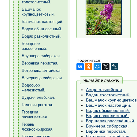
толстолистный.
Башмачок
крупноцветковый.
Башмачок настоящий.
Бодяк обыкновенный.
Бодяк разнолистный.
Борщевик
рассечённый.
Бруннера сибирская.
Поделиться:
Вероника перистая.
Ветреница алтайская.
Вечерница сибирская.
Читайте также:
Водосбор
Астра альпийская
железистый.
Бадан толстолистный.
Вудсия эльбская.
Башмачок крупноцветков
Галения рогатая.
Башмачок настоящий.
Бодяк обыкновенный.
Гвоздика
Бодяк разнолистный.
разноцветная.
Борщевик рассечённый.
Герань
Бруннера сибирская.
ложносибирская.
Вероника перистая.
Ветреница алтайская.
Герань луговая.