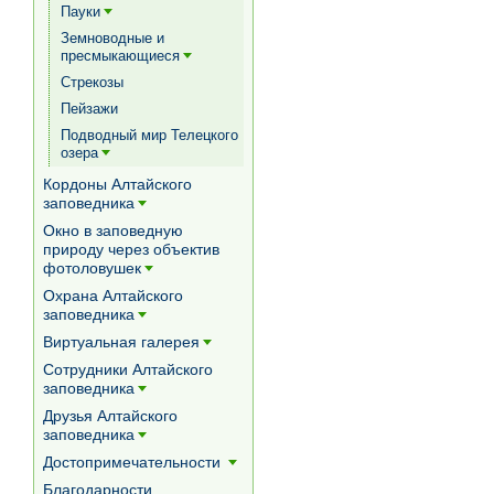
Пауки
[+]
Земноводные и
пресмыкающиеся
[+]
Стрекозы
Пейзажи
Подводный мир Телецкого
озера
[+]
Кордоны Алтайского
заповедника
[+]
Окно в заповедную
природу через объектив
фотоловушек
[+]
Охрана Алтайского
заповедника
[+]
Виртуальная галерея
[+]
Сотрудники Алтайского
заповедника
[+]
Друзья Алтайского
заповедника
[+]
Достопримечательности
[+]
Благодарности