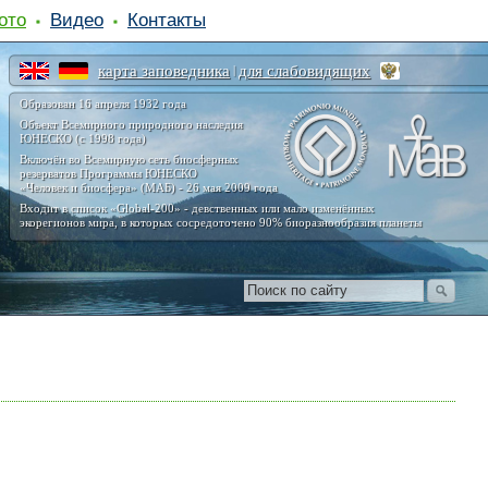
ото
Видео
Контакты
карта заповедника
для слабовидящих
|
Образован 16 апреля 1932 года
Объект Всемирного природного наследия
ЮНЕСКО (с 1998 года)
Включён во Всемирную сеть биосферных
резерватов Программы ЮНЕСКО
«Человек и биосфера» (МАБ) - 26 мая 2009 года
Входит в список «Global-200» - девственных или мало изменённых
экорегионов мира, в которых сосредоточено 90% биоразнообразия планеты