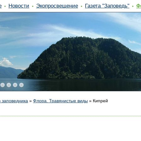
е
Новости
Экопросвещение
Газета "Заповедь"
Ф
 заповедника
»
Флора. Травянистые виды
»
Кипрей