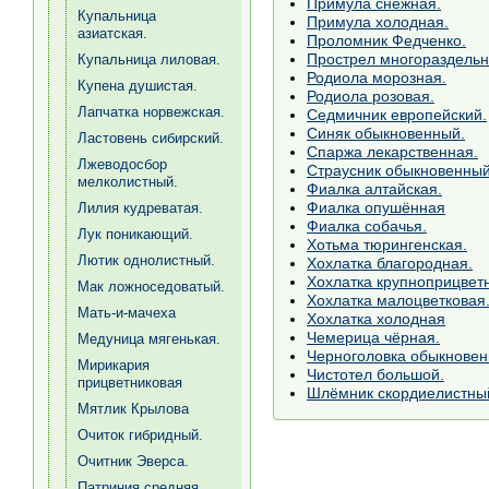
Примула снежная.
Купальница
Примула холодная.
азиатская.
Проломник Федченко.
Прострел многораздельн
Купальница лиловая.
Родиола морозная.
Купена душистая.
Родиола розовая.
Лапчатка норвежская.
Седмичник европейский.
Синяк обыкновенный.
Ластовень сибирский.
Спаржа лекарственная.
Лжеводосбор
Страусник обыкновенный
мелколистный.
Фиалка алтайская.
Фиалка опушённая
Лилия кудреватая.
Фиалка собачья.
Лук поникающий.
Хотьма тюрингенская.
Лютик однолистный.
Хохлатка благородная.
Хохлатка крупноприцвет
Мак ложноседоватый.
Хохлатка малоцветковая
Мать-и-мачеха
Хохлатка холодная
Чемерица чёрная.
Медуница мягенькая.
Черноголовка обыкновен
Мирикария
Чистотел большой.
прицветниковая
Шлёмник скордиелистны
Мятлик Крылова
Очиток гибридный.
Очитник Эверса.
Патриния средняя.