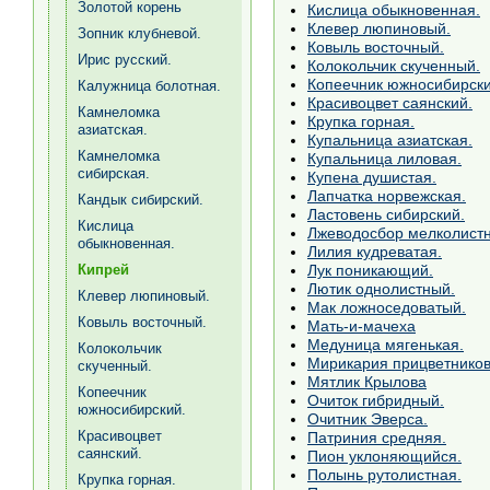
Золотой корень
Кислица обыкновенная.
Клевер люпиновый.
Зопник клубневой.
Ковыль восточный.
Ирис русский.
Колокольчик скученный.
Копеечник южносибирски
Калужница болотная.
Красивоцвет саянский.
Камнеломка
Крупка горная.
азиатская.
Купальница азиатская.
Камнеломка
Купальница лиловая.
сибирская.
Купена душистая.
Лапчатка норвежская.
Кандык сибирский.
Ластовень сибирский.
Кислица
Лжеводосбор мелколист
обыкновенная.
Лилия кудреватая.
Лук поникающий.
Кипрей
Лютик однолистный.
Клевер люпиновый.
Мак ложноседоватый.
Ковыль восточный.
Мать-и-мачеха
Медуница мягенькая.
Колокольчик
Мирикария прицветнико
скученный.
Мятлик Крылова
Копеечник
Очиток гибридный.
южносибирский.
Очитник Эверса.
Красивоцвет
Патриния средняя.
саянский.
Пион уклоняющийся.
Полынь рутолистная.
Крупка горная.