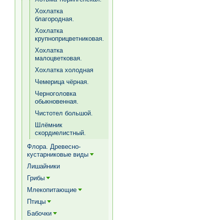
Хохлатка
благородная.
Хохлатка
крупноприцветниковая.
Хохлатка
малоцветковая.
Хохлатка холодная
Чемерица чёрная.
Черноголовка
обыкновенная.
Чистотел большой.
Шлёмник
скордиелистный.
Флора. Древесно-
кустарниковые виды
[+]
Лишайники
Грибы
[+]
Млекопитающие
[+]
Птицы
[+]
Бабочки
[+]