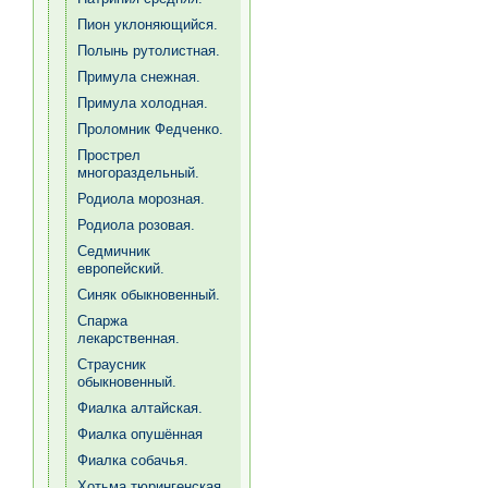
Пион уклоняющийся.
Полынь рутолистная.
Примула снежная.
Примула холодная.
Проломник Федченко.
Прострел
многораздельный.
Родиола морозная.
Родиола розовая.
Седмичник
европейский.
Синяк обыкновенный.
Спаржа
лекарственная.
Страусник
обыкновенный.
Фиалка алтайская.
Фиалка опушённая
Фиалка собачья.
Хотьма тюрингенская.