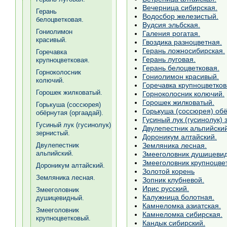
Вечерница сибирская.
Герань
Водосбор железистый.
белоцветковая.
Вудсия эльбская.
Гониолимон
Галения рогатая.
красивый.
Гвоздика разноцветная.
Герань ложносибирская.
Горечавка
Герань луговая.
крупноцветковая.
Герань белоцветковая.
Горноколосник
Гониолимон красивый.
колючий.
Горечавка крупноцветков
Горошек жилковатый.
Горноколосник колючий.
Горошек жилковатый.
Горькуша (соссюрея)
Горькуша (соссюрея) обё
обёрнутая (оргаадай).
Гусиный лук (гусинолук) 
Гусиный лук (гусинолук)
Двулепестник альпийский
зернистый.
Дороникум алтайский.
Земляника лесная.
Двулепестник
альпийский.
Змееголовник душицеви
Змееголовник крупноцве
Дороникум алтайский.
Золотой корень
Земляника лесная.
Зопник клубневой.
Ирис русский.
Змееголовник
Калужница болотная.
душицевидный.
Камнеломка азиатская.
Змееголовник
Камнеломка сибирская.
крупноцветковый.
Кандык сибирский.