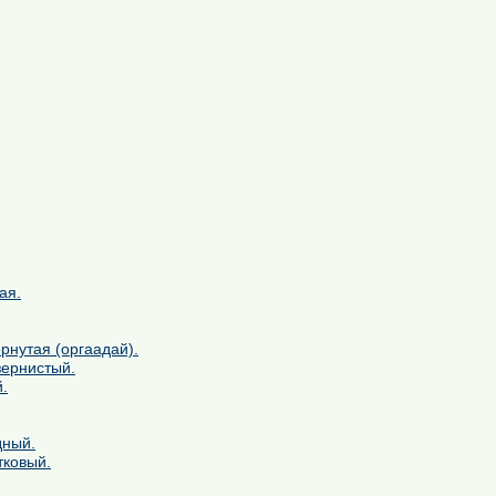
ая.
рнутая (оргаадай).
зернистый.
.
дный.
тковый.