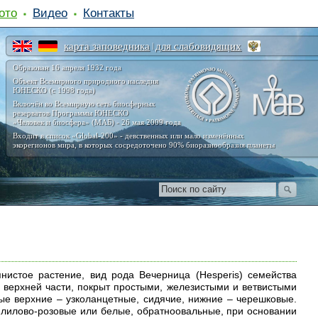
ото
Видео
Контакты
карта заповедника
для слабовидящих
|
Образован 16 апреля 1932 года
Объект Всемирного природного наследия
ЮНЕСКО (с 1998 года)
Включён во Всемирную сеть биосферных
резерватов Программы ЮНЕСКО
«Человек и биосфера» (МАБ) - 26 мая 2009 года
Входит в список «Global-200» - девственных или мало изменённых
экорегионов мира, в которых сосредоточено 90% биоразнообразия планеты
авянистое растение, вид рода Вечерница (Hesperis) семейства
 в верхней части, покрыт простыми, железистыми и ветвистыми
мые верхние – узколанцетные, сидячие, нижние – черешковые.
 лилово-розовые или белые, обратноовальные, при основании