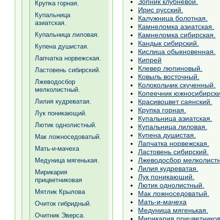
Зопник клубневой.
Крупка горная.
Ирис русский.
Купальница
Калужница болотная.
азиатская.
Камнеломка азиатская.
Камнеломка сибирская.
Купальница лиловая.
Кандык сибирский.
Купена душистая.
Кислица обыкновенная.
Лапчатка норвежская.
Кипрей
Клевер люпиновый.
Ластовень сибирский.
Ковыль восточный.
Лжеводосбор
Колокольчик скученный.
мелколистный.
Копеечник южносибирски
Красивоцвет саянский.
Лилия кудреватая.
Крупка горная.
Лук поникающий.
Купальница азиатская.
Лютик однолистный.
Купальница лиловая.
Купена душистая.
Мак ложноседоватый.
Лапчатка норвежская.
Мать-и-мачеха
Ластовень сибирский.
Лжеводосбор мелколист
Медуница мягенькая.
Лилия кудреватая.
Мирикария
Лук поникающий.
прицветниковая
Лютик однолистный.
Мятлик Крылова
Мак ложноседоватый.
Мать-и-мачеха
Очиток гибридный.
Медуница мягенькая.
Очитник Эверса.
Мирикария прицветнико