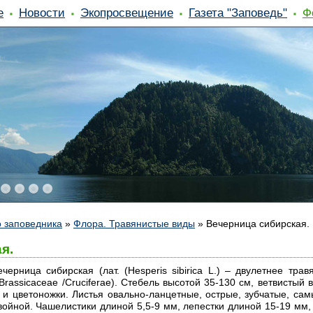
е
Новости
Экопросвещение
Газета "Заповедь"
Ф
 заповедника
»
Флора. Травянистые виды
»
Вечерница сибирская.
я.
ечерница сибирская (лат. (Hesperis sibirica L.) – двулетнее тр
Brassicaceae /Cruciferae). Стебель высотой 35-130 см, ветвистый
я и цветоножки. Листья овально-ланцетные, острые, зубчатые, са
войной. Чашелистики длиной 5,5-9 мм, лепестки длиной 15-19 мм,