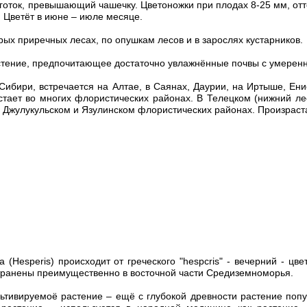
готок, превышающий чашечку. Цветоножки при плодах 8-25 мм, отт
 Цветёт в июне – июле месяце.
ырых приречных лесах, по опушкам лесов и в зарослях кустарников.
тение, предпочитающее достаточно увлажнённые почвы с умеренн
ибири, встречается на Алтае, в Саянах, Даурии, на Иртыше, Ени
астает во многих флористических районах. В Телецком (нижний л
, Джулукульском и Язулинском флористических районах. Произраста
 (Hesperis) происходит от греческого "hespcris" - вечерний - цв
транены преимущественно в восточной части Средиземноморья.
ьтивируемоё растение – ещё с глубокой древности растение попу