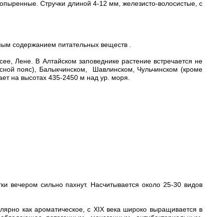
опыренные. Стручки длиной 4-12 мм, железисто-волосистые, с
ым содержанием питательных веществ .
сее, Лене. В Алтайском заповеднике растение встречается не
есной пояс), Балыкчинском, Шавлинском, Чульчинском (кроме
ет на высотах 435-2450 м над ур. моря.
етки вечером сильно пахнут. Насчитывается около 25-30 видов
лярно как ароматическое, с XIX века широко выращивается в