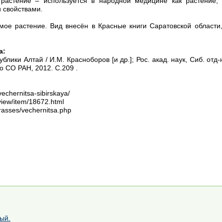
 растение – используется в народной медицине как растение,
 свойствами.
мое растение. Вид внесён в Красные книги Саратовской области,
а:
лики Алтай / И.М. Красноборов [и др.]; Рос. акад. наук, Сиб. отд-н
во СО РАН, 2012. С.209 .
vechernitsa-sibirskaya/
view/item/18672.html
grasses/vechernitsa.php
ый.