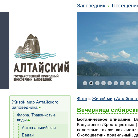
Заповедник
Посещени
Фото
»
Живой мир Алтайского
Живой мир Алтайского
заповедника
[+]
Вечерница сибирска
Флора. Травянистые
Ботаническое описание
. В
виды
[+]
Капустовые /Крестоцветные (
Астра альпийская
волосками так же, как листь
Околоцветник правильный, д
Бадан