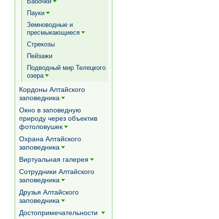
Бабочки
[+]
Пауки
[+]
Земноводные и
пресмыкающиеся
[+]
Стрекозы
Пейзажи
Подводный мир Телецкого
озера
[+]
Кордоны Алтайского
заповедника
[+]
Окно в заповедную
природу через объектив
фотоловушек
[+]
Охрана Алтайского
заповедника
[+]
Виртуальная галерея
[+]
Сотрудники Алтайского
заповедника
[+]
Друзья Алтайского
заповедника
[+]
Достопримечательности
[+]