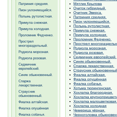
Мятлик Крылова
Патриния средняя.
Очиток гибридный.
Пион уклоняющийся.
Очитник Эверса.
Полынь рутолистная.
Патриния средняя.
Пион уклоняющийся.
Примула снежная.
Полынь рутолистная.
Примула холодная.
Примула снежная.
Примула холодная.
Проломник Федченко.
Проломник Федченко.
Прострел
Прострел многораздельн
многораздельный.
Родиола морозная.
Родиола морозная.
Родиола розовая.
Седмичник европейский.
Родиола розовая.
Синяк обыкновенный.
Седмичник
Спаржа лекарственная.
европейский.
Страусник обыкновенный
Фиалка алтайская.
Синяк обыкновенный.
Фиалка опушённая
Спаржа
Фиалка собачья.
лекарственная.
Хотьма тюрингенская.
Страусник
Хохлатка благородная.
обыкновенный.
Хохлатка крупноприцвет
Хохлатка малоцветковая
Фиалка алтайская.
Хохлатка холодная
Фиалка опушённая
Чемерица чёрная.
Черноголовка обыкновен
Фиалка собачья.