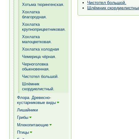
Чистотел большой.
Хотьма тюрингенская.
Шлёмник скордиелистны
Хохлатка
благородная.
Хохлатка
крупноприцветниковая.
Хохлатка
малоцветковая.
Хохлатка холодная
Чемерица чёрная.
Черноголовка
обыкновенная.
Чистотел большой.
Шлёмник
скордиелистный.
Флора. Древесно-
кустарниковые виды
[+]
Лишайники
Грибы
[+]
Млекопитающие
[+]
Птицы
[+]