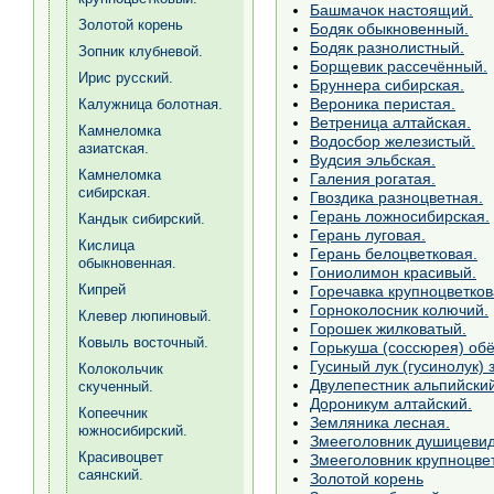
Башмачок настоящий.
Золотой корень
Бодяк обыкновенный.
Бодяк разнолистный.
Зопник клубневой.
Борщевик рассечённый.
Ирис русский.
Бруннера сибирская.
Вероника перистая.
Калужница болотная.
Ветреница алтайская.
Камнеломка
Водосбор железистый.
азиатская.
Вудсия эльбская.
Камнеломка
Галения рогатая.
сибирская.
Гвоздика разноцветная.
Герань ложносибирская.
Кандык сибирский.
Герань луговая.
Кислица
Герань белоцветковая.
обыкновенная.
Гониолимон красивый.
Кипрей
Горечавка крупноцветков
Горноколосник колючий.
Клевер люпиновый.
Горошек жилковатый.
Ковыль восточный.
Горькуша (соссюрея) обё
Гусиный лук (гусинолук) 
Колокольчик
Двулепестник альпийский
скученный.
Дороникум алтайский.
Копеечник
Земляника лесная.
южносибирский.
Змееголовник душицеви
Красивоцвет
Змееголовник крупноцве
саянский.
Золотой корень