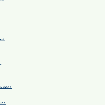
ый.
.
никовая.
.
ная.