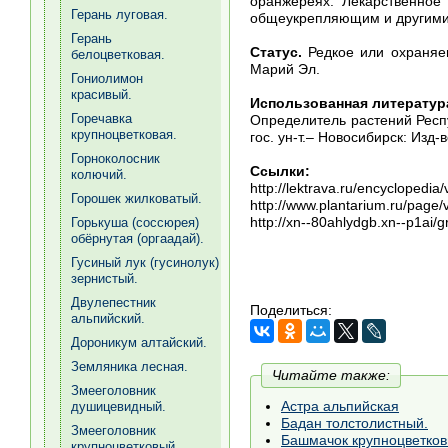
оранжереях. Лекарственное
Герань луговая.
общеукрепляющим и другими
Герань
Статус.
Редкое или охраняе
белоцветковая.
Марий Эл.
Гониолимон
красивый.
Использованная литератур
Горечавка
Определитель растений Респуб
крупноцветковая.
гос. ун-т.– Новосибирск: Изд-
Горноколосник
Ссылки:
колючий.
http://lektrava.ru/encyclopedia/
Горошек жилковатый.
http://www.plantarium.ru/page/
http://xn--80ahlydgb.xn--p1ai/
Горькуша (соссюрея)
обёрнутая (оргаадай).
Гусиный лук (гусинолук)
зернистый.
Двулепестник
Поделиться:
альпийский.
Дороникум алтайский.
Земляника лесная.
Читайте также:
Змееголовник
Астра альпийская
душицевидный.
Бадан толстолистный.
Змееголовник
Башмачок крупноцветков
крупноцветковый.