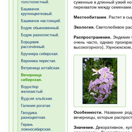
суженные в длинный узкий но
толстолистный.
перехватом между семенами.
Башмачок
крупноцветковый.
Местообитание
. Растет в с
Башмачок настоящий.
Экология.
Светолюбивое рас
Бодяк обыкновенный.
Бодяк разнолистный.
Распространение.
Эндемик С
очень часто, однако произр
Борщевик
рассечённый.
высокогорного), Узуноюкском
Бруннера сибирская.
Вероника перистая.
Ветреница алтайская.
Вечерница
сибирская.
Водосбор
железистый.
Вудсия эльбская.
Галения рогатая.
Особенности.
Название рода
Гвоздика
вечерницы, которые распрос
разноцветная.
Герань
Значение.
Декоративное, кул
ложносибирская.