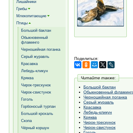
Лишайники
Грибы
[+]
Млекопитающие
[+]
Птицы
[+]
Большой баклан
Обыкновенный
фламинго
Черношейная поганка
Серый журавль
Поделиться:
Красавка
Лебедь-кликун
Читайте также:
Кряква
Чирок-трескунок
Большой баклан
Обыкновенный фламинг
Чирок-свистунок
Черношейная поганка
Гоголь
Серый журавль
Горбоносый турпан
Красавка
Лебедь-кликун
Большой крохаль
Кряква
Скопа
Чирок-трескунок
Чирок-свистунок
Чёрный коршун
Гоголь