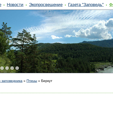
е
Новости
Экопросвещение
Газета "Заповедь"
Ф
 заповедника
»
Птицы
»
Беркут