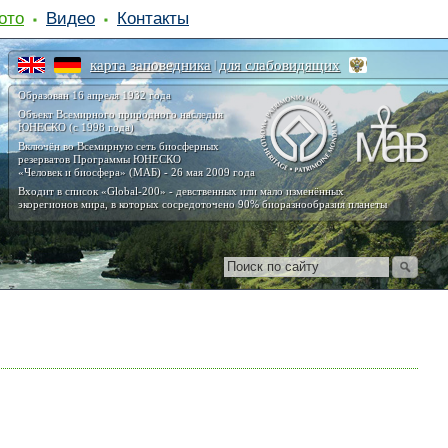
ото
Видео
Контакты
карта заповедника
для слабовидящих
|
Образован 16 апреля 1932 года
Объект Всемирного природного наследия
ЮНЕСКО (с 1998 года)
Включён во Всемирную сеть биосферных
резерватов Программы ЮНЕСКО
«Человек и биосфера» (МАБ) - 26 мая 2009 года
Входит в список «Global-200» - девственных или мало изменённых
экорегионов мира, в которых сосредоточено 90% биоразнообразия планеты