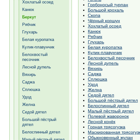
Хохлатый осоед
Горбоносый турпан
Канюк
Большой крохаль
Скопа
Беркут
Чёрный коршун
Рябчик
Хохлатый осоед
Канюк
Глухарь
Рябчик
Белая куропатка
Глухарь
Белая куропатка
Кулик-плавунчик
Кулик-плавунчик
Белохвостый
Белохвостый песочник
песочник
Лесной дупель
Лесной дупель
Вяхирь
Саджа
Вяхирь
Сплюшка
Саджа
Удод
Желна
Сплюшка
Седой дятел
Удод
Большой пёстрый дятел
Желна
Белоспинный дятел
Малый пёстрый дятел
Седой дятел
Полевой жаворонок
Большой пёстрый
Лесной конёк
дятел
Горная трясогузка
Маскированная трясогуз
Белоспинный дятел
Обыкновенный жулан
Малый пёстрый дятел