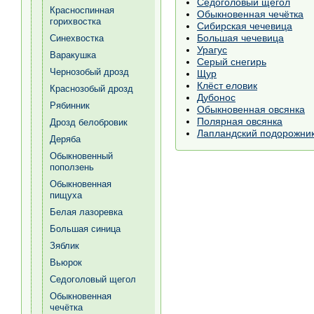
Седоголовый щегол
Красноспинная
Обыкновенная чечётка
горихвостка
Сибирская чечевица
Большая чечевица
Синехвостка
Урагус
Варакушка
Серый снегирь
Чернозобый дрозд
Щур
Клёст еловик
Краснозобый дрозд
Дубонос
Рябинник
Обыкновенная овсянка
Полярная овсянка
Дрозд белобровик
Лапландский подорожни
Деряба
Обыкновенный
поползень
Обыкновенная
пищуха
Белая лазоревка
Большая синица
Зяблик
Вьюрок
Седоголовый щегол
Обыкновенная
чечётка