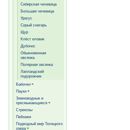
Сибирская чечевица
Большая чечевица
Урагус
Серый снегирь
Щур
Клёст еловик
Дубонос
Обыкновенная
овсянка
Полярная овсянка
Лапландский
подорожник
Бабочки
[+]
Пауки
[+]
Земноводные и
пресмыкающиеся
[+]
Стрекозы
Пейзажи
Подводный мир Телецкого
озера