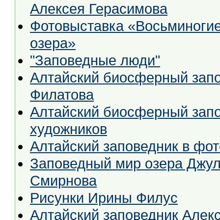
Алексея Герасимова
Фотовыставка «Восьминогие охотники окрестностей Золотого
озера»
"Заповедные люди"
Алтайский биосферный запо
Филатова
Алтайский биосферный запо
художников
Алтайский заповедник в фо
Заповедный мир озера Джул
Смирнова
Рисунки Ирины Филус
Алтайский заповедник Алек