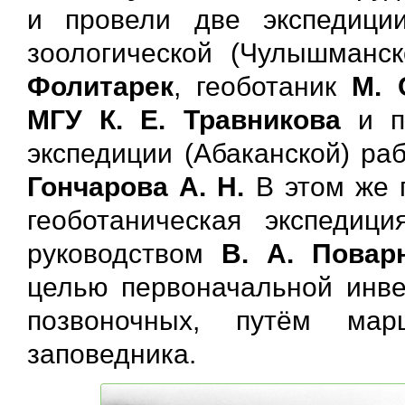
и провели две экспедиции
зоологической (Чулышманс
Фолитарек
, геоботаник
М. 
МГУ К. Е. Травникова
и п
экспедиции (Абаканской) ра
Гончарова А. Н.
В этом же г
геоботаническая экспедици
руководством
В. А. Повар
целью первоначальной инве
позвоночных, путём мар
заповедника.