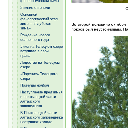
фенологической зимы
Зимние оттепели
С
Основной
фенологический этап
зимы – «Глубокая
Во второй половине октября
зима»
покров был неустойчивым. На
Рождение нового
солнечного года
Зима на Телецком озере
вступила в свои
права
Ледостав на Телецком
озере
«Парение» Телецкого
озера
Причуды ноября
Наступление предзимья
в прителецкой части
Алтайского
заповедника
В Прителецкой части
Алтайского заповедника
наступают холода