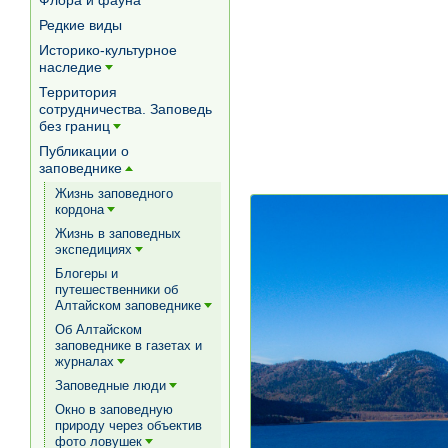
Флора и фауна
Редкие виды
Историко-культурное
наследие
[+]
Территория
сотрудничества. Заповедь
без границ
[+]
Публикации о
заповеднике
[+]
Жизнь заповедного
кордона
[+]
Жизнь в заповедных
экспедициях
[+]
Блогеры и
путешественники об
Алтайском заповеднике
[+]
Об Алтайском
заповеднике в газетах и
журналах
[+]
Заповедные люди
[+]
Окно в заповедную
природу через объектив
фото ловушек