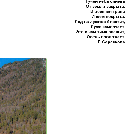
Тучей неба синева
От земли закрыта,
И осенняя трава
Инеем покрыта.
Лед на лужице блестит,
Лужа замерзает.
Это к нам зима спешит,
Осень провожает.
Г. Соренкова