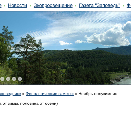
е
Новости
Экопросвещение
Газета "Заповедь"
Ф
аповеднике
»
Фенологические заметки
»
Ноябрь-полузимник
 от зимы, половина от осени)