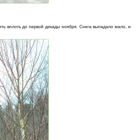
ть вплоть до первой декады ноября. Снега выпадало мало, и