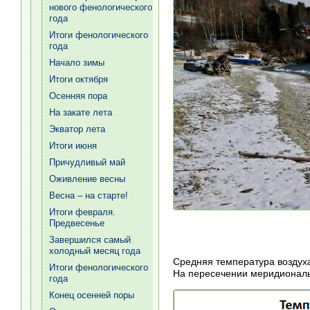
нового фенологического
года
Итоги фенологического
года
Начало зимы
Итоги октября
Осенняя пора
На закате лета
Экватор лета
Итоги июня
Причудливый май
Оживление весны
Весна – на старте!
Итоги февраля.
Предвесенье
Завершился самый
холодный месяц года
Средняя температура воздуха
Итоги фенологического
На пересечении меридиональн
года
Конец осенней поры