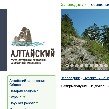
Заповедник
Посещени
Заповедник
»
Публикации о з
Алтайский заповедник.
Общее
Ноябрь-полузимник (половина
История создания
Охрана
[+]
Научная работа
[+]