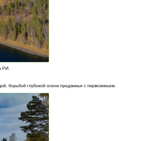
 Р.И.
дой, борьбой глубокой осени предзимья с первозимьем.