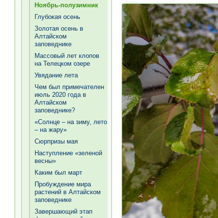
Ноябрь-полузимник
Глубокая осень
Золотая осень в
Алтайском
заповеднике
Массовый лет клопов
на Телецком озере
Увядание лета
Чем был примечателен
июль 2020 года в
Алтайском
заповеднике?
«Солнце – на зиму, лето
– на жару»
Сюрпризы мая
Наступление «зеленой
весны»
Каким был март
Пробуждение мира
растений в Алтайском
заповеднике
Завершающий этап