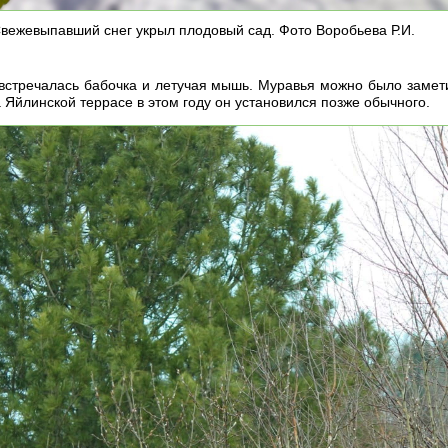
вежевыпавший снег укрыл плодовый сад. Фото Воробьева Р.И.
 встречалась бабочка и летучая мышь. Муравья можно было замети
 Яйлинской террасе в этом году он установился позже обычного.