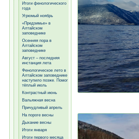
Итоги фенологического
года
Угрюмый ноябрь
«Предзимье» в
Алтайском
заповеднике
Осенняя пора в
Алтайском
заповеднике
Август – последняя
инстанция лета
Фенологическое лето в
Алтайском заповеднике
наступило позже. Помог
тёплый июль
Контрастный июнь
Вальяжная весна
Причудливый апрель
На пороге весны
Дыхание весны
Итоги января
Итоги первого месяца