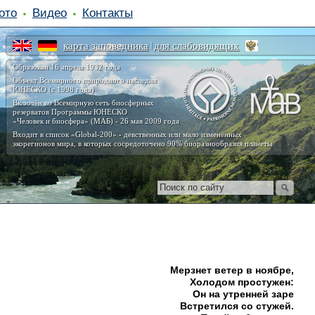
ото
Видео
Контакты
карта заповедника
для слабовидящих
|
Образован 16 апреля 1932 года
Объект Всемирного природного наследия
ЮНЕСКО (с 1998 года)
Включён во Всемирную сеть биосферных
резерватов Программы ЮНЕСКО
«Человек и биосфера» (МАБ) - 26 мая 2009 года
Входит в список «Global-200» - девственных или мало изменённых
экорегионов мира, в которых сосредоточено 90% биоразнообразия планеты
Мерзнет ветер в ноябре,
Холодом простужен:
Он на утренней заре
Встретился со стужей.