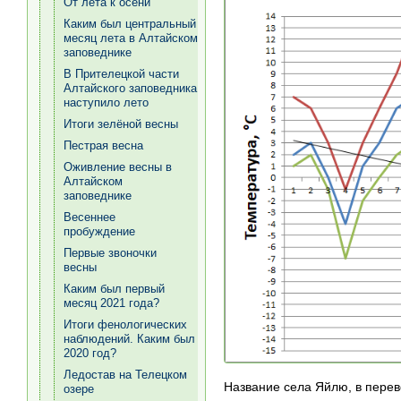
От лета к осени
Каким был центральный
месяц лета в Алтайском
заповеднике
В Прителецкой части
Алтайского заповедника
наступило лето
Итоги зелёной весны
Пестрая весна
Оживление весны в
Алтайском
заповеднике
Весеннее
пробуждение
Первые звоночки
весны
Каким был первый
месяц 2021 года?
Итоги фенологических
наблюдений. Каким был
2020 год?
Ледостав на Телецком
Название села Яйлю, в перев
озере