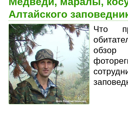
Медведи, маралы, косу
Алтайского заповедни
Что п
обитат
обзор
фоторег
сотру
заповед