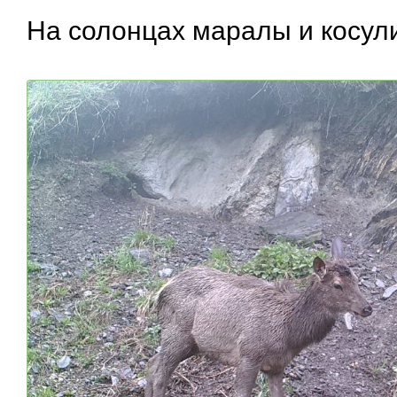
На солонцах маралы и косул