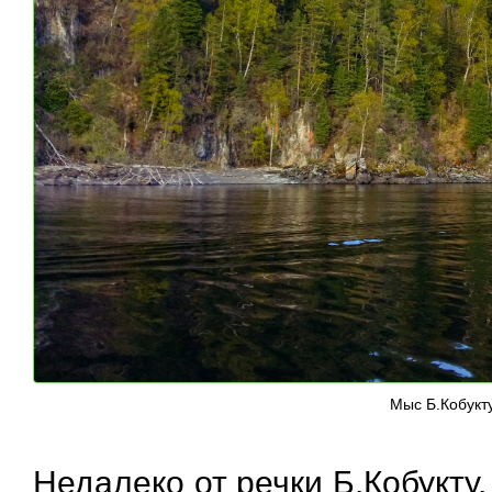
Мыс Б.Кобукт
Недалеко от речки Б.Кобукту,