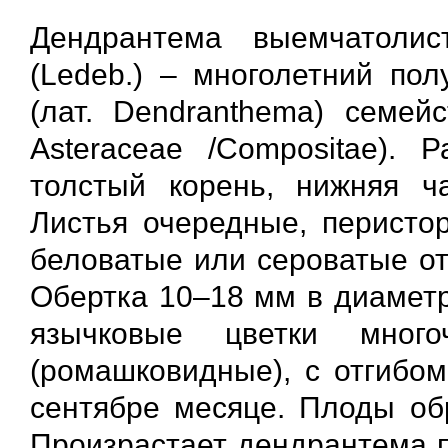
Дендрантема выемчатолист
(Ledeb.) – многолетний пол
(лат. Dendranthema) семей
Asteraceae /Compositae).
толстый корень, нижняя ча
Листья очередные, перисто
беловатые или сероватые от
Обертка 10–18 мм в диаметр
язычковые цветки мног
(ромашковидные), с отгибом
сентябре месяце. Плоды обр
Произрастает дендрантема п