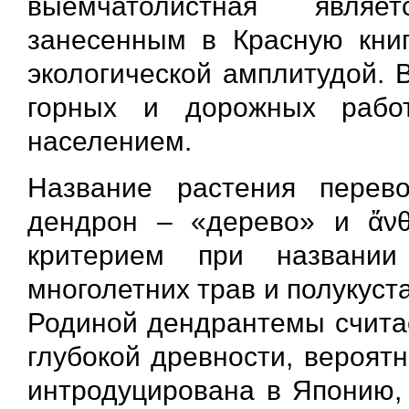
выемчатолистная являе
занесенным в Красную книг
экологической амплитудой. 
горных и дорожных рабо
населением.
Название растения перево
дендрон – «дерево» и ἄνθ
критерием при названии
многолетних трав и полукус
Родиной дендрантемы считае
глубокой древности, вероятн
интродуцирована в Японию, г