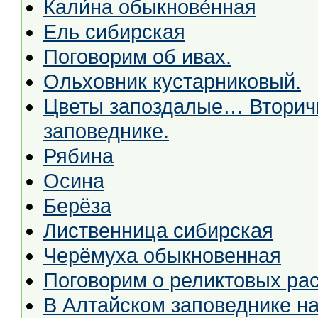
Кали́на обыкнове́нная
Ель сибирская
Поговорим об ивах.
Ольховник кустарниковый.
Цветы запоздалые… Вторичн
заповеднике.
Рябина
Осина
Берёза
Лиственница сибирская
Черёмуха обыкновенная
Поговорим о реликтовых рас
В Алтайском заповеднике на