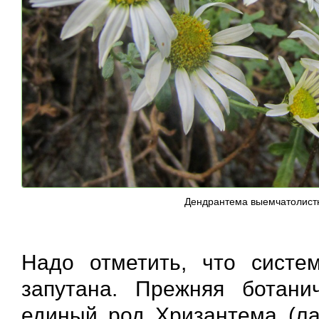
Дендрантема выемчатолистн
Надо отметить, что систе
запутана. Прежняя ботани
единый род Хризантема (ла