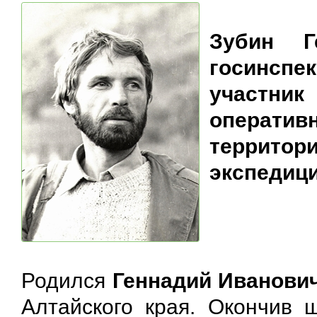
Зубин Г
госинспе
участни
операти
террито
экспедици
Родился
Геннадий Иванови
Алтайского края. Окончив ш