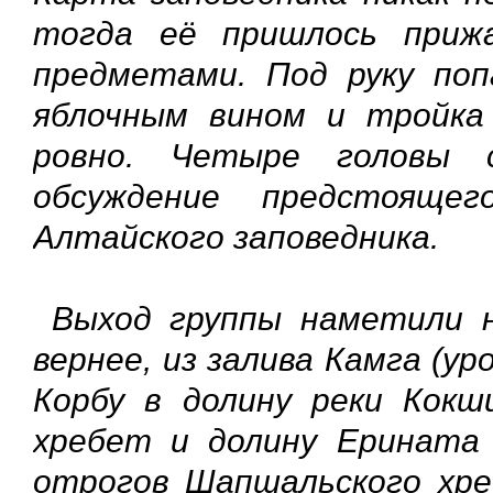
тогда её пришлось приж
предметами. Под руку по
яблочным вином и тройка
ровно. Четыре головы с
обсуждение предстояще
Алтайского заповедника.
Выход группы наметили н
вернее, из залива Камга (у
Корбу в долину реки Кокш
хребет и долину Ерината 
отрогов Шапшальского хре