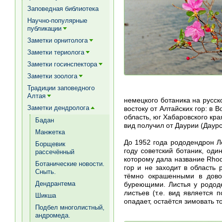
[+]
Заповедная библиотека
Научно-популярные
публикации
[+]
Заметки орнитолога
[+]
Заметки териолога
[+]
Заметки госинспектора
[+]
Заметки зоолога
[+]
Традиции заповедного
Алтая
немецкого ботаника на русск
[+]
Заметки дендролога
востоку от Алтайских гор: в
[+]
область, юг Хабаровского кра
Бадан
вид получил от Даурии (Даур
Манжетка
До 1952 года рододендрон Л
Борщевик
году советский ботаник, од
рассечённый
которому дала название Rhod
Ботанические новости.
гор и не заходит в область
Сныть.
тёмно окрашенными в дово
Дендрантема
буреющими. Листья у рододе
листьев (т.е. вид является
Шикша
опадает, остаётся зимовать т
Подбел многолистный,
андромеда.