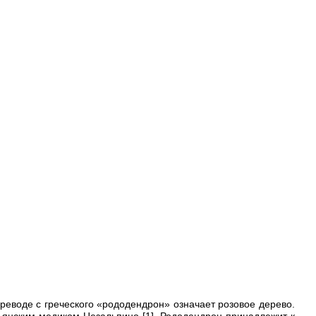
реводе с греческого «рододендрон» означает розовое дерево.
ьянским медиком Цезальпино [1]. Рододендрон принадлежит к