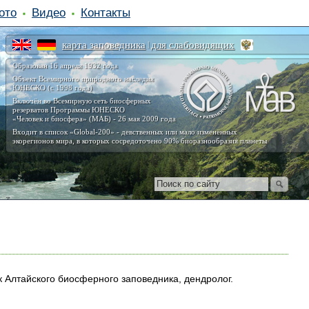
ото
Видео
Контакты
карта заповедника
для слабовидящих
|
Образован 16 апреля 1932 года
Объект Всемирного природного наследия
ЮНЕСКО (с 1998 года)
Включён во Всемирную сеть биосферных
резерватов Программы ЮНЕСКО
«Человек и биосфера» (МАБ) - 26 мая 2009 года
Входит в список «Global-200» - девственных или мало изменённых
экорегионов мира, в которых сосредоточено 90% биоразнообразия планеты
 Алтайского биосферного заповедника, дендролог.