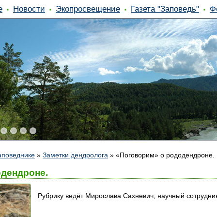
е
Новости
Экопросвещение
Газета "Заповедь"
Ф
аповеднике
»
Заметки дендролога
»
«Поговорим» о рододендроне.
дендроне.
Рубрику ведёт Мирослава Сахневич, научный сотрудник