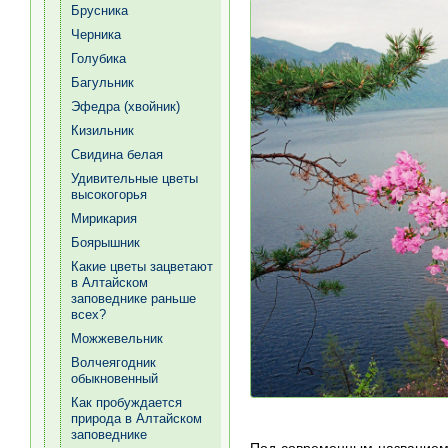
Брусника
Черника
Голубика
Багульник
Эфедра (хвойник)
Кизильник
Свидина белая
Удивительные цветы
высокогорья
Мирикария
Боярышник
Какие цветы зацветают
в Алтайском
заповеднике раньше
всех?
Можжевельник
Волчеягодник
обыкновенный
Как пробуждается
природа в Алтайском
заповеднике
Под современным названием 