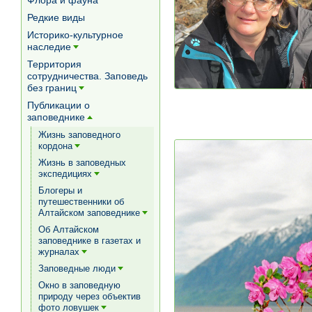
Флора и фауна
Редкие виды
Историко-культурное
наследие
[+]
Территория
сотрудничества. Заповедь
без границ
[+]
Публикации о
заповеднике
[+]
Жизнь заповедного
кордона
[+]
Жизнь в заповедных
экспедициях
[+]
Блогеры и
путешественники об
Алтайском заповеднике
[+]
Об Алтайском
заповеднике в газетах и
журналах
[+]
Заповедные люди
[+]
Окно в заповедную
природу через объектив
фото ловушек