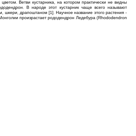
цветом. Ветви кустарника, на котором практически не видны
ододендрон. В народе этот кустарник чаще всего называют
, шкери, драпоштаном [1]. Научное название этого растения -
 Монголии произрастает рододендрон Ледебура (Rhododendron