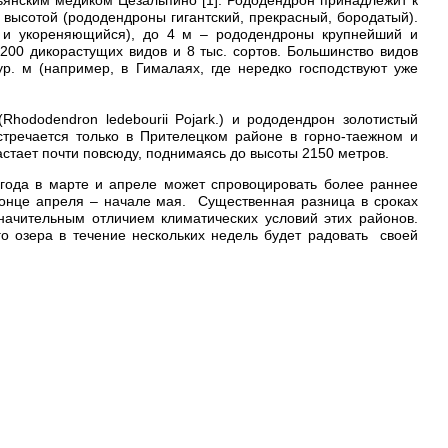
высотой (рододендроны гигантский, прекрасный, бородатый).
й и укореняющийся), до 4 м – рододендроны крупнейший и
200 дикорастущих видов и 8 тыс. сортов. Большинство видов
. м (например, в Гималаях, где нередко господствуют уже
hododendron ledebourii Pojark.) и рододендрон золотистый
стречается только в Прителецком районе в горно-таежном и
астает почти повсюду, поднимаясь до высоты 2150 метров.
года в марте и апреле может спровоцировать более раннее
конце апреля – начале мая. Существенная разница в сроках
ачительным отличием климатических условий этих районов.
 озера в течение нескольких недель будет радовать своей