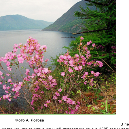
Фото А. Лотова
В пе
растение упомянуто в научной литературе еще в 1585 году итал