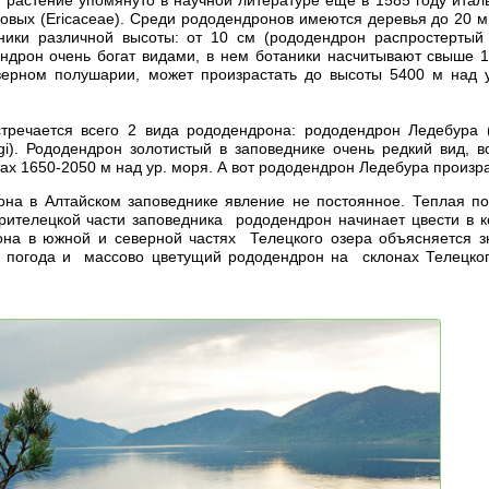
овых (Ericaceae). Среди рододендронов имеются деревья до 20 м 
ники различной высоты: от 10 см (рододендрон распростерты
дендрон очень богат видами, в нем ботаники насчитывают свыше 1
ерном полушарии, может произрастать до высоты 5400 м над ур
тречается всего 2 вида рододендрона: рододендрон Ледебура (R
i). Рододендрон золотистый в заповеднике очень редкий вид, в
ах 1650-2050 м над ур. моря. А вот рододендрон Ледебура произр
на в Алтайском заповеднике явление не постоянное. Теплая по
Прителецкой части заповедника рододендрон начинает цвести в 
на в южной и северной частях Телецкого озера объясняется зн
 погода и массово цветущий рододендрон на склонах Телецкого