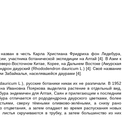
 назван в честь Карла Христиана Фридриха фон Ледебура,
и, участника ботанической экспедиции на Алтай [4]. В Азии к
Северо-Восточном Китае, Корее, на Дальнем Востоке (Амурская
ндрон даурский (Rhododendron dauricum L.) [4]. Своё название
ии Забайкалья, населявшейся даурами [4].
ricum L.), русские ботаники никак их не различали. В 1952
ина Ивановна Пояркова выделила растение в отдельный вид,
едебура эндемичен для Алтая, Саян и прилегающим к последним
бура отличается от рододендрона даурского цветками, более
тьями, сверху тёмными оливково-зелёными, а снизу рано
 отцветания, а затем опадают во время распускания новых
 листья скручиваются в трубку, а затем большинство из них