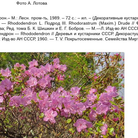
Фото А. Лотова
н.– М.: Лесн. пром-ть, 1989. – 72 с.: – ил. – (Декоративные кустар
— Rhododendron L. Подрод III. Rhodorastrum (Maxim.) Drude // 
ва; Ред. тома Б. К. Шишкин и Е. Г. Бобров. — М.—Л.:Изд-во АН СССР
ендрон — Rhododendron // Деревья и кустарники СССР. Дикорастущ
: Изд-во АН СССР, 1960. — Т. V. Покрытосеменные. Семейства Ми