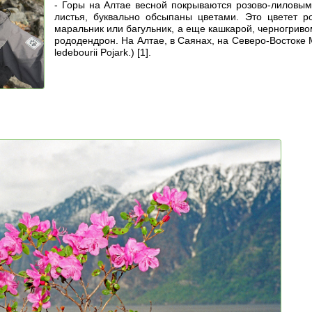
- Горы на Алтае весной покрываются розово-лиловым 
листья, буквально обсыпаны цветами. Это цветет р
маральник или багульник, а еще кашкарой, черногривом
рододендрон. На Алтае, в Саянах, на Северо-Востоке
ledebourii Pojark.) [1].