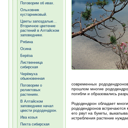
Поговорим об ивах.
Ольховник
кустарниковый.
Цветы запоздалые…
Вторичное цветение
растений в Алтайском
заповеднике.
Рябина
Осина
Берёза
Лиственница
сибирская
Черёмуха
обыкновенная
современных рододендронов
Поговорим о
прошлом многие рододендрон
реликтовых
погибли и образовались разр
растениях.
В Алтайском
Рододендрон обладает мног
заповеднике начал
рододендронов встречаются м
цвести рододендрон.
его рвут на букеты, выкапыв
Ива козья
истребления растение нужда
Пихта сибирская