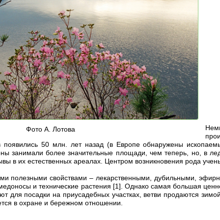
Нем
Фото А. Лотова
про
 появились 50 млн. лет назад (в Европе обнаружены ископаемы
ы занимали более значительные площади, чем теперь, но, в ле
ывы в их естественных ареалах. Центром возникновения рода учены
ими полезными свойствами – лекарственными, дубильными, эфир
едоносы и технические растения [1]. Однако самая большая ценно
ают для посадки на приусадебных участках, ветви продаются зимо
ется в охране и бережном отношении.