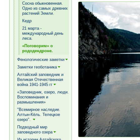
Сосна обыкновенная.
Одно из самых древних
растений Земли.
Кедр
21 марта -
международный день
леса.
«Поговорим» о
рододендроне.
Фенологические заметки
[+]
Заметки геоботаника
[+]
Алтайский заповедник и
Великая Отечественная
война 1941-1945 гг
[+]
«Заповедник, озеро, люди.
Воспоминания и
размышления»
"Всемирное наследие.
Алтын-Кёль. Телецкое
озеро".
[+]
Подводный мир
заповедного озера
[+]
Из истории Алтайского