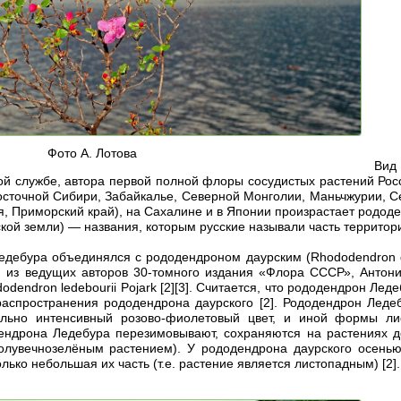
Фото А. Лотова
Вид
ой службе, автора первой полной флоры сосудистых растений Росси
 Восточной Сибири, Забайкалье, Северной Монголии, Маньчжурии, 
я, Приморский край), на Сахалине и в Японии произрастает рододе
ской земли) — названия, которым русские называли часть территор
едебура объединялся с рододендроном даурским (Rhododendron dau
ин из ведущих авторов 30-томного издания «Флора СССР», Антон
odendron ledebourii Pojark [2][3]. Считается, что рододендрон Л
 распространения рододендрона даурского [2]. Рододендрон Леде
льно интенсивный розово-фиолетовый цвет, и иной формы лис
ндрона Ледебура перезимовывают, сохраняются на растениях до
 полувечнозелёным растением). У рододендрона даурского осенью
олько небольшая их часть (т.е. растение является листопадным) [2].