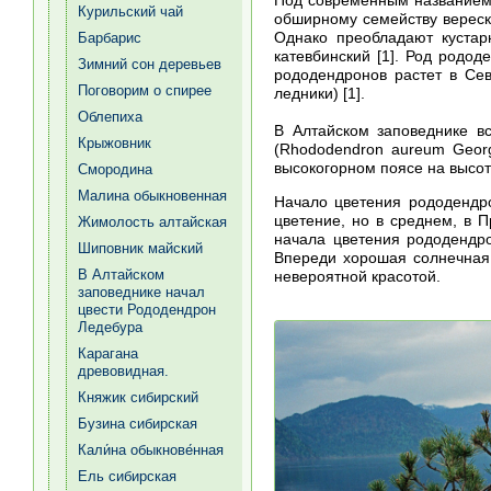
Курильский чай
обширному семейству вереск
Однако преобладают кустар
Барбарис
катевбинский [1]. Род родо
Зимний сон деревьев
рододендронов растет в Сев
Поговорим о спирее
ледники) [1].
Облепиха
В Алтайском заповеднике вс
Крыжовник
(Rhododendron aureum Georg
высокогорном поясе на высот
Смородина
Малина обыкновенная
Начало цветения рододендро
цветение, но в среднем, в 
Жимолость алтайская
начала цветения рододендро
Шиповник майский
Впереди хорошая солнечная
В Алтайском
невероятной красотой.
заповеднике начал
цвести Рододендрон
Ледебура
Карагана
древовидная.
Княжик сибирский
Бузина сибирская
Кали́на обыкнове́нная
Ель сибирская