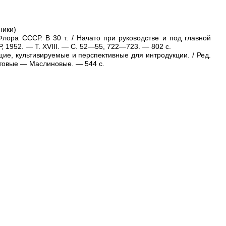
ники)
Флора СССР. В 30 т. / Начато при руководстве и под главной
, 1952. — Т. XVIII. — С. 52—55, 722—723. — 802 с.
ие, культивируемые и перспективные для интродукции. / Ред.
ртовые — Маслиновые. — 544 с.