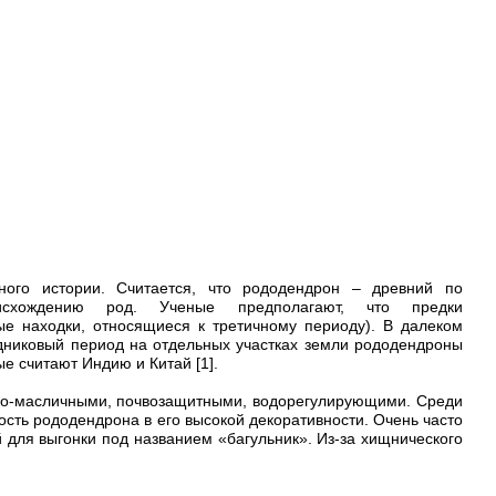
ного истории. Считается, что рододендрон – древний по
исхождению род. Ученые предполагают, что предки
е находки, относящиеся к третичному периоду). В далеком
дниковый период на отдельных участках земли рододендроны
е считают Индию и Китай [1].
но-масличными, почвозащитными, водорегулирующими. Среди
сть рододендрона в его высокой декоративности. Очень часто
й для выгонки под названием «багульник». Из-за хищнического