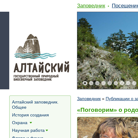
Заповедник
Посещени
Заповедник
»
Публикации о з
Алтайский заповедник.
Общее
«Поговорим» о родо
История создания
Охрана
[+]
Научная работа
[+]