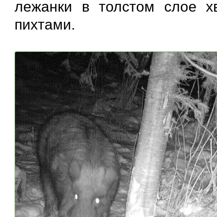
лежанки в толстом слое х
пихтами.