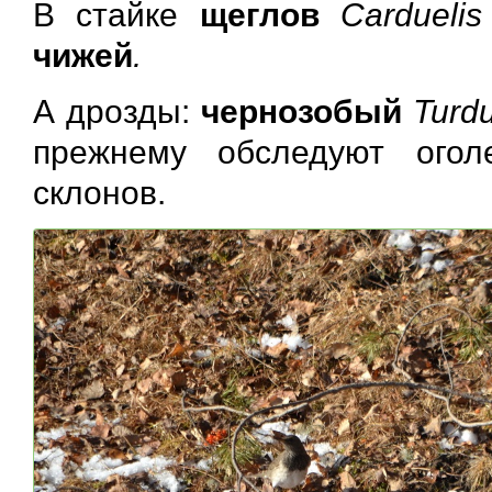
В стайке
щеглов
Carduelis
чижей
.
А дрозды:
чернозобый
Turdu
прежнему обследуют ого
склонов.