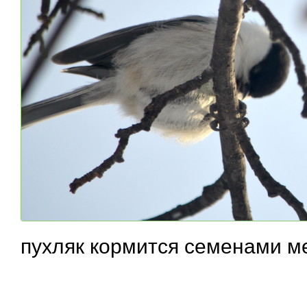
пухляк кормится семенами м