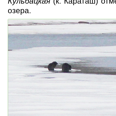
Кульбацкая
(к. Караташ) отм
озера.