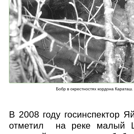
Бобр в окрестностях кордона Караташ.
В 2008 году госинспектор Я
отметил на реке малый Ш