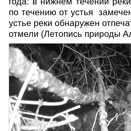
года: в нижнем течении рек
по течению от устья замече
устье реки обнаружен отпеча
отмели (Летопись природы Ал