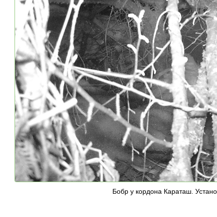
Бобр у кордона Караташ. Устано