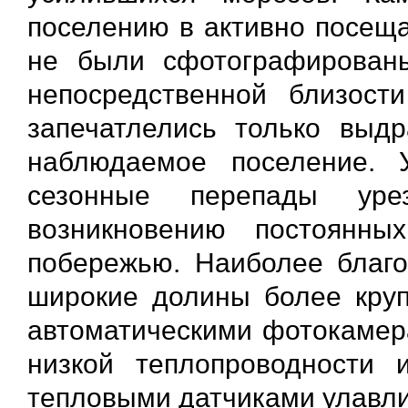
поселению в активно посеща
не были сфотографированы
непосредственной близост
запечатлелись только выд
наблюдаемое поселение. 
сезонные перепады уре
возникновению постоянн
побережью. Наиболее благо
широкие долины более круп
автоматическими фотокамера
низкой теплопроводности 
тепловыми датчиками улавлив