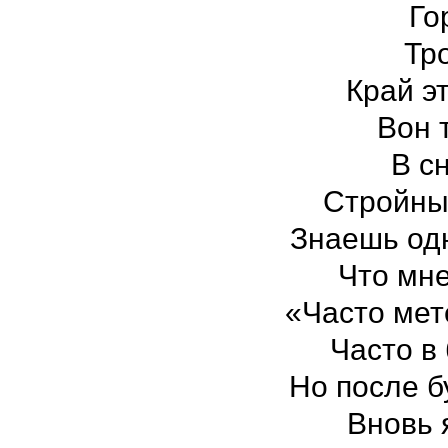
Го
Тр
Край э
Вон 
В с
Стройный
Знаешь од
Что мне
«Часто мет
Часто в 
Но после б
Вновь 