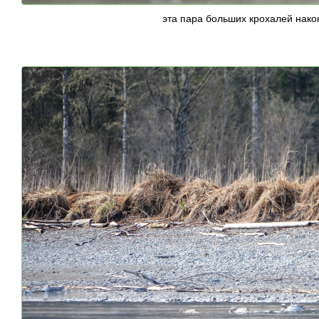
эта пара больших крохалей нако