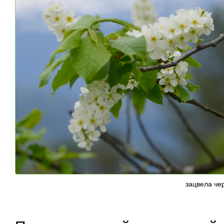
зацвела че