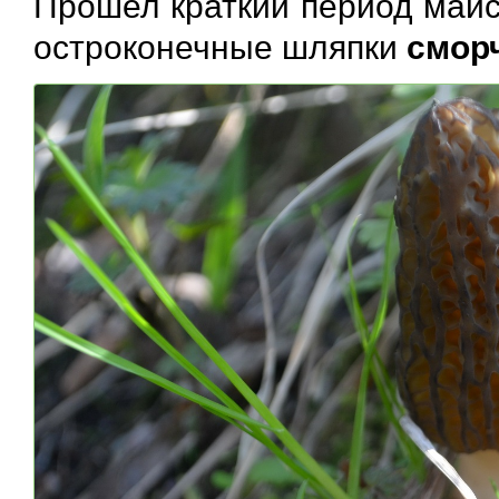
Прошел краткий период майс
остроконечные шляпки
смор