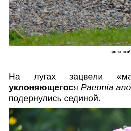
пролетный
На лугах зацвели «м
уклоняющегос
я
Paeonia ano
подернулись сединой.