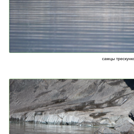
самцы трескунк