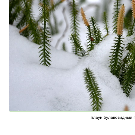
плаун булавовидный п