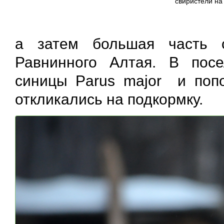
свиристели на
а затем большая часть с
Равнинного Алтая. В пос
синицы Parus major и попол
откликались на подкормку.