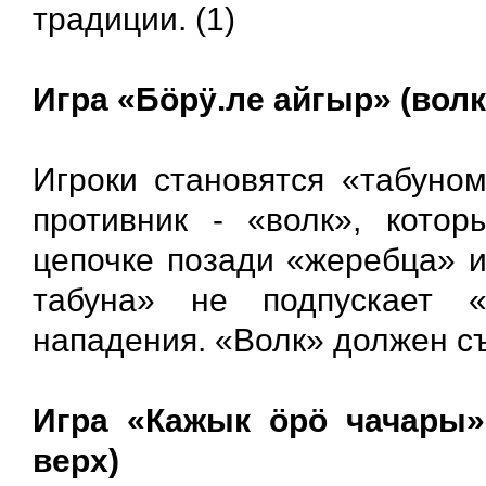
традиции. (1)
Игра «Бöрӱ.ле айгыр» (волк
Игроки становятся «табуно
противник - «волк», кото
цепочке позади «жеребца» и
табуна» не подпускает «
нападения. «Волк» должен съ
Игра «Кажык öрö чачары»
верх)