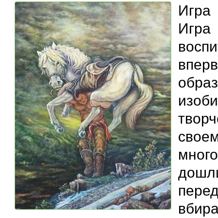
Игра
Игр
восп
впер
образ
изо
твор
свое
много
дошли
пере
вбир