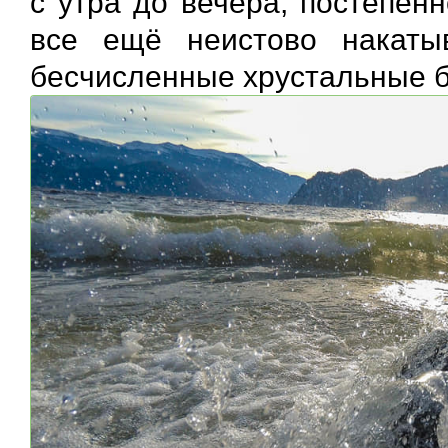
с утра до вечера, постепен
все ещё неистово накаты
бесчисленные хрустальные б