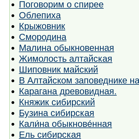
Поговорим о спирее
Облепиха
Крыжовник
Смородина
Малина обыкновенная
Жимолость алтайская
Шиповник майский
В Алтайском заповеднике н
Карагана древовидная.
Княжик сибирский
Бузина сибирская
Кали́на обыкнове́нная
Ель сибирская