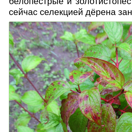
белопестрые и золотистопес
сейчас селекцией дёрена за