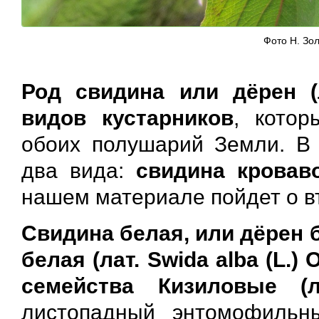
Фото Н. Зо
Род свидина или дёрен (
видов кустарников
, котор
обоих полушарий Земли. В 
два вида:
свидина кровав
нашем материале пойдет о в
Свидина белая, или дёрен 
белая (лат. Swida alba (L.) 
семейства Кизиловые (ла
листопадный энтомофильн