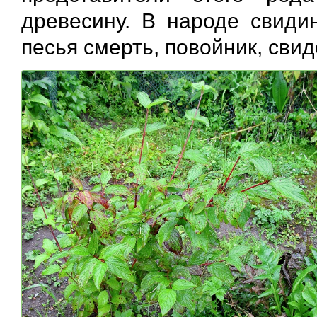
древесину. В народе свидин
песья смерть, повойник, сви