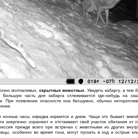
аточно молчаливых,
скрытных животных
. Увидеть кабаргу, а тем
. Большую часть дня кабарга отлеживается где-нибудь на ска
и. При появлении опасности она бесшумно, обычно неторопливо
ояние.
 ночные часы, изредка кормится и днем. Чаще это бывает зимой
ги энергично охраняют и отстаивают свой участок обитания от 
рессия прежде всего при встречах с животными из других внут
амцы, особенно во время гона, могут пускать в ход и острые клы