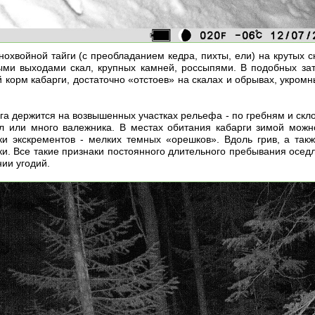
нохвойной тайги (с преобладанием кедра, пихты, ели) на крутых
ыми выходами скал, крупных камней, россыпями. В подобных за
 корм кабарги, достаточно «отстоев» на скалах и обрывах, укром
рга держится на возвышенных участках рельефа - по гребням и ск
л или много валежника. В местах обитания кабарги зимой можно
ки экскрементов - мелких темных «орешков». Вдоль грив, а та
ки. Все такие признаки постоянного длительного пребывания осед
ии угодий.