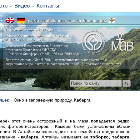
ото
Видео
Контакты
карта заповедника
для слабовидящих
|
Образован 16 апреля 1932 года
Объект Всемирного природного наследия
ЮНЕСКО (с 1998 года)
Включён во Всемирную сеть биосферных
резерватов Программы ЮНЕСКО
«Человек и биосфера» (МАБ) - 26 мая 2009 года
Входит в список «Global-200» - девственных или мало изменённых
экорегионов мира, в которых сосредоточено 90% биоразнообразия планеты
ушек
»
Окно в заповедную природу. Кабарга
верёк этот очень осторожный и на глаза попадается редко.
ких фоторегистраторов. Камеры были установлены вблизи
ения. В Алтайском заповеднике это семейство представлено
название -
кабарга.
Алтайцы называют ее
тоборко, табарга,