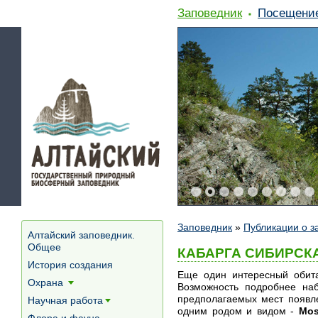
Заповедник
Посещени
Заповедник
»
Публикации о з
Алтайский заповедник.
Общее
КАБАРГА СИБИРСК
История создания
Еще один интересный обита
Охрана
Возможность подробнее на
[+]
предполагаемых мест появле
Научная работа
[+]
одним родом и видом -
Mos