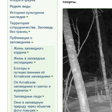
Флора и фауна
тооргы.
Редкие виды
Историко-культурное
наследие
[+]
Территория
сотрудничества. Заповедь
без границ
[+]
Публикации о
заповеднике
[+]
Жизнь заповедного
кордона
[+]
Жизнь в заповедных
экспедициях
[+]
Блогеры и
путешественники об
Алтайском заповеднике
[+]
Об Алтайском
заповеднике в газетах и
журналах
[+]
Заповедные люди
[+]
Окно в заповедную
природу через объектив
фото ловушек
[+]