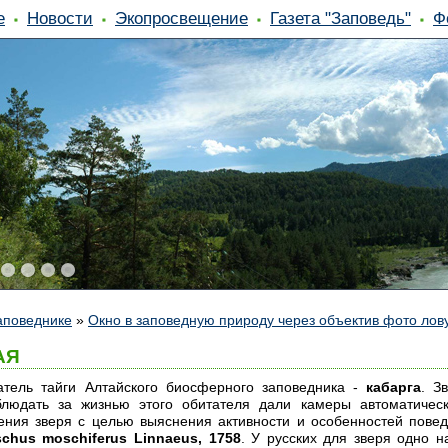
е
Новости
Экопросвещение
Газета "Заповедь"
Ф
аповеднике
»
Окно в заповедную природу через объектив фото лов
АЯ
тель тайги Алтайского биосферного заповедника -
кабарга
. З
блюдать за жизнью этого обитателя дали камеры автоматичес
ния зверя с целью выяснения активности и особенностей повед
chus moschiferus Linnaeus, 1758
. У русских для зверя одно 