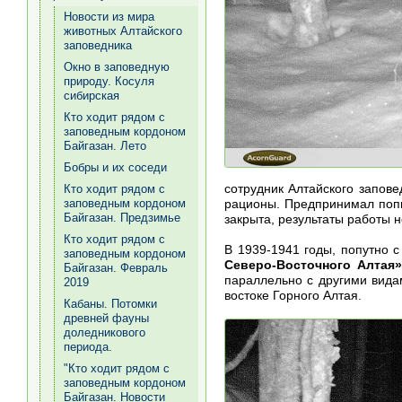
Новости из мира
животных Алтайского
заповедника
Окно в заповедную
природу. Косуля
сибирская
Кто ходит рядом с
заповедным кордоном
Байгазан. Лето
Бобры и их соседи
сотрудник Алтайского запове
Кто ходит рядом с
рационы. Предпринимал попы
заповедным кордоном
Байгазан. Предзимье
закрыта, результаты работы 
Кто ходит рядом с
В 1939-1941 годы, попутно с
заповедным кордоном
Северо-Восточного Алтая
Байгазан. Февраль
параллельно с другими видам
2019
востоке Горного Алтая.
Кабаны. Потомки
древней фауны
доледникового
периода.
"Кто ходит рядом с
заповедным кордоном
Байгазан. Новости