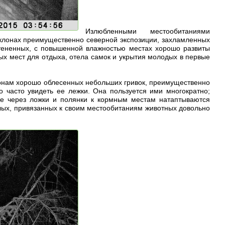
Излюбленными местообитаниями
 склонах преимущественно северной экспозиции, захламленных
тененных, с повышенной влажностью местах хорошо развиты
ных мест для отдыха, отела самок и укрытия молодых в первые
лонам хорошо облесенных небольших гривок, преимущественно
 часто увидеть ее лежки. Она пользуется ими многократно;
кже через ложки и полянки к кормным местам натаптываются
лых, привязанных к своим местообитаниям животных довольно