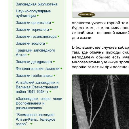
Заповедная библиотека
Научно-популярные
публикации
[+]
являются участки горной тем
Заметки орнитолога
[+]
буреломом, с многочисленн
Заметки териолога
[+]
лишайники - основной зимний
Заметки госинспектора
дни жизни.
[+]
Заметки зоолога
[+]
В большинстве случаев каба
Традиции заповедного
там, где обычны выходы ска
Алтая
неподалеку обычно есть куч
[+]
малозаметные узенькие троп
Заметки дендролога
[+]
хорошо заметны при посещен
Фенологические заметки
[+]
Заметки геоботаника
[+]
Алтайский заповедник и
Великая Отечественная
война 1941-1945 гг
[+]
«Заповедник, озеро, люди.
Воспоминания и
размышления»
"Всемирное наследие.
Алтын-Кёль. Телецкое
озеро".
[+]