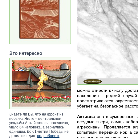
Это интересно
можно отнести к числу дост
населения - редкий случай
просматриваются окрестност
убегает на безопасное расст
Знаете ли Вы, что на фронт из
Активна
она в сумеречные и
поселка Яйлю – центральной
оседлые звери, самцы кабар
усадьбы Алтайского заповедника,
агрессивны. Проявляется аг
ушло 64 человека, а вернулись
единицы. До 61-летия Победы не
копытами передних ног, а с
дожил ни один.
подробнее »
опасные для жизни раны.