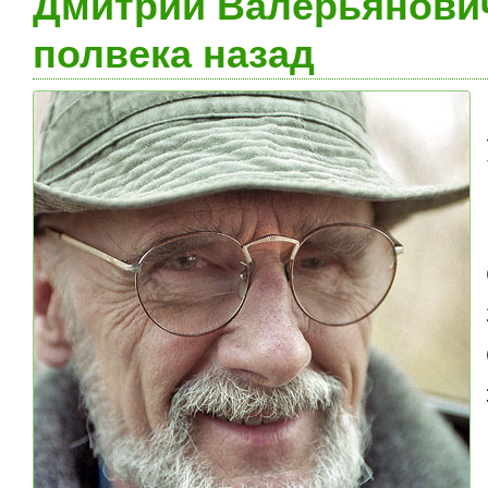
Дмитрий Валерьянови
полвека назад