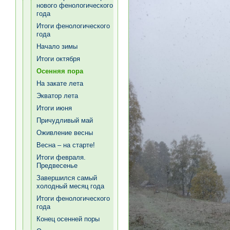
нового фенологического
года
Итоги фенологического
года
Начало зимы
Итоги октября
Осенняя пора
На закате лета
Экватор лета
Итоги июня
Причудливый май
Оживление весны
Весна – на старте!
Итоги февраля.
Предвесенье
Завершился самый
холодный месяц года
Итоги фенологического
года
Конец осенней поры