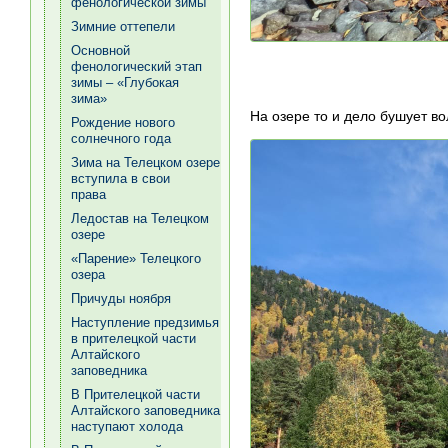
фенологической зимы
Зимние оттепели
Основной
фенологический этап
зимы – «Глубокая
зима»
На озере то и дело бушует во
Рождение нового
солнечного года
Зима на Телецком озере
вступила в свои
права
Ледостав на Телецком
озере
«Парение» Телецкого
озера
Причуды ноября
Наступление предзимья
в прителецкой части
Алтайского
заповедника
В Прителецкой части
Алтайского заповедника
наступают холода