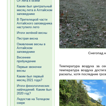
От лета к осени
Каким был центральный
месяц лета в Алтайском
заповеднике
В Прителецкой части
Алтайского заповедника
наступило лето
Итоги зелёной весны
Пестрая весна
Оживление весны в
Алтайском
заповеднике
Снегопад н
Весеннее
пробуждение
Температура воздуха за с
Первые звоночки
температура воздуха достиг
весны
раскаты, хотя последние гро
Каким был первый
месяц 2021 года?
Итоги фенологических
наблюдений. Каким был
2020 год?
Ледостав на Телецком
озере