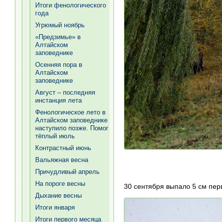
Итоги фенологического
года
Угрюмый ноябрь
«Предзимье» в
Алтайском
заповеднике
Осенняя пора в
Алтайском
заповеднике
Август – последняя
инстанция лета
Фенологическое лето в
Алтайском заповеднике
наступило позже. Помог
тёплый июль
Контрастный июнь
Вальяжная весна
Причудливый апрель
На пороге весны
30 сентября выпало 5 см перв
Дыхание весны
Итоги января
Итоги первого месяца