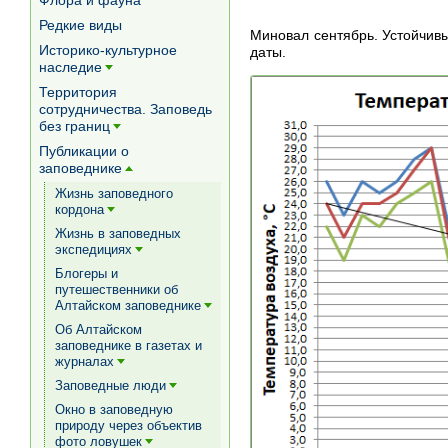
Флора и фауна
Редкие виды
Миновал сентябрь. Устойчив
Историко-культурное
даты.
наследие
[+]
Территория
сотрудничества. Заповедь
без границ
[+]
Публикации о
заповеднике
[+]
Жизнь заповедного
кордона
[+]
Жизнь в заповедных
экспедициях
[+]
Блогеры и
путешественники об
Алтайском заповеднике
[+]
Об Алтайском
заповеднике в газетах и
журналах
[+]
Заповедные люди
[+]
Окно в заповедную
природу через объектив
фото ловушек