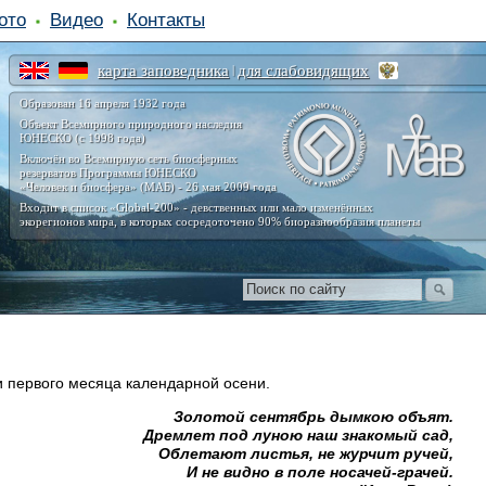
ото
Видео
Контакты
карта заповедника
для слабовидящих
|
Образован 16 апреля 1932 года
Объект Всемирного природного наследия
ЮНЕСКО (с 1998 года)
Включён во Всемирную сеть биосферных
резерватов Программы ЮНЕСКО
«Человек и биосфера» (МАБ) - 26 мая 2009 года
Входит в список «Global-200» - девственных или мало изменённых
экорегионов мира, в которых сосредоточено 90% биоразнообразия планеты
и первого месяца календарной осени.
Золотой сентябрь дымкою объят.
Дремлет под луною наш знакомый сад,
Облетают листья, не журчит ручей,
И не видно в поле носачей-грачей.