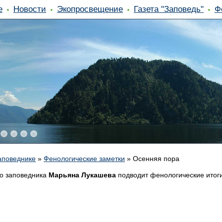
е
Новости
Экопросвещение
Газета "Заповедь"
Ф
аповеднике
»
Фенологические заметки
»
Осенняя пора
го заповедника
Марьяна Лукашева
подводит фенологические итог