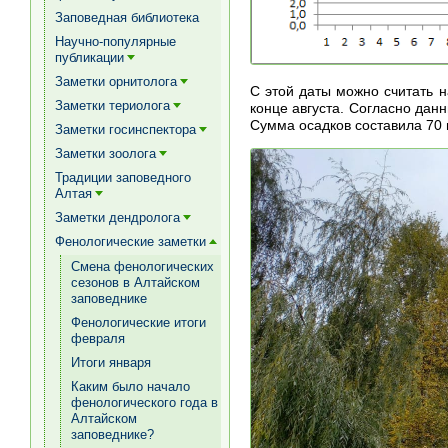
[+]
Заповедная библиотека
Научно-популярные
публикации
[+]
Заметки орнитолога
[+]
С этой даты можно считать 
Заметки териолога
конце августа. Согласно дан
[+]
Сумма осадков составила 70 
Заметки госинспектора
[+]
Заметки зоолога
[+]
Традиции заповедного
Алтая
[+]
Заметки дендролога
[+]
Фенологические заметки
[+]
Смена фенологических
сезонов в Алтайском
заповеднике
Фенологические итоги
февраля
Итоги января
Каким было начало
фенологического года в
Алтайском
заповеднике?