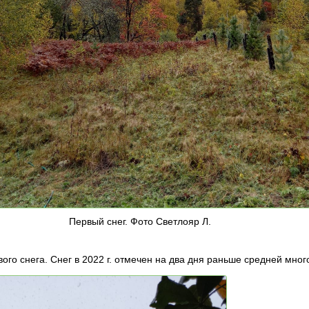
Первый снег. Фото Светлояр Л.
ого снега. Снег в 2022 г. отмечен на два дня раньше средней мног