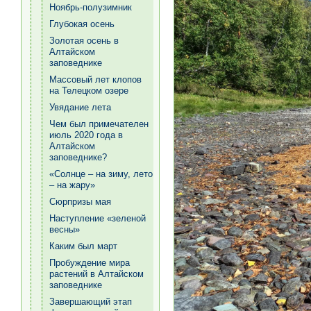
Ноябрь-полузимник
Глубокая осень
Золотая осень в
Алтайском
заповеднике
Массовый лет клопов
на Телецком озере
Увядание лета
Чем был примечателен
июль 2020 года в
Алтайском
заповеднике?
«Солнце – на зиму, лето
– на жару»
Сюрпризы мая
Наступление «зеленой
весны»
Каким был март
Пробуждение мира
растений в Алтайском
заповеднике
Завершающий этап