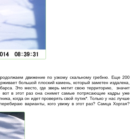
родолжаем движение по узкому скальному гребню. Еще 200
ерживает большой плоский камень, который заметен издалека,
барса. Это место, где зверь метит свою территорию, значит
о вот в этот раз она снимет самые потрясающие кадры уже
ка, когда он идет проверять свой путик*. Только у нас лучше
о перебираю варианты, кого увижу в этот раз? Самца Хоргая?