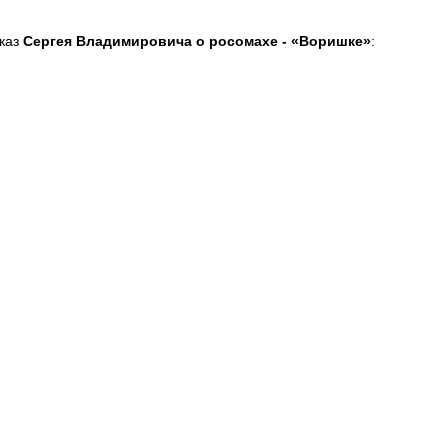
каз
Сергея Владимировича
о росомахе - «Воришке»
: