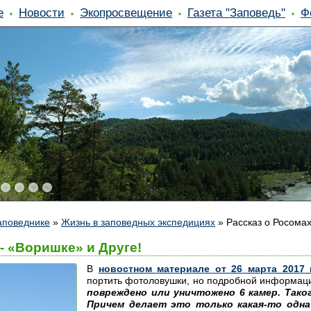
е
Новости
Экопросвещение
Газета "Заповедь"
Ф
аповеднике
»
Жизнь в заповедных экспедициях
»
Рассказ о Росомах
- «Воришке» и Друге!
В
новостном материале от 26 марта 2017 
портить фотоловушки, но подробной информаци
повреждено или уничтожено 6 камер. Таког
Причем делает это только какая-то одна