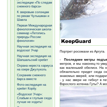
экспедиции «По следам
снежного барса»
К зверовым солонцам
по рекам Чулышман и
Шавла
Первая Международная
фенологическая школа-
семинар «Летопись
природы России:
фенология»
Научная экспедиция на
водоскат Учар
Портрет росомахи из Аргута.
Научная экспедиция на
-
Последние метры подъе
Шапшальский хребет
метров, и мы наконец-то уви
Охрана нереста хариуса
как маленький обелиск. На 
на озере Джулуколь
обязательно придет сюда с
Сохраним снежного
знакомых зверей, или подари
барса вместе
- у нас звери не гибнут в п
Взрослого котенка Гуты? А м
Фото-экспедиция на
хребет Корбу.
«Водоскат Учар»:
Слабым и глупым сюда
лучше не ходить!