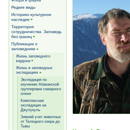
Флора и фауна
Редкие виды
Историко-культурное
наследие
[+]
Территория
сотрудничества. Заповедь
без границ
[+]
Публикации о
заповеднике
[+]
Жизнь заповедного
кордона
[+]
Жизнь в заповедных
экспедициях
[+]
Экспедиция по
изучению Абаканской
группировки северного
оленя
Комплексная
экспедиция на
Джулукуль
Зимний учет животных
от Телецкого озера до
Тывы