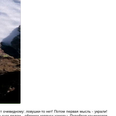
ит очевидному: ловушки-то нет! Потом первая мысль - украли!
снег рядом - обломки корпуса камеры. Перебрав кандидатов,