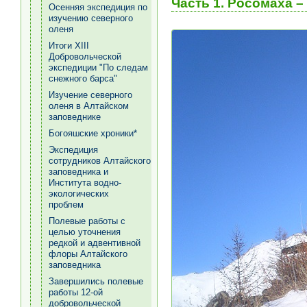
Часть 1. Росомаха 
Осенняя экспедиция по
изучению северного
оленя
Итоги XIII
Добровольческой
экспедиции "По следам
снежного барса"
Изучение северного
оленя в Алтайском
заповеднике
Богояшские хроники*
Экспедиция
сотрудников Алтайского
заповедника и
Института водно-
экологических
проблем
Полевые работы с
целью уточнения
редкой и адвентивной
флоры Алтайского
заповедника
Завершились полевые
работы 12-ой
добровольческой