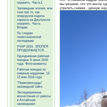
охранять. Часть1.
мы решаем, что это могла сд
утратить снимки - ценную на
Заповедная эпопея, или
сказ про то, как
опергруппа ездила
хариуса на Джулуколе
охранять. Часть
Вторая.
По следам
геоботанической
экспедиции.
УЧАР-2016. ЭПОПЕЯ
ПРОДОЛЖАЕТСЯ....
Однодневная рабочая
поездка. 6 июня 2016
года. Фото-моменты
Рабочая поездка по
озёрным кордонам. 12-
13 мая 2016 года
"Первопроходцы"
заповедной тайги.
Экспедиционные
впечатления от работы
в Алтайском
заповеднике