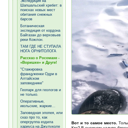
Экспедиция на
Шапшальский хребет: в
поисках новых мест
обитания снежных
барсов
Ботаническая
экспедиция от кордона
Байгазан до верховьев
реки Кожлон.
ТАМ ГДЕ НЕ СТУПАЛА
НОГА ОРНИТОЛОГА
Рассказ о Росомахе -
«Воришке» и Друге!
"Стажировка
француженки Одри в
Алтайском
заповеднике"
Геопарк для геологов и
не только.
Оперативные,
июльские, жаркие…
Заповедная эпопея, или
сказ про то, как
опергруппа ездила
Вот и то самое место.
Толь
хариуса на Джулуколе
Кто? В снежном надуве блес