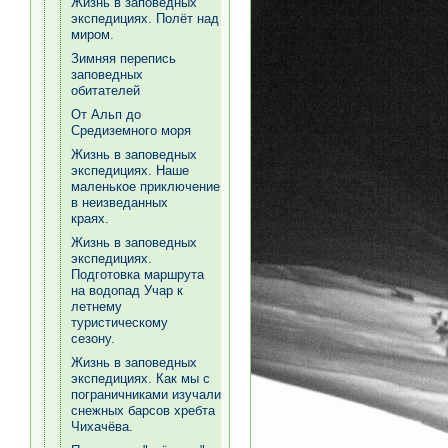
Жизнь в заповедных
экспедициях. Полёт над
миром.
Зимняя перепись
заповедных
обитателей
От Альп до
Средиземного моря
Жизнь в заповедных
экспедициях. Наше
маленькое приключение
в неизведанных
краях.
Жизнь в заповедных
экспедициях.
Подготовка маршрута
на водопад Учар к
летнему
туристическому
сезону.
Жизнь в заповедных
экспедициях. Как мы с
пограничниками изучали
снежных барсов хребта
Чихачёва.