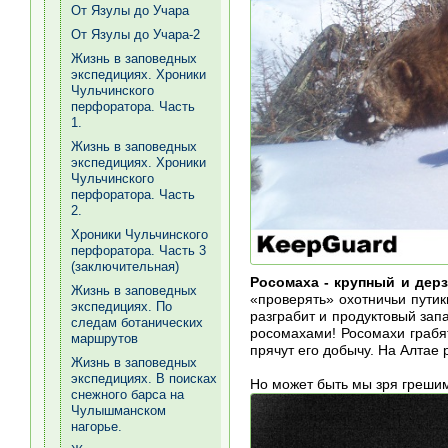
От Язулы до Учара
От Язулы до Учара-2
Жизнь в заповедных
экспедициях. Хроники
Чульчинского
перфоратора. Часть
1.
Жизнь в заповедных
экспедициях. Хроники
Чульчинского
перфоратора. Часть
2.
Хроники Чульчинского
перфоратора. Часть 3
(заключительная)
Росомаха - крупный и дерз
Жизнь в заповедных
«проверять» охотничьи путик
экспедициях. По
разграбит и продуктовый зап
следам ботанических
росомахами! Росомахи грабят
маршрутов
прячут его добычу. На Алтае 
Жизнь в заповедных
экспедициях. В поисках
Но может быть мы зря грешим 
снежного барса на
Чулышманском
нагорье.