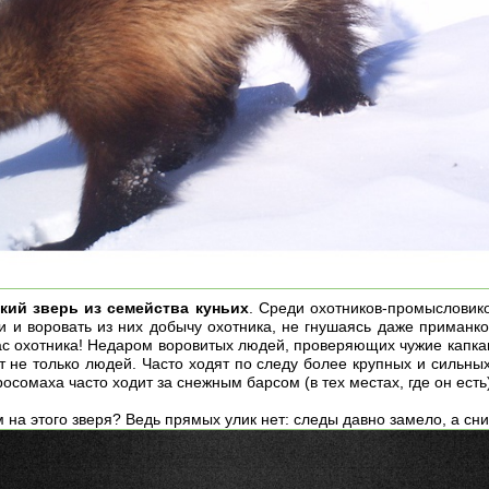
кий зверь из семейства куньих
. Среди охотников-промысловико
и и воровать из них добычу охотника, не гнушаясь даже приманко
ас охотника! Недаром воровитых людей, проверяющих чужие капкан
 не только людей. Часто ходят по следу более крупных и сильных
росомаха часто ходит за снежным барсом (в тех местах, где он есть
на этого зверя? Ведь прямых улик нет: следы давно замело, а сни