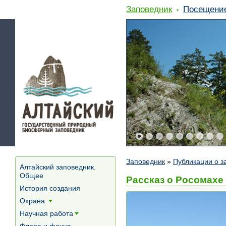
Заповедник
Посещени
Заповедник
»
Публикации о з
Алтайский заповедник.
Общее
Рассказ о Росомахе 
История создания
Охрана
[+]
Научная работа
[+]