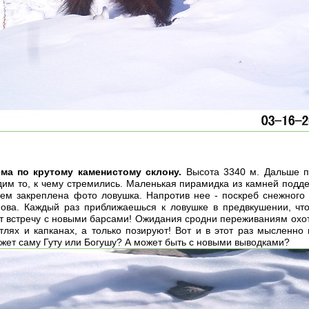
ма по крутому каменистому склону.
Высота 3340 м. Дальше п
дим то, к чему стремились. Маленькая пирамидка из камней подд
нем закреплена фото ловушка. Напротив нее - поскреб снежного 
нова. Каждый раз приближаешься к ловушке в предвкушении, чт
т встречу с новыми барсами! Ожидания сродни переживаниям охотни
етлях и капканах, а только позируют! Вот и в этот раз мысленн
ожет саму Гуту или Богушу? А может быть с новыми выводками?