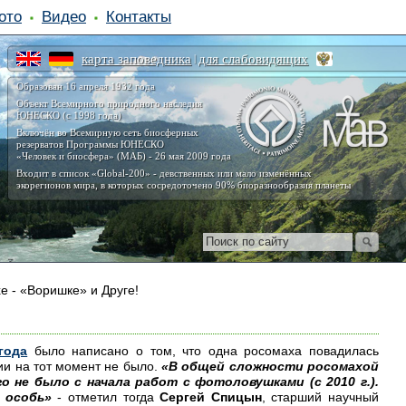
ото
Видео
Контакты
карта заповедника
для слабовидящих
|
Образован 16 апреля 1932 года
Объект Всемирного природного наследия
ЮНЕСКО (с 1998 года)
Включён во Всемирную сеть биосферных
резерватов Программы ЮНЕСКО
«Человек и биосфера» (МАБ) - 26 мая 2009 года
Входит в список «Global-200» - девственных или мало изменённых
экорегионов мира, в которых сосредоточено 90% биоразнообразия планеты
е - «Воришке» и Друге!
года
было написано о том, что одна росомаха повадилась
и на тот момент не было.
«В общей сложности росомахой
о не было с начала работ с фотоловушками (с 2010 г.).
 особь»
- отметил тогда
Сергей Спицын
, старший научный