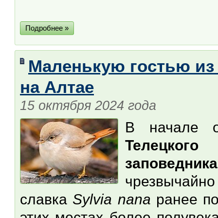
Подробнее »
Маленькую гостью из
на Алтае
15 октября 2024 года
В начале о
Телецкого
заповедника
чрезвычайно
славка
Sylvia nana
ранее по
этих местах более полувек