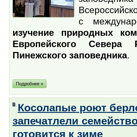
Всероссийск
с междуна
изучение природных ком
Европейского Севера Р
Пинежского заповедника
.
Подробнее »
Косолапые роют берло
запечатлели семейство
готовится к зиме