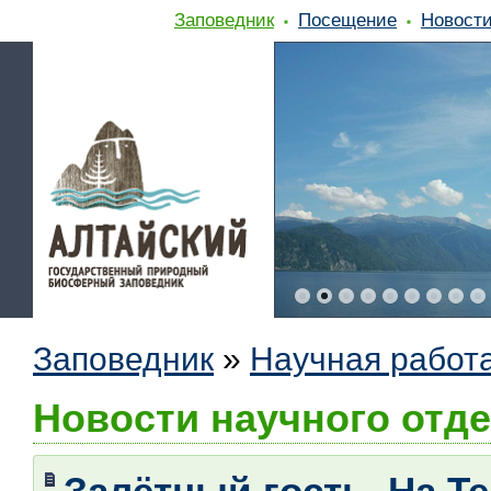
Заповедник
Посещение
Новост
Заповедник
»
Научная работ
Новости научного отд
Залётный гость. На Т