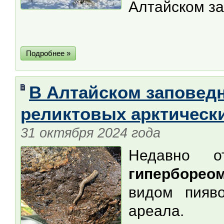
Алтайском за
Подробнее »
В Алтайском заповед
реликтовых арктическ
31 октября 2024 года
Недавно о
гиперборео
видом пияво
ареала.