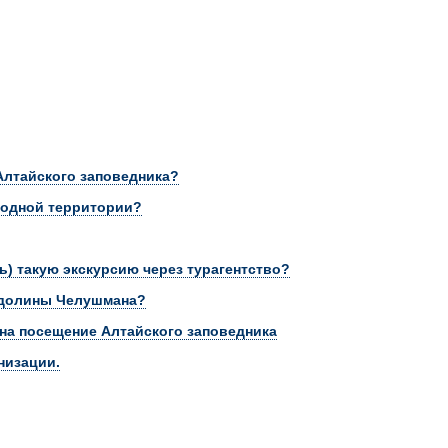
лтайского заповедника?
родной территории?
ь) такую экскурсию через турагентство?
о долины Челушмана?
на посещение Алтайского заповедника
низации.