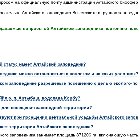
опросом на официальную почту администрации Алтайского биосфер
асательно Алтайского заповедника Вы сможете в группах заповед
задаваемые вопросы об Алтайском заповеднике постоянно поп
 статус имеет Алтайский заповедник?
оведнике можно остановиться с ночлегом и на каких условиях
ском заповеднике разрешены к посещению с целью эколого-по
 Яйлю, п. Артыбаш, водопада Корбу?
к для посещения заповедной территории?
твуют при посещении центральной усадьбы Алтайского запов
ает территория Алтайского заповедника?
кого заповедника занимает площадь 871206 га, включающую часть а