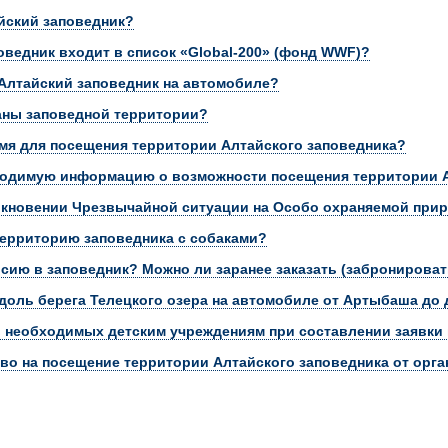
йский заповедник?
поведник входит в список «Global-200» (фонд WWF)?
 Алтайский заповедник на автомобиле?
аны заповедной территории?
мя для посещения территории Алтайского заповедника?
ходимую информацию о возможности посещения территории А
икновении Чрезвычайной ситуации на Особо охраняемой при
ерриторию заповедника с собаками?
рсию в заповедник? Можно ли заранее заказать (забронироват
доль берега Телецкого озера на автомобиле от Артыбаша д
 необходимых детским учреждениям при составлении заявки 
тво на посещение территории Алтайского заповедника от орга