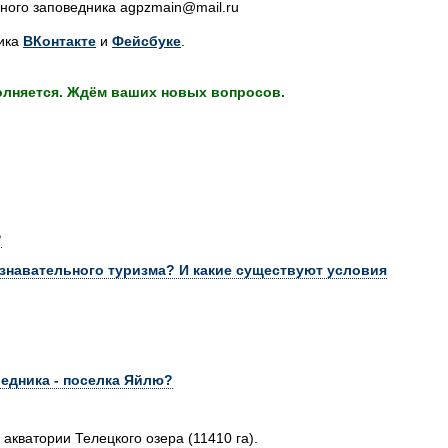
ного заповедника agpzmain@mail.ru
ника
ВКонтакте
и
Фейсбуке
.
олняется. Ждём ваших новых вопросов.
?
знавательного туризма? И какие существуют условия
едника - поселка Яйлю?
кватории Телецкого озера (11410 га).