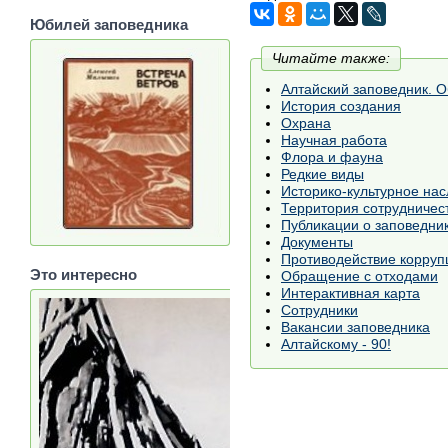
Юбилей заповедника
Читайте также:
Алтайский заповедник. 
История создания
Охрана
Научная работа
Флора и фауна
Редкие виды
Историко-культурное на
Территория сотрудничест
Публикации о заповедни
Документы
Противодействие корруп
Это интересно
Обращение с отходами
Интерактивная карта
Сотрудники
Вакансии заповедника
Алтайскому - 90!