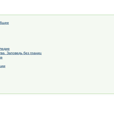
Общее
следие
ва. Заповедь без границ
ке
ции