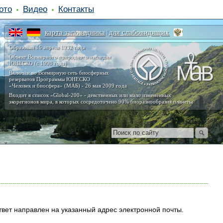
ото
Видео
Контакты
карта заповедника
для слабовидящих
|
Образован 16 апреля 1932 года
Объект Всемирного природного наследия
ЮНЕСКО (с 1998 года)
Включён во Всемирную сеть биосферных
резерватов Программы ЮНЕСКО
«Человек и биосфера» (МАБ) - 26 мая 2009 года
Входит в список «Global-200» - девственных или мало изменённых
экорегионов мира, в которых сосредоточено 90% биоразнообразия планеты
вет направлен на указанный адрес электронной почты.