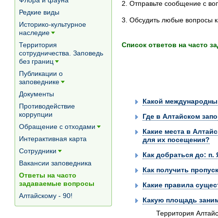
Флора и фауна
2. Отправьте сообщение с в
Редкие виды
3. Обсудить любые вопросы к
Историко-культурное
наследие
[+]
Список ответов на часто 
Территория
сотрудничества. Заповедь
без границ
[+]
Публикации о
заповеднике
[+]
Документы
Какой международный
Противодействие
коррупции
Где в Алтайском зап
Обращение с отходами
Какие места в Алтай
[+]
Интерактивная карта
для их посещения?
Сотрудники
Как добраться до: п.
[+]
Вакансии заповедника
Как получить пропус
Ответы на часто
задаваемые вопросы
Какие правила сущес
Алтайскому - 90!
Какую площадь заним
Территория Алтайс